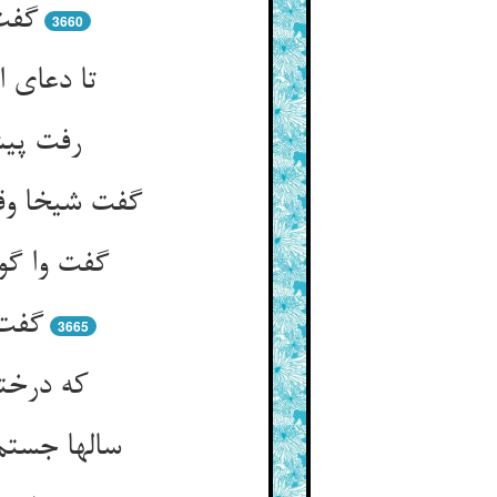
گفت 
3660
تا دعای ا
رفت پیش
گفت شیخا وق
گفت وا گو
گفت 
3665
که درختی
سالها جستم