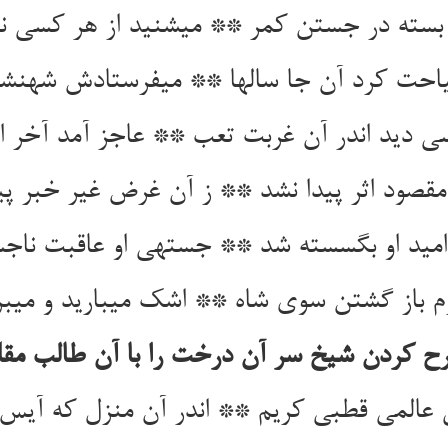
بسته در جستن کمر ** می‏شنید از هر کسی ن
حت کرد آن جا سالها ** می‏فرستادش شهنشه 
 دید اندر آن غربت تعب ** عاجز آمد آخر الا
مقصود اثر پیدا نشد ** ز آن غرض غیر خبر پی
امید او بگسسته شد ** جسته‏ی او عاقبت ناج
 باز گشتن سوی شاه ** اشک می‏بارید و می‏بری
ح کردن شیخ سر آن درخت را با آن طالب مقل
عالمی قطبی کریم ** اندر آن منزل که آیس 