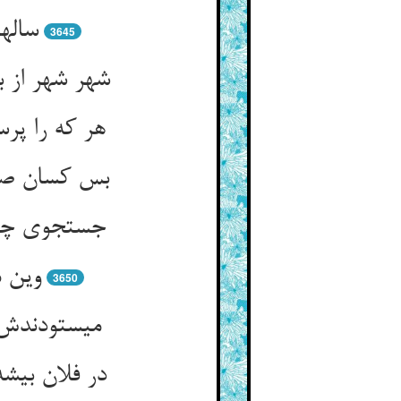
ساله
3645
شهر شهر از ب
هر که را پر
بس کسان صفع
جستجوی چون
وین 
3650
می‏ستودندش
در فلان بیش