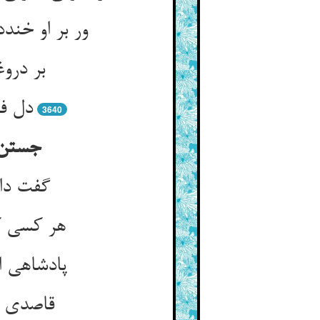
ور بر او خن
بر درو
دل فر
3640
جستن 
گفت دان
هر کسی کز
پادشاهی ا
قاصدی د