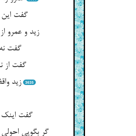
گفت این پ
زید و عمرو از
گفت نه 
گفت از نا
زید واق
3635
گفت اینک ر
گر بگویی احولی