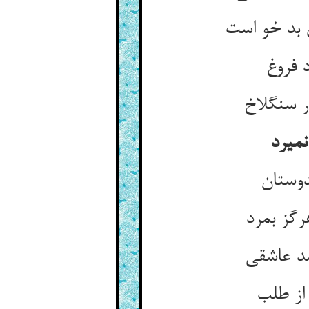
بد خو است‏
فروغ‏
سنگ‏لاخ‏
میرد
وستان‏
رگز بمرد
د عاشقی‏
ز طلب‏