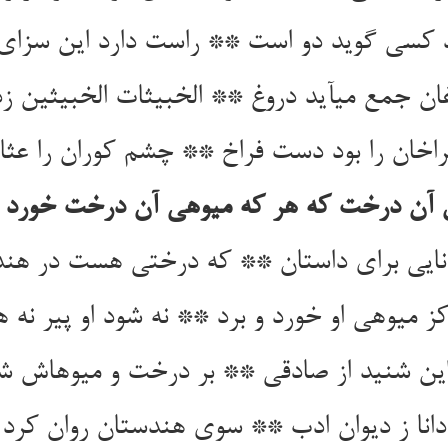
دد کسی گوید دو است ** راست دارد این سزای 
غان جمع می‏آید دروغ ** الخبیثات الخبیثین زد 
اخان را بود دست فراخ ** چشم کوران را عثار 
آن درخت که هر که میوه‏ی آن درخت خورد ن
ایی برای داستان ** که درختی هست در هند
 میوه‏ی او خورد و برد ** نه شود او پیر نه ه
ین شنید از صادقی ** بر درخت و میوه‏اش ش
انا ز دیوان ادب ** سوی هندستان روان کرد ا