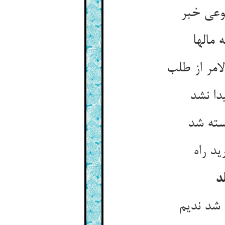
وعی خبر
مالها
مر از طلب‏
دا نشد
سته شد
د راه‏
د
شد ندیم‏