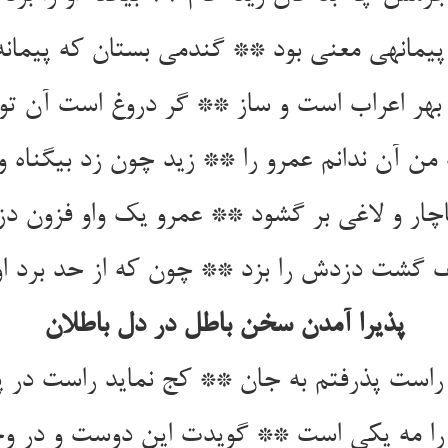
یمانه‏ی معنی بود ** گندمی بستان که پیمان
 بهر اعراب است و ساز ** گر دروغ است آن تو 
من آن ندانم عمرو را ** زید چون زد بی‏گناه و 
چار و لاغی بر گشود ** عمرو یک واو فزون دز
ف گشت دزدش را بزد ** چون که از حد برد او
پذیرا آمدن سخن باطل در دل باطلان‏
است پذرفتم به جان ** کج نماید راست در 
 را مه یکی است ** گویدت این دوست و در 