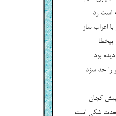
ه است رد
با اعراب ساز
بی‏خطا
دیده بود
 را حد سزد
پیش کجان‏
وحدت شکی است‏