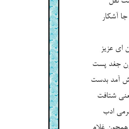
ت نقل‏
جا آشکار
ن ای عزیز
ن جغد پست‏
ش آمد بدست‏
نی شتافت‏
می ادب‏
 همچون غلام‏