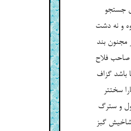
ای جستجو
ه و نه دشت‏
 مجنون بند
صاحب فلاح‏
اشد گزاف‏
ا سخت‏تر
ل و سترگ‏
 شاخیش گبز