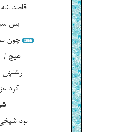
قاصد شه 
بس سیا
چون بسی
3655
هیچ از 
رشته‏ی 
کرد عزم
شر
بود شیخی 