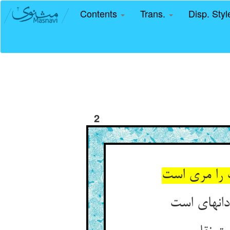
Contents
Trans.
Disp. Sty
2
 را مری است‏
انه‏ای است‏