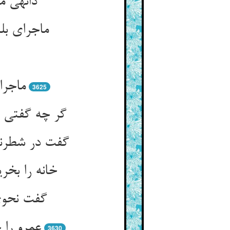
دانه‏ی 
ماجرای بل
ماجرا
3625
گر چه گفتی 
گفت در شطرنج
خانه را بخ
گفت نحوی
عمرو را 
3630