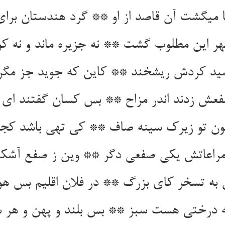
ا می‏گشت آن قاصد از او ** گرد هندستان بر
هر این مطلوب گشت ** نه جزیره ماند و نه کو
سید کردش ریشخند ** کاین که جوید جز مگر
ش زدند اندر مزاح ** بس کسان گفتند ای 
 تو زیرک سینه صاف ** کی تهی باشد کجا ب
مراعاتش یکی صفعی دگر ** وین ز صفع آشکار
 به تسخر کای بزرگ ** در فلان اقلیم بس هو
ه درختی هست سبز ** بس بلند و پهن و هر