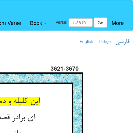
om Verse
Book
More
Verse:
Go
فارسی
Türkçe
English
3621-3670
این کلیله و د
ای برادر قصه