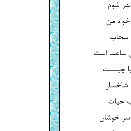
در شوم‏
خواه من‏
 سحاب‏
 ساعت است‏
ا چیستت‏
 شاخسار
ب حیات‏
سر خوشان‏