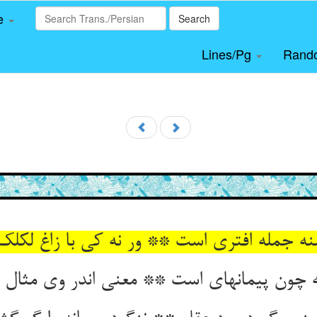
le
Search
Lines/Pg
Rand
منه جمله افتری است ** ور نه کی با زاغ لکلک
 چون پیمانه‏ای است ** معنی اندر وی مثال د