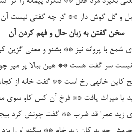
معنی بگیرد مرد عقل ** ننگرد پیمانه را گر گش
بل و گل گوش دار ** گر چه گفتی نیست آن 
سخن گفتن به زبان حال و فهم کردن آن
ی شمع با پروانه نیز ** بشنو و معنی گزین ک
نیست سر گفت هست ** هین ببالا پر مپر چو
 کاین خانه‏ی رخ است ** گفت خانه از کجا
رید یا میراث یافت ** فرخ آن کس کاو سوی مع
 زید عمرا قد ضرب ** گفت چونش کرد بی‏جر
جرمش چه بد کان زید خام ** بی‏گنه او را بزد