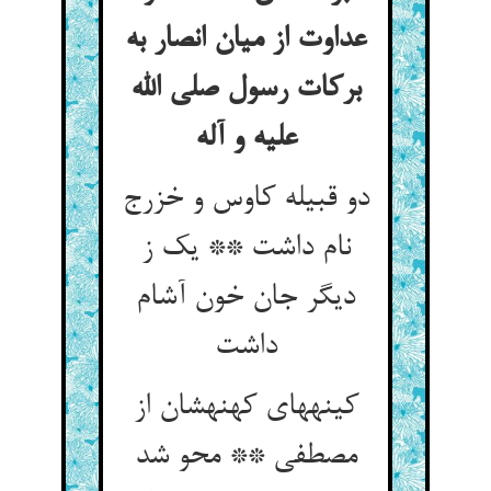
عداوت از میان انصار به
برکات رسول صلی الله
علیه و آله
دو قبیله کاوس و خزرج
نام داشت ** یک ز
دیگر جان خون آشام
داشت‏
کینه‏های کهنه‏شان از
مصطفی ** محو شد