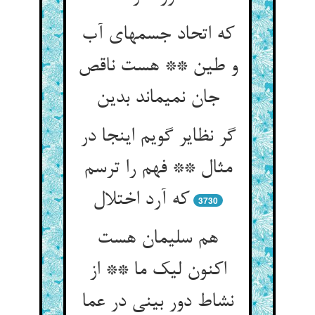
که اتحاد جسمهای آب
و طین ** هست ناقص
جان نمی‏ماند بدین‏
گر نظایر گویم اینجا در
مثال ** فهم را ترسم
که آرد اختلال‏
3730
هم سلیمان هست
اکنون لیک ما ** از
نشاط دور بینی در عما