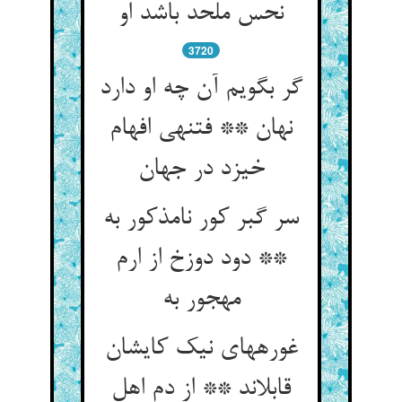
نحس ملحد باشد او
3720
گر بگویم آن چه او دارد
نهان ** فتنه‏ی افهام
خیزد در جهان‏
سر گبر کور نامذکور به
** دود دوزخ از ارم
مهجور به‏
غوره‏های نیک کایشان
قابل‏اند ** از دم اهل