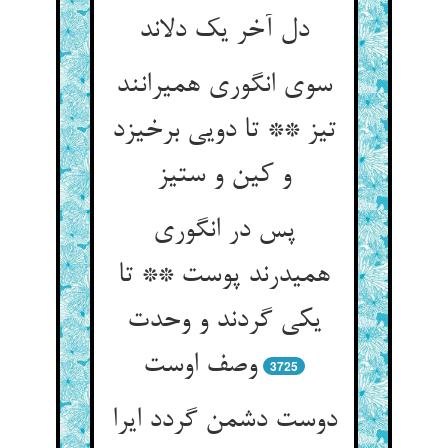
دل آخر یک دل‏اند
سوی انگوری همی‏رانند
تیز ** تا دویی برخیزد
و کین و ستیز
پس در انگوری
همی‏درند پوست ** تا
یکی گردند و وحدت
وصف اوست‏
3725
دوست دشمن گردد ایرا