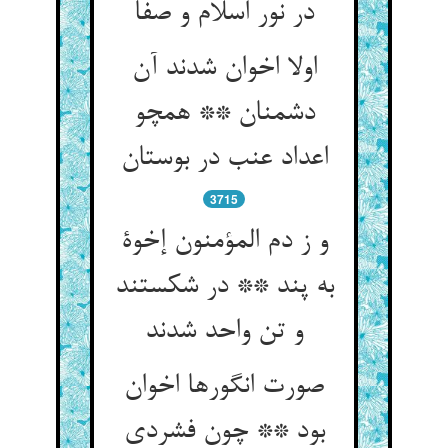
در نور اسلام و صفا
اولا اخوان شدند آن
دشمنان ** همچو
اعداد عنب در بوستان‏
3715
و ز دم المؤمنون إخوة
به پند ** در شکستند
و تن واحد شدند
صورت انگورها اخوان
بود ** چون فشردی