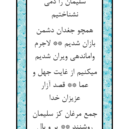
سلیمان را دمی
نشناختیم‏
همچو جغدان دشمن
بازان شدیم ** لاجرم
وامانده‏ی ویران شدیم‏
می‏کنیم از غایت جهل و
عما ** قصد آزار
عزیزان خدا
جمع مرغان کز سلیمان
روشنند ** پر و بال