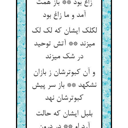
زاغ بود ** باز همت
آمد و ما زاغ بود
لکلک ایشان که لک لک
می‏زند ** آتش توحید
در شک می‏زند
و آن کبوترشان ز بازان
نشکهد ** باز سر پیش
کبوترشان نهد
بلبل ایشان که حالت
آرد او ** در درون