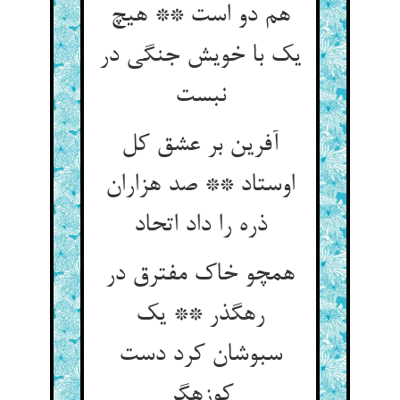
هم دو است ** هیچ
یک با خویش جنگی در
نبست‏
آفرین بر عشق کل
اوستاد ** صد هزاران
ذره را داد اتحاد
همچو خاک مفترق در
رهگذر ** یک
سبوشان کرد دست
کوزه‏گر