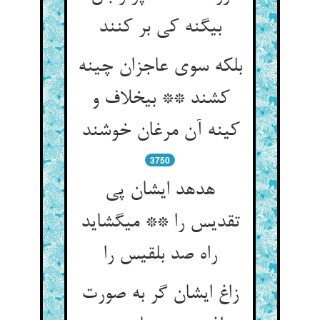
بی‏گنه کی بر کنند
بلکه سوی عاجزان چینه
کشند ** بی‏خلاف و
کینه آن مرغان خوشند
3750
هدهد ایشان پی
تقدیس را ** می‏گشاید
راه صد بلقیس را
زاغ ایشان گر به صورت