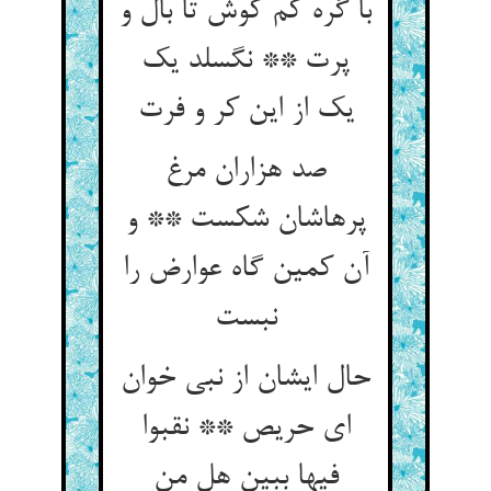
با گره کم کوش تا بال و
پرت ** نگسلد یک
یک از این کر و فرت‏
صد هزاران مرغ
پرهاشان شکست ** و
آن کمین گاه عوارض را
نبست‏
حال ایشان از نبی خوان
ای حریص ** نقبوا
فیها ببین هل من