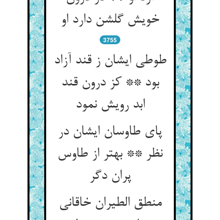
خویش گلشن دارد او
3755
طوطی ایشان ز قند آزاد
بود ** کز درون قند
ابد رویش نمود
پای طاوسان ایشان در
نظر ** بهتر از طاوس
پران دگر
منطق الطیران خاقانی