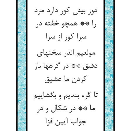
دور بینی کور دارد مرد
را ** همچو خفته در
سرا کور از سرا
مولعیم اندر سخنهای
دقیق ** در گرهها باز
کردن ما عشیق‏
تا گره بندیم و بگشاییم
ما ** در شکال و در
جواب آیین فزا