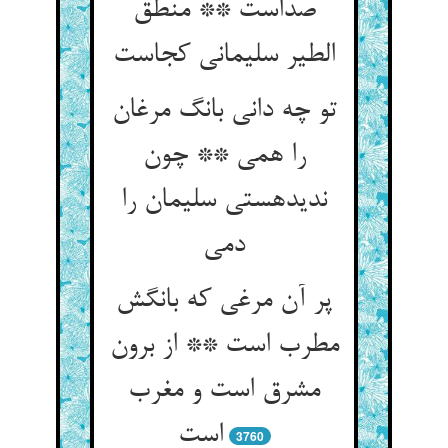
صداست ** منطق
الطیر سلیمانی کجاست‏
تو چه دانی بانگ مرغان
را همی ** چون
ندیده‏ستی سلیمان را
دمی‏
پر آن مرغی که بانگش
مطرب است ** از برون
مشرق است و مغرب
است‏
3760