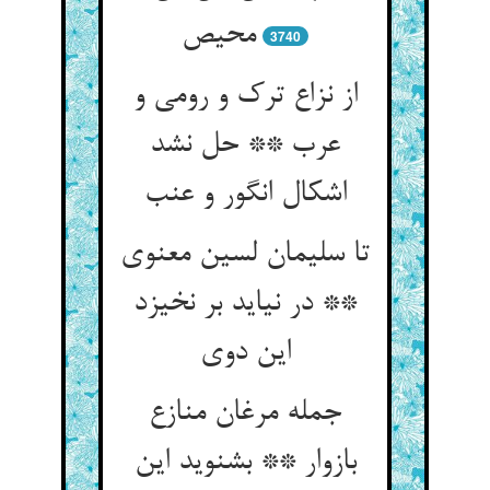
محیص‏
3740
از نزاع ترک و رومی و
عرب ** حل نشد
اشکال انگور و عنب‏
تا سلیمان لسین معنوی
** در نیاید بر نخیزد
این دوی‏
جمله مرغان منازع
بازوار ** بشنوید این