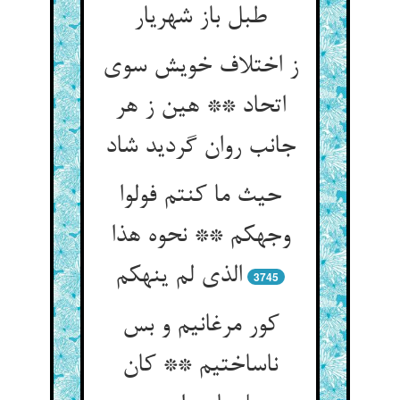
طبل باز شهریار
ز اختلاف خویش سوی
اتحاد ** هین ز هر
جانب روان گردید شاد
حیث ما کنتم فولوا
وجهکم ** نحوه هذا
الذی لم ینهکم‏
3745
کور مرغانیم و بس
ناساختیم ** کان