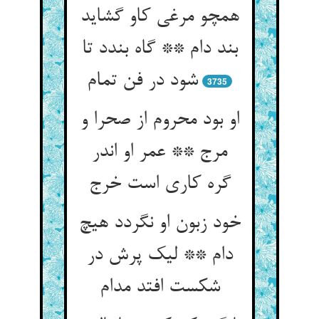
همچو مرغی کاو گشاید
بند دام ** گاه بندد تا
شود در فن تمام‏
3735
او بود محروم از صحرا و
مرج ** عمر او اندر
گره کاری است خرج‏
خود زبون او نگردد هیچ
دام ** لیک پرش در
شکست افتد مدام‏