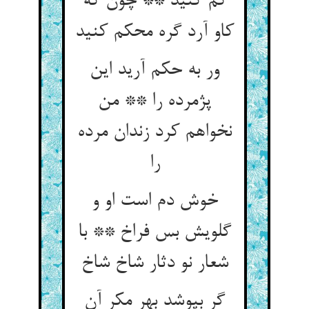
کم کنید ** چون که
کاو آرد گره محکم کنید
ور به حکم آرید این
پژمرده را ** من
نخواهم کرد زندان مرده
را
خوش دم است او و
گلویش بس فراخ ** با
شعار نو دثار شاخ شاخ‏
گر بپوشد بهر مکر آن