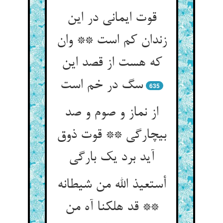
قوت ایمانی در این
زندان کم است ** وان
که هست از قصد این
سگ در خم است‏
635
از نماز و صوم و صد
بی‏چارگی ** قوت ذوق
آید برد یک بارگی‏
أستعیذ الله من شیطانه
** قد هلکنا آه من