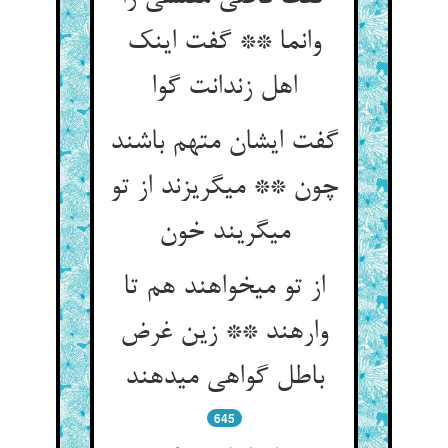
وانما ** گفت اینک
اهل زندانت گوا
گفت ایشان متهم باشند
چون ** می‏گریزند از تو
می‏گریند خون‏
از تو می‏خواهند هم تا
وارهند ** زین غرض
باطل گواهی می‏دهند
645