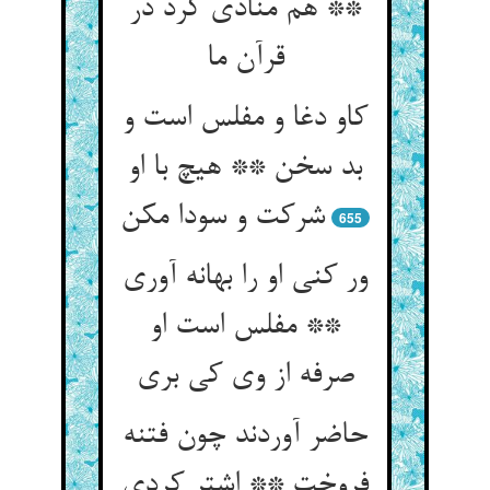
** هم منادی کرد در
قرآن ما
کاو دغا و مفلس است و
بد سخن ** هیچ با او
شرکت و سودا مکن‏
655
ور کنی او را بهانه آوری
** مفلس است او
صرفه از وی کی بری‏
حاضر آوردند چون فتنه
فروخت ** اشتر کردی