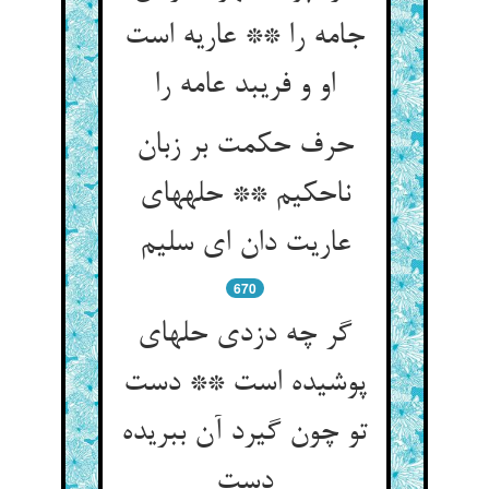
جامه را ** عاریه است
او و فریبد عامه را
حرف حکمت بر زبان
ناحکیم ** حله‏های
عاریت دان ای سلیم‏
670
گر چه دزدی حله‏ای
پوشیده است ** دست
تو چون گیرد آن ببریده
دست‏