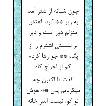
چون شبانه از شتر آمد
به زیر ** کرد گفتش
منزلم دور است و دیر
بر نشستی اشترم را از
پگاه ** جو رها کردم
کم از اخراج کاه‏
گفت تا اکنون چه
می‏کردیم پس ** هوش
تو کو، نیست اندر خانه