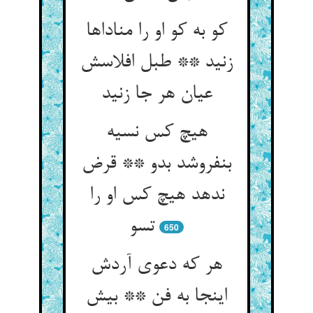
کو به کو او را مناداها
زنید ** طبل افلاسش
عیان هر جا زنید
هیچ کس نسیه
بنفروشد بدو ** قرض
ندهد هیچ کس او را
تسو
650
هر که دعوی آردش
اینجا به فن ** بیش