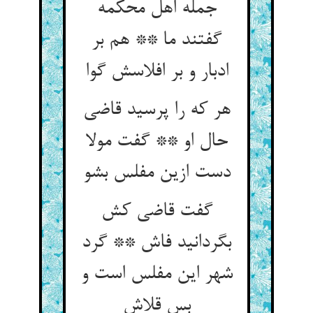
جمله اهل محکمه
گفتند ما ** هم بر
ادبار و بر افلاسش گوا
هر که را پرسید قاضی
حال او ** گفت مولا
دست ازین مفلس بشو
گفت قاضی کش
بگردانید فاش ** گرد
شهر این مفلس است و
بس قلاش‏