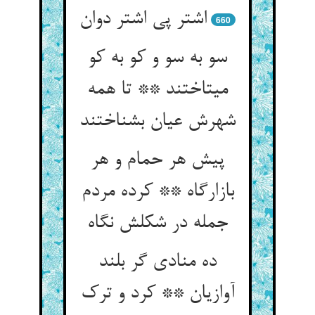
اشتر پی اشتر دوان‏
660
سو به سو و کو به کو
می‏تاختند ** تا همه
شهرش عیان بشناختند
پیش هر حمام و هر
بازارگاه ** کرده مردم
جمله در شکلش نگاه‏
ده منادی گر بلند
آوازیان ** کرد و ترک