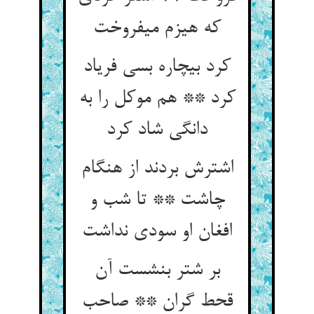
که هیزم می‏فروخت‏
کرد بی‏چاره بسی فریاد
کرد ** هم موکل را به
دانگی شاد کرد
اشترش بردند از هنگام
چاشت ** تا شب و
افغان او سودی نداشت‏
بر شتر بنشست آن
قحط گران ** صاحب