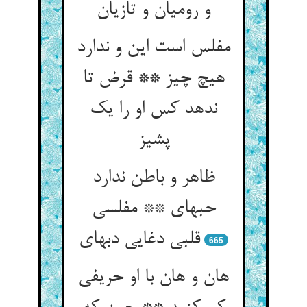
و رومیان و تازیان‏
مفلس است این و ندارد
هیچ چیز ** قرض تا
ندهد کس او را یک
پشیز
ظاهر و باطن ندارد
حبه‏ای ** مفلسی
قلبی دغایی دبه‏ای‏
665
هان و هان با او حریفی