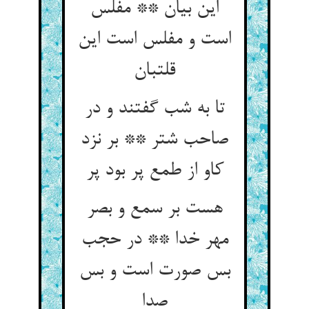
این بیان ** مفلس
است و مفلس است این
قلتبان‏
تا به شب گفتند و در
صاحب شتر ** بر نزد
کاو از طمع پر بود پر
هست بر سمع و بصر
مهر خدا ** در حجب
بس صورت است و بس
صدا