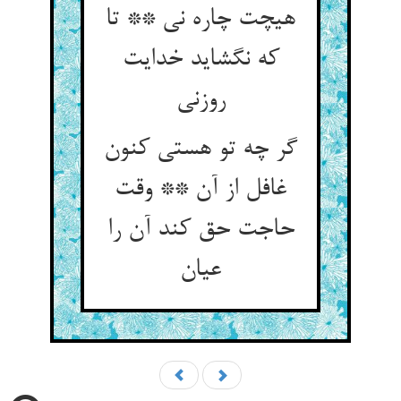
هیچت چاره نی ** تا
که نگشاید خدایت
روزنی‏
گر چه تو هستی کنون
غافل از آن ** وقت
حاجت حق کند آن را
عیان‏