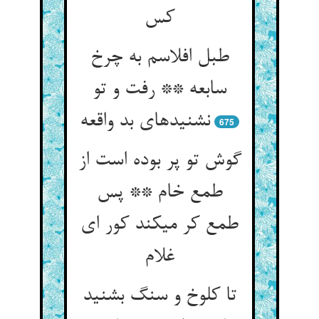
کس‏
طبل افلاسم به چرخ
سابعه ** رفت و تو
نشنیده‏ای بد واقعه‏
675
گوش تو پر بوده است از
طمع خام ** پس
طمع کر می‏کند کور ای
غلام‏
تا کلوخ و سنگ بشنید