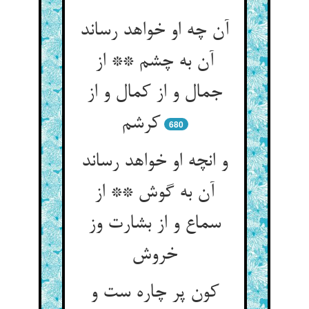
آن چه او خواهد رساند
آن به چشم ** از
جمال و از کمال و از
کرشم‏
680
و انچه او خواهد رساند
آن به گوش ** از
سماع و از بشارت وز
خروش‏
کون پر چاره ست و