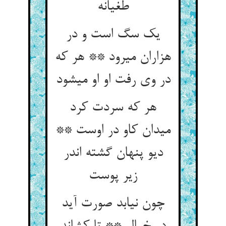
طغیانه‏
یک سگ است و در
هزاران می‏رود ** هر که
در وی رفت او او می‏شود
هر که سردت کرد
می‏دان کاو در اوست **
دیو پنهان گشته اندر
زیر پوست‏
چون نیابد صورت آید