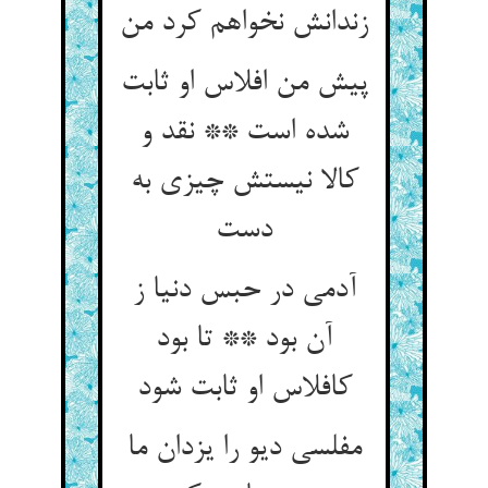
زندانش نخواهم کرد من‏
پیش من افلاس او ثابت
شده است ** نقد و
کالا نیستش چیزی به
دست‏
آدمی در حبس دنیا ز
آن بود ** تا بود
کافلاس او ثابت شود
مفلسی دیو را یزدان ما