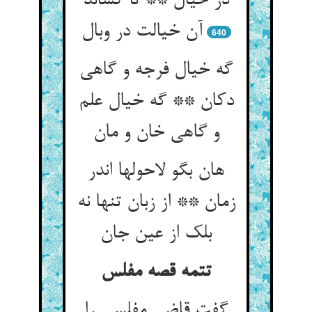
در خیال ** تا کشاند
آن خیالت در وبال‏
640
گه خیال فرجه و گاهی
دکان ** گه خیال علم
و گاهی خان و مان‏
هان بگو لاحولها اندر
زمان ** از زبان تنها نه
بلک از عین جان‏
تتمه قصه مفلس
گفت قاضی مفلسی را