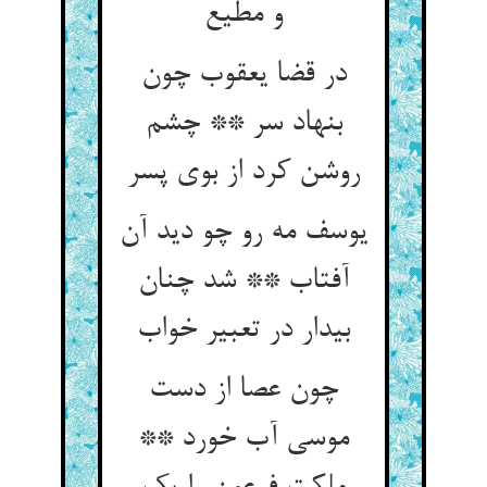
و مطیع‏
در قضا یعقوب چون
بنهاد سر ** چشم
روشن کرد از بوی پسر
یوسف مه رو چو دید آن
آفتاب ** شد چنان
بیدار در تعبیر خواب‏
چون عصا از دست
موسی آب خورد **