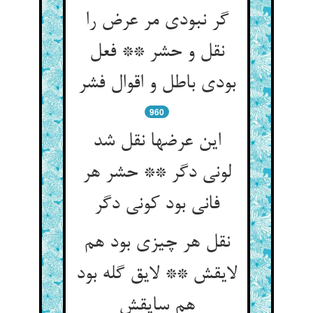
گر نبودی مر عرض را
نقل و حشر ** فعل
بودی باطل و اقوال فشر
960
این عرضها نقل شد
لونی دگر ** حشر هر
فانی بود کونی دگر
نقل هر چیزی بود هم
لایقش ** لایق گله بود
هم سایقش‏