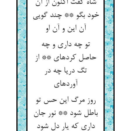
شاه گفت اکنون از آن
خود بگو ** چند گویی
آن این و آن او
تو چه داری و چه
حاصل کرده‏ای ** از
تگ دریا چه در
آورده‏ای‏
روز مرگ این حس تو
باطل شود ** نور جان
داری که یار دل شود