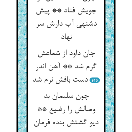
جویش فتاد ** پیش
دشنه‏ی آب دارش سر
نهاد
جان داود از شعاعش
گرم شد ** آهن اندر
دست بافش نرم شد
915
چون سلیمان بد
وصالش را رضیع **
دیو گشتش بنده فرمان