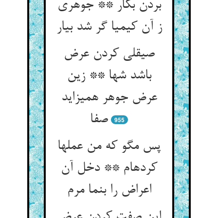
بردن بکار ** جوهری
ز آن کیمیا گر شد بیار
صیقلی کردن عرض
باشد شها ** زین
عرض جوهر همی‏زاید
صفا
955
پس مگو که من عملها
کرده‏ام ** دخل آن
اعراض را بنما مرم‏
این صفت کردن عرض