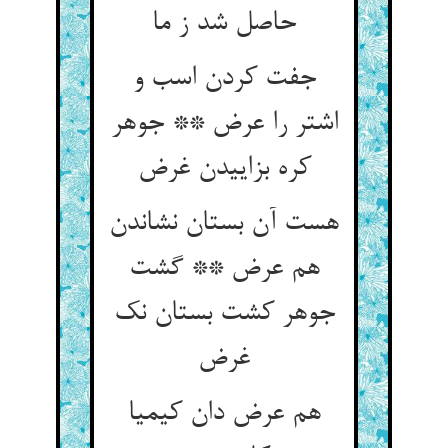
حاصل شد ز ما
جفت کردن اسب و
اشتر را عرض ** جوهر
کره بزاییدن غرض‏
هست آن بستان نشاندن
هم عرض ** گشت
جوهر کشت بستان نک
غرض‏
هم عرض دان کیمیا