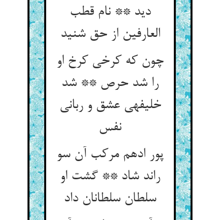
دید ** نام قطب
العارفین از حق شنید
چون که کرخی کرخ او
را شد حرص ** شد
خلیفه‏ی عشق و ربانی
نفس‏
پور ادهم مرکب آن سو
راند شاد ** گشت او
سلطان سلطانان داد