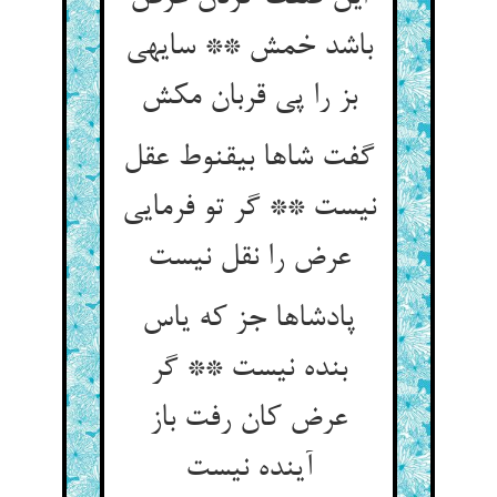
باشد خمش ** سایه‏ی
بز را پی قربان مکش‏
گفت شاها بی‏قنوط عقل
نیست ** گر تو فرمایی
عرض را نقل نیست‏
پادشاها جز که یاس
بنده نیست ** گر
عرض کان رفت باز
آینده نیست‏