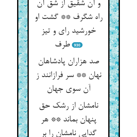
و آن شقیق از شق آن
راه شگرف ** گشت او
خورشید رای و تیز
طرف‏
930
صد هزاران پادشاهان
نهان ** سر فرازانند ز
آن سوی جهان‏
نامشان از رشک حق
پنهان بماند ** هر
گدایی نامشان را بر