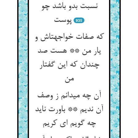
نسبت بدو باشد چو
پوست‏
935
که صفات خواجه‏تاش و
یار من ** هست صد
چندان که این گفتار
من‏
آن چه می‏دانم ز وصف
آن ندیم ** باورت ناید
چه گویم ای کریم‏