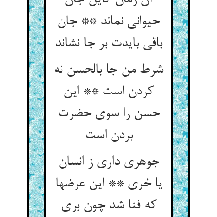
آن زمان کاین جان
حیوانی نماند ** جان
باقی بایدت بر جا نشاند
شرط من جا بالحسن نه
کردن است ** این
حسن را سوی حضرت
بردن است‏
جوهری داری ز انسان
یا خری ** این عرضها
که فنا شد چون بری‏