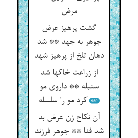
مرض‏
گشت پرهیز عرض
جوهر به جهد ** شد
دهان تلخ از پرهیز شهد
از زراعت خاکها شد
سنبله ** داروی مو
کرد مو را سلسله‏
950
آن نکاح زن عرض بد
شد فنا ** جوهر فرزند