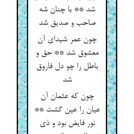
شد ** با چنان شه
صاحب و صدیق شد
چون عمر شیدای آن
معشوق شد ** حق و
باطل را چو دل فاروق
شد
چون که عثمان آن
عیان را عین گشت **
نور فایض بود و ذی