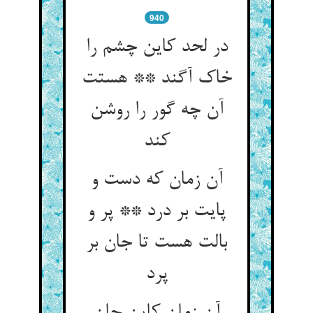
940
در لحد کاین چشم را
خاک آگند ** هستت
آن چه گور را روشن
کند
آن زمان که دست و
پایت بر درد ** پر و
بالت هست تا جان بر
پرد