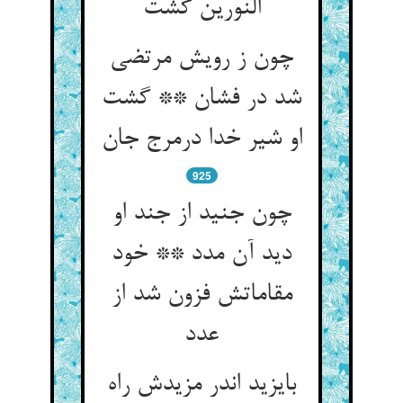
النورین گشت‏
چون ز رویش مرتضی
شد در فشان ** گشت
او شیر خدا درمرج جان‏
925
چون جنید از جند او
دید آن مدد ** خود
مقاماتش فزون شد از
عدد
بایزید اندر مزیدش راه