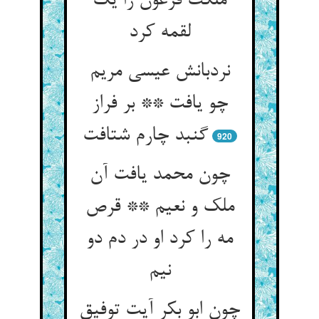
ملکت فرعون را یک
لقمه کرد
نردبانش عیسی مریم
چو یافت ** بر فراز
گنبد چارم شتافت‏
920
چون محمد یافت آن
ملک و نعیم ** قرص
مه را کرد او در دم دو
نیم‏
چون ابو بکر آیت توفیق