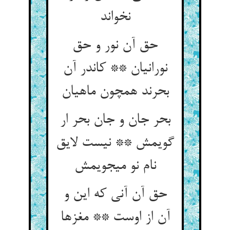
نخواند
حق آن نور و حق
نورانیان ** کاندر آن
بحرند همچون ماهیان‏
بحر جان و جان بحر ار
گویمش ** نیست لایق
نام نو می‏جویمش‏
حق آن آنی که این و
آن از اوست ** مغزها