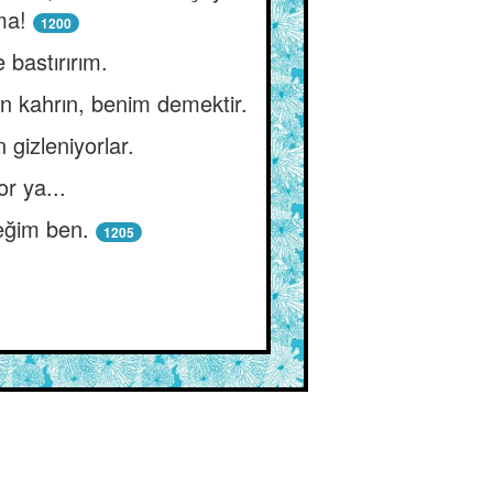
ma!
1200
e bastırırım.
in kahrın, benim demektir.
 gizleniyorlar.
r ya...
ceğim ben.
1205