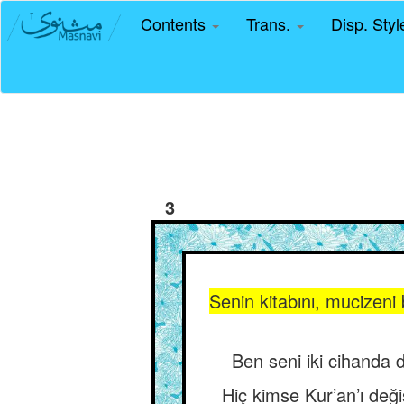
Contents
Trans.
Disp. Sty
3
Senin kitabını, mucizeni
Ben seni iki cihanda 
Hiç kimse Kur’an’ı deği