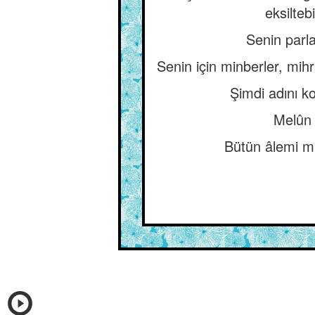
eksilteb
Senin parlak
Senin için minberler, mih
Şimdi adını ko
Melûn 
Bütün âlemi mi