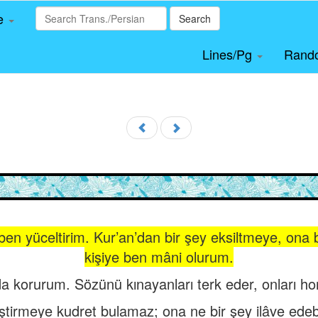
le
Search
Lines/Pg
Rand
 ben yüceltirim. Kur’an’dan bir şey eksiltmeye, ona
kişiye ben mâni olurum.
da korurum. Sözünü kınayanları terk eder, onları hor
ştirmeye kudret bulamaz; ona ne bir şey ilâve edebi