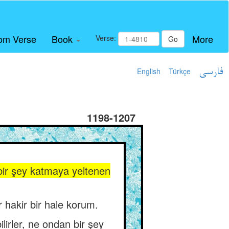
om Verse
Book
More
Verse:
Go
English
Türkçe
فارسی
1198-1207
 bir şey katmaya yeltenen
 hakir bir hale korum.
lirler, ne ondan bir şey