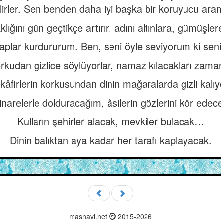
ilirler. Sen benden daha iyi başka bir koruyucu ara
lığını gün geçtikçe artırır, adını altınlara, gümüşler
raplar kurdururum. Ben, seni öyle seviyorum ki sen
rkudan gizlice söylüyorlar, namaz kılacakları zaman
kâfirlerin korkusundan dinin mağaralarda gizli kalıyo
narelerle dolduracağım, âsilerin gözlerini kör ede
Kulların şehirler alacak, mevkiler bulacak…
Dinin balıktan aya kadar her tarafı kaplayacak.
masnavi.net
2015-2026