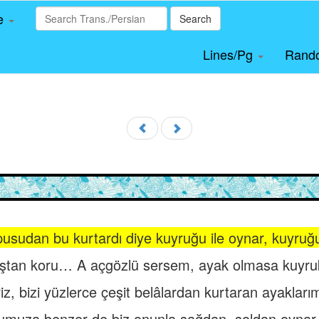
le
Search
Lines/Pg
Rand
pusudan bu kurtardı diye kuyruğu ile oynar, kuyruğ
 taştan koru… A açgözlü sersem, ayak olmasa kuyruk
riz, bizi yüzlerce çeşit belâlardan kurtaran ayaklarımı
uğumuza benzer de biz onunla sağdan, soldan oynar,