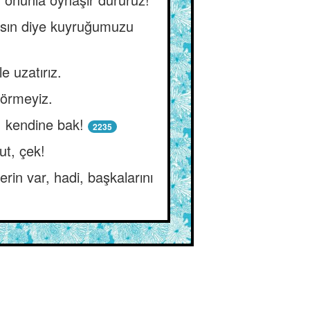
alsın diye kuyruğumuzu
e uzatırız.
görmeyiz.
, kendine bak!
2235
ut, çek!
rin var, hadi, başkalarını