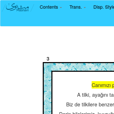
Contents
Trans.
Disp. Sty
3
Canımızı 
A tilki, ayağını
Biz de tilkilere benze
Derin hilelerimiz, kuyr