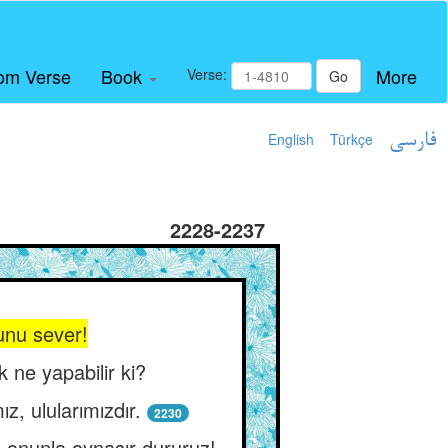
om Verse
Book
More
Verse:
Go
English
Türkçe
فارسی
2228-2237
unu sever!
 ne yapabilir ki?
z, ulularımızdır.
2230
 onunla oynaşır dururuz!