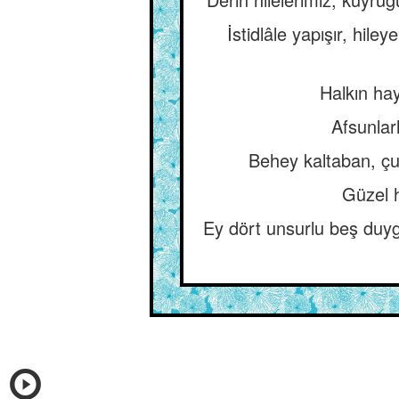
İstidlâle yapışır, hi
Halkın hay
Afsunlar
Behey kaltaban, çu
Güzel h
Ey dört unsurlu beş duygu