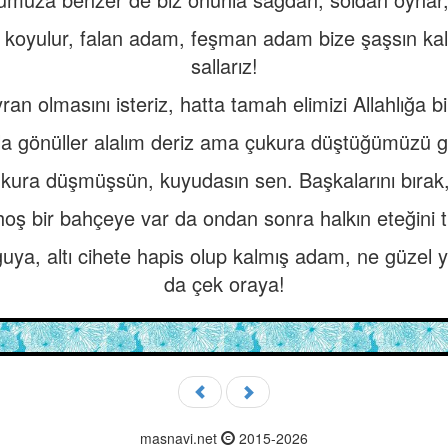
leye koyulur, falan adam, feşman adam bize şaşsın k
sallarız!
ran olmasını isteriz, hatta tamah elimizi Allahlığa bil
la gönüller alalım deriz ama çukura düştüğümüzü 
kura düşmüşsün, kuyudasın sen. Başkalarını bırak
oş bir bahçeye var da ondan sonra halkın eteğini t
ya, altı cihete hapis olup kalmış adam, ne güzel ye
da çek oraya!
masnavi.net
2015-2026