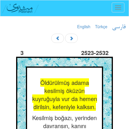
Toggl
naviga
English
Türkçe
فارسی
3
2523-2532
Öldürülmüş adama
kesilmiş öküzün
kuyruğuyla vur da hemen
dirilsin, kefeniyle kalksın.
Kesilmiş boğazı, yerinden
davransın, kanını