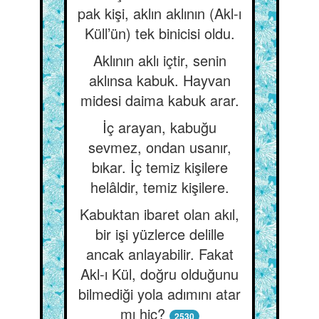
pak kişi, aklın aklının (Akl-ı
Küll’ün) tek binicisi oldu.
Aklının aklı içtir, senin
aklınsa kabuk. Hayvan
midesi daima kabuk arar.
İç arayan, kabuğu
sevmez, ondan usanır,
bıkar. İç temiz kişilere
helâldir, temiz kişilere.
Kabuktan ibaret olan akıl,
bir işi yüzlerce delille
ancak anlayabilir. Fakat
Akl-ı Kül, doğru olduğunu
bilmediği yola adımını atar
mı hiç?
2530