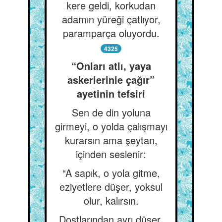
kere geldi, korkudan
adamın yüreği çatlıyor,
paramparça oluyordu.
4325
“Onları atlı, yaya
askerlerinle çağır”
ayetinin tefsiri
Sen de din yoluna
girmeyi, o yolda çalışmayı
kurarsın ama şeytan,
içinden seslenir:
“A sapık, o yola gitme,
eziyetlere düşer, yoksul
olur, kalırsın.
Dostlarından ayrı düşer,