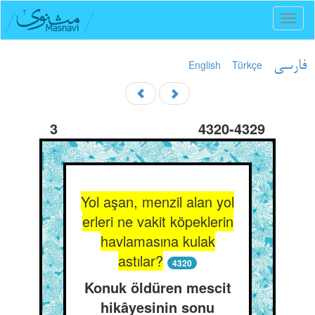
Toggl
naviga
English
Türkçe
فارسی
3
4320-4329
Yol aşan, menzil alan yol
erleri ne vakit köpeklerin
havlamasına kulak
astılar?
4320
Konuk öldüren mescit
hikâyesinin sonu