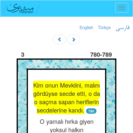
Toggl
naviga
English
Türkçe
فارسی
3
780-789
Kim onun Mevkiini, malını
gördüyse secde etti, o da
o saçma sapan heriflerin
secdelerine kandı.
780
O yamalı hırka giyen
yoksul halkın