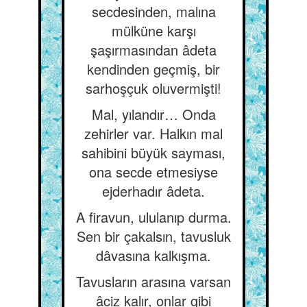
secdesinden, malına
mülküne karşı
şaşırmasından âdeta
kendinden geçmiş, bir
sarhoşçuk oluvermişti!
Mal, yılandır… Onda
zehirler var. Halkın mal
sahibini büyük sayması,
ona secde etmesiyse
ejderhadır âdeta.
A firavun, ululanıp durma.
Sen bir çakalsın, tavusluk
dâvasına kalkışma.
Tavusların arasına varsan
âciz kalır, onlar gibi