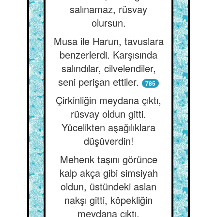
salınamaz, rüsvay
olursun.
Musa ile Harun, tavuslara
benzerlerdi. Karşısında
salındılar, cilvelendiler,
seni perişan ettiler.
785
Çirkinliğin meydana çıktı,
rüsvay oldun gitti.
Yücelikten aşağılıklara
düşüverdin!
Mehenk taşını görünce
kalp akça gibi simsiyah
oldun, üstündeki aslan
nakşı gitti, köpekliğin
meydana çıktı.