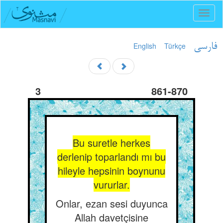
Toggl
naviga
English
Türkçe
فارسی
3
861-870
Bu suretle herkes
derlenip toparlandı mı bu
hileyle hepsinin boynunu
vururlar.
Onlar, ezan sesi duyunca
Allah davetçisine