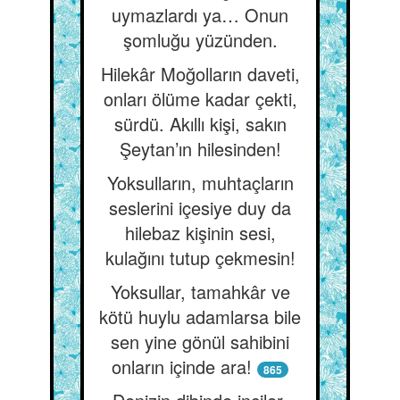
uymazlardı ya… Onun
şomluğu yüzünden.
Hilekâr Moğolların daveti,
onları ölüme kadar çekti,
sürdü. Akıllı kişi, sakın
Şeytan’ın hilesinden!
Yoksulların, muhtaçların
seslerini içesiye duy da
hilebaz kişinin sesi,
kulağını tutup çekmesin!
Yoksullar, tamahkâr ve
kötü huylu adamlarsa bile
sen yine gönül sahibini
onların içinde ara!
865