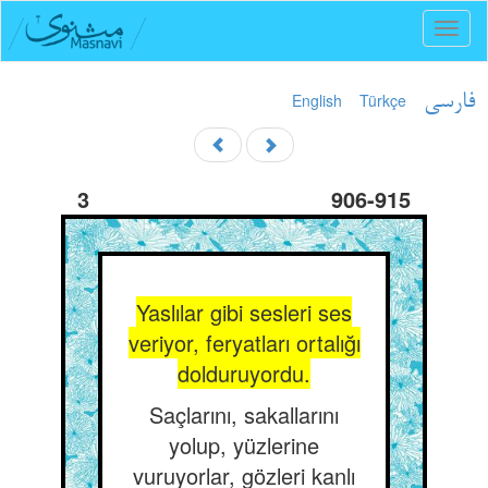
Toggl
naviga
English
Türkçe
فارسی
3
906-915
Yaslılar gibi sesleri ses
veriyor, feryatları ortalığı
dolduruyordu.
Saçlarını, sakallarını
yolup, yüzlerine
vuruyorlar, gözleri kanlı