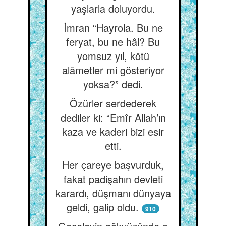
yaşlarla doluyordu.
İmran “Hayrola. Bu ne
feryat, bu ne hâl? Bu
yomsuz yıl, kötü
alâmetler mi gösteriyor
yoksa?” dedi.
Özürler serdederek
dediler ki: “Emîr Allah’ın
kaza ve kaderi bizi esir
etti.
Her çareye başvurduk,
fakat padişahın devleti
karardı, düşmanı dünyaya
geldi, galip oldu.
910