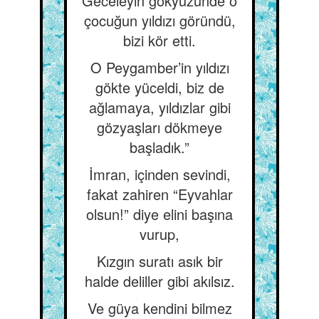
Geceleyin gökyüzünde o
çocuğun yıldızı göründü,
bizi kör etti.
O Peygamber’in yıldızı
gökte yüceldi, biz de
ağlamaya, yıldızlar gibi
gözyaşları dökmeye
başladık.”
İmran, içinden sevindi,
fakat zahiren “Eyvahlar
olsun!” diye elini başına
vurup,
Kızgın suratı asık bir
halde deliller gibi akılsız.
Ve güya kendini bilmez