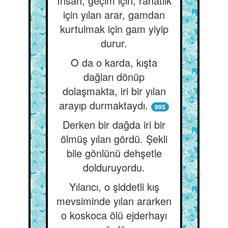
İnsan, geçim için, rahatlık
için yılan arar, gamdan
kurtulmak için gam yiyip
durur.
O da o karda, kışta
dağları dönüp
dolaşmakta, iri bir yılan
arayıp durmaktaydı.
995
Derken bir dağda iri bir
ölmüş yılan gördü. Şekli
bile gönlünü dehşetle
dolduruyordu.
Yılancı, o şiddetli kış
mevsiminde yılan ararken
o koskoca ölü ejderhayı