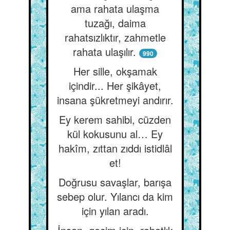
ama rahata ulaşma
tuzağı, daima
rahatsızlıktır, zahmetle
rahata ulaşılır.
990
Her sille, okşamak
içindir... Her şikâyet,
insana şükretmeyi andırır.
Ey kerem sahibi, cüzden
kül kokusunu al… Ey
hakîm, zıttan zıddı istidlâl
et!
Doğrusu savaşlar, barışa
sebep olur. Yılancı da kim
için yılan aradı.