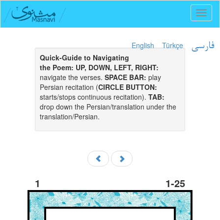
Toggl
naviga
English
Türkçe
فارسی
Quick-Guide to Navigating
the Poem:
UP, DOWN, LEFT, RIGHT:
navigate the verses.
SPACE BAR:
play
Persian recitation (
CIRCLE BUTTON:
starts/stops continuous recitation).
TAB:
drop down the Persian/translation under the
translation/Persian.
1
1-25