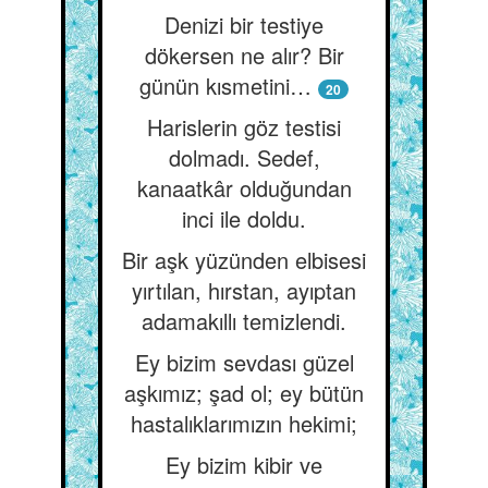
Denizi bir testiye
dökersen ne alır? Bir
günün kısmetini…
20
Harislerin göz testisi
dolmadı. Sedef,
kanaatkâr olduğundan
inci ile doldu.
Bir aşk yüzünden elbisesi
yırtılan, hırstan, ayıptan
adamakıllı temizlendi.
Ey bizim sevdası güzel
aşkımız; şad ol; ey bütün
hastalıklarımızın hekimi;
Ey bizim kibir ve