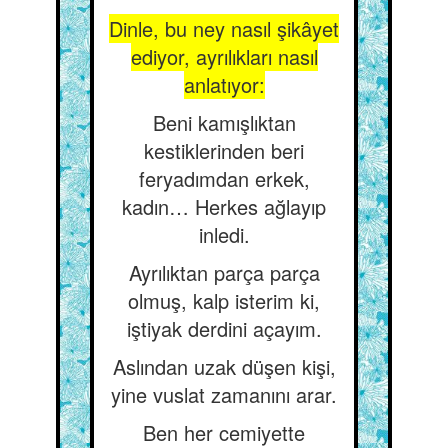
Dinle, bu ney nasıl şikâyet
ediyor, ayrılıkları nasıl
anlatıyor:
Beni kamışlıktan
kestiklerinden beri
feryadımdan erkek,
kadın… Herkes ağlayıp
inledi.
Ayrılıktan parça parça
olmuş, kalp isterim ki,
iştiyak derdini açayım.
Aslından uzak düşen kişi,
yine vuslat zamanını arar.
Ben her cemiyette