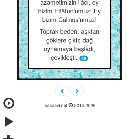
azametimizin ilâcı, ey
bizim Eflâtun’umuz! Ey
bizim Calinus’umuz!
Toprak beden, aşktan
göklere çıktı; dağ
oynamaya başladı,
çevikleşti.
25
masnavi.net
2015-2026