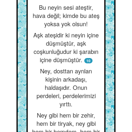
Bu neyin sesi ateştir,
hava değil; kimde bu ateş
yoksa yok olsun!
Aşk ateşidir ki neyin içine
düşmüştür, aşk
coşkunluğudur ki şarabın
içine düşmüştür.
10
Ney, dosttan ayrılan
kişinin arkadaşı,
haldaşıdır. Onun
perdeleri, perdelerimizi
yırttı.
Ney gibi hem bir zehir,
hem bir tiryak, ney gibi
hem bir hemdem, hem bir