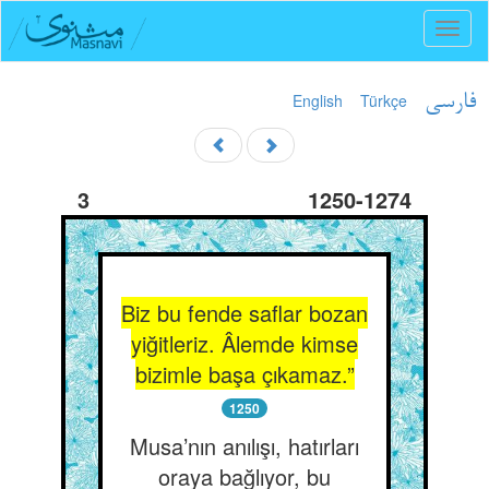
Toggl
naviga
English
Türkçe
فارسی
3
1250-1274
Biz bu fende saflar bozan
yiğitleriz. Âlemde kimse
bizimle başa çıkamaz.”
1250
Musa’nın anılışı, hatırları
oraya bağlıyor, bu