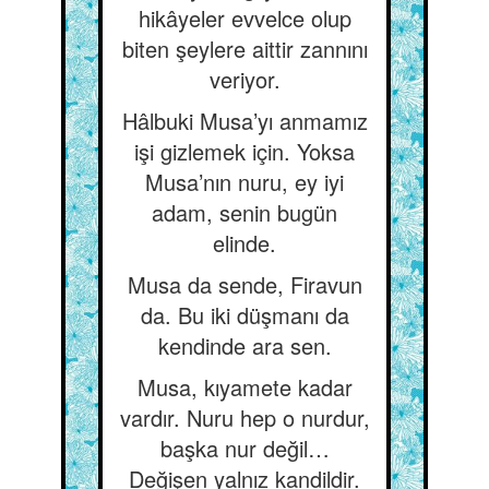
hikâyeler evvelce olup
biten şeylere aittir zannını
veriyor.
Hâlbuki Musa’yı anmamız
işi gizlemek için. Yoksa
Musa’nın nuru, ey iyi
adam, senin bugün
elinde.
Musa da sende, Firavun
da. Bu iki düşmanı da
kendinde ara sen.
Musa, kıyamete kadar
vardır. Nuru hep o nurdur,
başka nur değil…
Değişen yalnız kandildir.