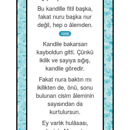
Bu kandille fitil başka,
fakat nuru başka nur
değil, hep o âlemden.
1255
Kandile bakarsan
kayboldun gitti. Çünkü
ikilik ve sayıya sığış,
kandile göredir.
Fakat nura baktın mı
ikilikten de, önü, sonu
bulunan cisim âleminin
sayısından da
kurtulursun.
Ey varlık hulâsası,