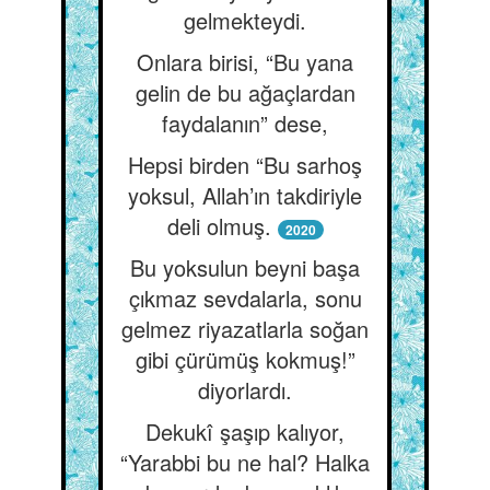
gelmekteydi.
Onlara birisi, “Bu yana
gelin de bu ağaçlardan
faydalanın” dese,
Hepsi birden “Bu sarhoş
yoksul, Allah’ın takdiriyle
deli olmuş.
2020
Bu yoksulun beyni başa
çıkmaz sevdalarla, sonu
gelmez riyazatlarla soğan
gibi çürümüş kokmuş!”
diyorlardı.
Dekukî şaşıp kalıyor,
“Yarabbi bu ne hal? Halka