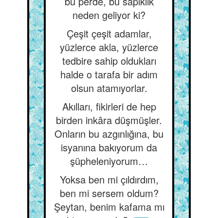
bu perde, bu sapıklık
neden geliyor ki?
Çeşit çeşit adamlar,
yüzlerce akla, yüzlerce
tedbire sahip oldukları
halde o tarafa bir adım
olsun atamıyorlar.
Akılları, fikirleri de hep
birden inkâra düşmüşler.
Onların bu azgınlığına, bu
isyanına bakıyorum da
şüpheleniyorum…
Yoksa ben mi çıldırdım,
ben mi sersem oldum?
Şeytan, benim kafama mı