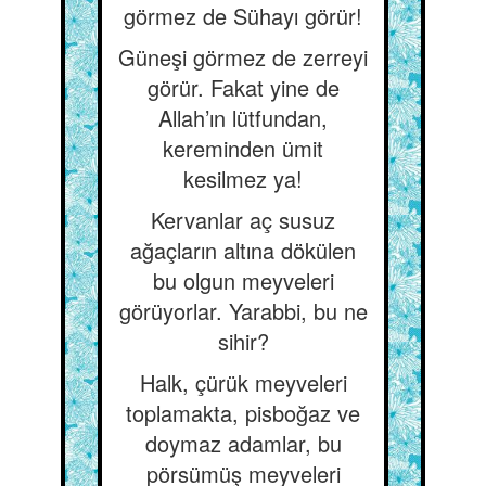
görmez de Sühayı görür!
Güneşi görmez de zerreyi
görür. Fakat yine de
Allah’ın lütfundan,
kereminden ümit
kesilmez ya!
Kervanlar aç susuz
ağaçların altına dökülen
bu olgun meyveleri
görüyorlar. Yarabbi, bu ne
sihir?
Halk, çürük meyveleri
toplamakta, pisboğaz ve
doymaz adamlar, bu
pörsümüş meyveleri