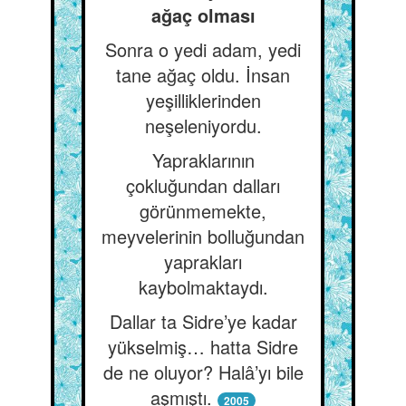
ağaç olması
Sonra o yedi adam, yedi
tane ağaç oldu. İnsan
yeşilliklerinden
neşeleniyordu.
Yapraklarının
çokluğundan dalları
görünmemekte,
meyvelerinin bolluğundan
yaprakları
kaybolmaktaydı.
Dallar ta Sidre’ye kadar
yükselmiş… hatta Sidre
de ne oluyor? Halâ’yı bile
aşmıştı.
2005