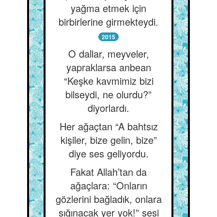
yağma etmek için
birbirlerine girmekteydi.
2015
O dallar, meyveler,
yapraklarsa anbean
“Keşke kavmimiz bizi
bilseydi, ne olurdu?”
diyorlardı.
Her ağaçtan “A bahtsız
kişiler, bize gelin, bize”
diye ses geliyordu.
Fakat Allah’tan da
ağaçlara: “Onların
gözlerini bağladık, onlara
sığınacak yer yok!” sesi