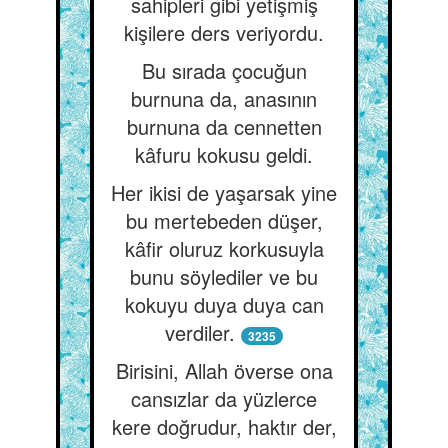
sahipleri gibi yetişmiş
kişilere ders veriyordu.
Bu sırada çocuğun
burnuna da, anasının
burnuna da cennetten
kâfuru kokusu geldi.
Her ikisi de yaşarsak yine
bu mertebeden düşer,
kâfir oluruz korkusuyla
bunu söylediler ve bu
kokuyu duya duya can
verdiler.
3235
Birisini, Allah överse ona
cansızlar da yüzlerce
kere doğrudur, haktır der,