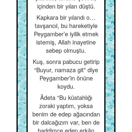
içinden bir yılan düştü.
Kapkara bir yılandı o…
tavşancıl, bu hareketiyle
Peygamber’e iyilik etmek
istemiş, Allah inayetine
sebep olmuştu.
Kuş, sonra pabucu getirip
“Buyur, namaza git” diye
Peygamber’in önüne
koydu.
Âdeta “Bu küstahlığı
zoraki yaptım, yoksa
benim de edep ağacından
bir dalcağızım var, ben de
haddimce edep erkân