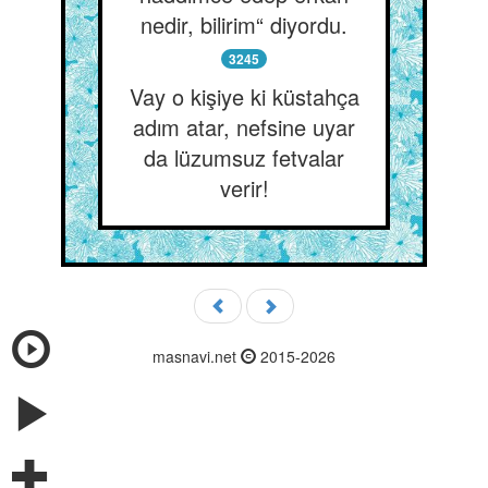
nedir, bilirim“ diyordu.
3245
Vay o kişiye ki küstahça
adım atar, nefsine uyar
da lüzumsuz fetvalar
verir!
masnavi.net
2015-2026