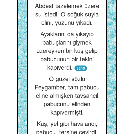
Abdest tazelemek üzere
su istedi. O soğuk suyla
elini, yüzünü yıkadı.
Ayaklarını da yıkayıp
pabuçlarını giymek
üzereyken bir kuş gelip
pabucunun bir tekini
kapıverdi.
3240
O güzel sözlü
Peygamber, tam pabucu
eline almışken tavşancıl
pabucunu elinden
kapıvermişti.
Kuş, yel gibi havalandı,
pabucu, tersine çevirdi,