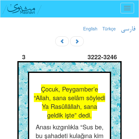
Toggl
naviga
English
Türkçe
فارسی
3
3222-3246
Çocuk, Peygamber’e
“Allah, sana selâm söyledi
Ya Rasûllâllah, sana
geldik işte” dedi.
Anası kızgınlıkla “Sus be,
bu şahadeti kulağına kim