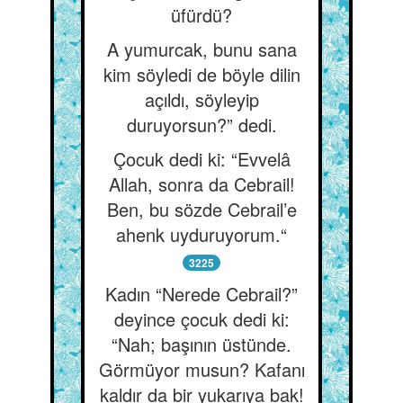
üfürdü?
A yumurcak, bunu sana
kim söyledi de böyle dilin
açıldı, söyleyip
duruyorsun?” dedi.
Çocuk dedi ki: “Evvelâ
Allah, sonra da Cebrail!
Ben, bu sözde Cebrail’e
ahenk uyduruyorum.“
3225
Kadın “Nerede Cebrail?”
deyince çocuk dedi ki:
“Nah; başının üstünde.
Görmüyor musun? Kafanı
kaldır da bir yukarıya bak!