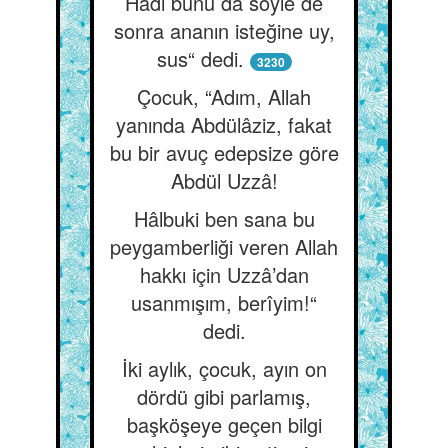
Hadi bunu da söyle de
sonra ananın isteğine uy,
sus“ dedi.
3230
Çocuk, “Adım, Allah
yanında Abdülâziz, fakat
bu bir avuç edepsize göre
Abdül Uzzâ!
Hâlbuki ben sana bu
peygamberliği veren Allah
hakkı için Uzzâ’dan
usanmışım, berîyim!“
dedi.
İki aylık, çocuk, ayın on
dördü gibi parlamış,
başköşeye geçen bilgi