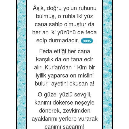
Âşık, doğru yolun ruhunu
bulmuş, o ruhla iki yüz
cana sahip olmuştur da
her an iki yüzünü de feda
edip durmadadır.
3835
Feda ettiği her cana
karşılık da on tana ecir
alır. Kur’an’dan “ Kim bir
iyilik yaparsa on mislini
bulur” ayetini okusan a!
O güzel yüzlü sevgili,
kanımı dökerse neşeyle
dönerek, zevkimden
ayaklarımı yerlere vurarak
canımı saçarım!