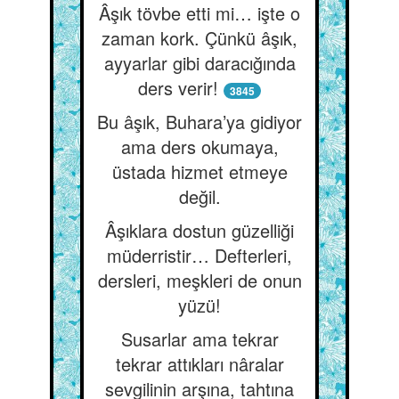
Âşık tövbe etti mi… işte o
zaman kork. Çünkü âşık,
ayyarlar gibi daracığında
ders verir!
3845
Bu âşık, Buhara’ya gidiyor
ama ders okumaya,
üstada hizmet etmeye
değil.
Âşıklara dostun güzelliği
müderristir… Defterleri,
dersleri, meşkleri de onun
yüzü!
Susarlar ama tekrar
tekrar attıkları nâralar
sevgilinin arşına, tahtına