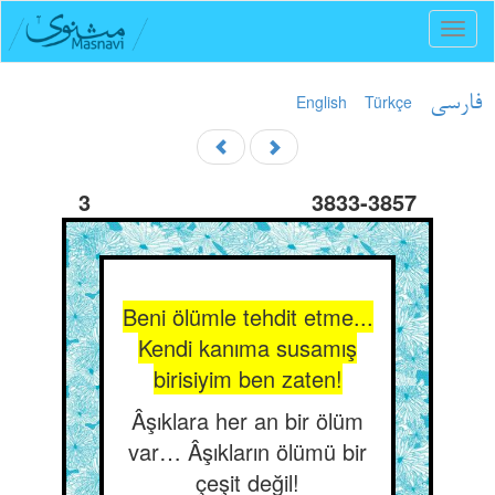
Toggl
naviga
English
Türkçe
فارسی
3
3833-3857
Beni ölümle tehdit etme...
Kendi kanıma susamış
birisiyim ben zaten!
Âşıklara her an bir ölüm
var… Âşıkların ölümü bir
çeşit değil!