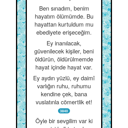
Ben sınadım, benim
hayatım ölümümde. Bu
hayattan kurtuldum mu
ebediyete erişeceğim.
Ey inanılacak,
güvenilecek kişiler, beni
öldürün, öldürülmemde
hayat içinde hayat var.
Ey aydın yüzlü, ey daimî
varlığın ruhu, ruhumu
kendine çek, bana
vuslatınla cömertlik et!
3840
Öyle bir sevgilim var ki