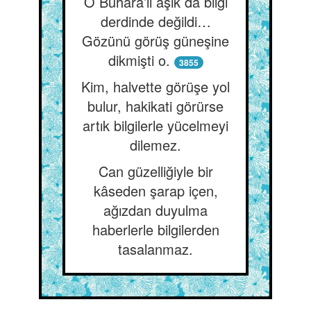
O Buhara’lı âşık da bilgi
derdinde değildi…
Gözünü görüş güneşine
dikmişti o.
3855
Kim, halvette görüşe yol
bulur, hakikati görürse
artık bilgilerle yücelmeyi
dilemez.
Can güzelliğiyle bir
kâseden şarap içen,
ağızdan duyulma
haberlerle bilgilerden
tasalanmaz.