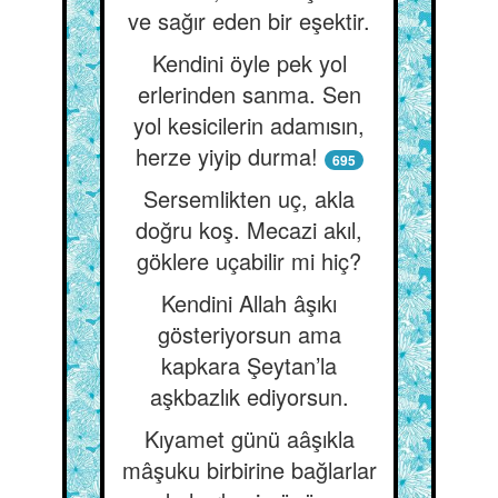
ve sağır eden bir eşektir.
Kendini öyle pek yol
erlerinden sanma. Sen
yol kesicilerin adamısın,
herze yiyip durma!
695
Sersemlikten uç, akla
doğru koş. Mecazi akıl,
göklere uçabilir mi hiç?
Kendini Allah âşıkı
gösteriyorsun ama
kapkara Şeytan’la
aşkbazlık ediyorsun.
Kıyamet günü aâşıkla
mâşuku birbirine bağlarlar