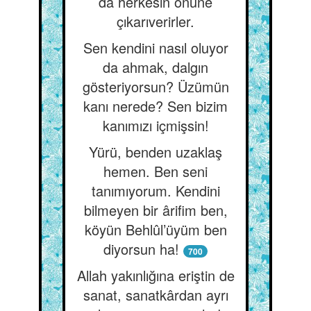
da herkesin önüne
çıkarıverirler.
Sen kendini nasıl oluyor
da ahmak, dalgın
gösteriyorsun? Üzümün
kanı nerede? Sen bizim
kanımızı içmişsin!
Yürü, benden uzaklaş
hemen. Ben seni
tanımıyorum. Kendini
bilmeyen bir ârifim ben,
köyün Behlûl’üyüm ben
diyorsun ha!
700
Allah yakınlığına eriştin de
sanat, sanatkârdan ayrı