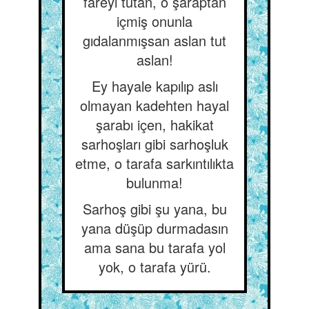
fareyi tutan, o şaraptan
içmiş onunla
gıdalanmışsan aslan tut
aslan!
Ey hayale kapılıp aslı
olmayan kadehten hayal
şarabı içen, hakikat
sarhoşları gibi sarhoşluk
etme, o tarafa sarkıntılıkta
bulunma!
Sarhoş gibi şu yana, bu
yana düşüp durmadasın
ama sana bu tarafa yol
yok, o tarafa yürü.