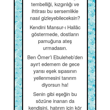
tembelliği, kızgınlığı ve
ihtirası bu sersemlikle
nasıl gizleyebileceksin?
Kendini Mansur-ı Hallâc
göstermede, dostların
pamuğuna ateş
urmadasın.
Ben Ömer’i Ebuleheb’den
ayırt edemem de gece
yarısı eşek sıpasının
yellenmesini tanırım
diyorsun ha!
Senin gibi eşeğin bu
sözüne inanan da
kendisini, hatırım için kör