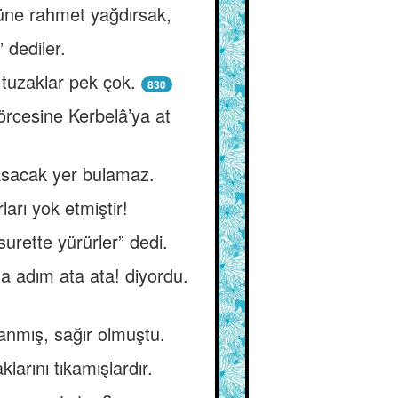
züne rahmet yağdırsak,
 dediler.
tuzaklar pek çok.
830
örcesine Kerbelâ’ya at
basacak yer bulamaz.
ları yok etmiştir!
surette yürürler” dedi.
la adım ata ata! diyordu.
anmış, sağır olmuştu.
larını tıkamışlardır.