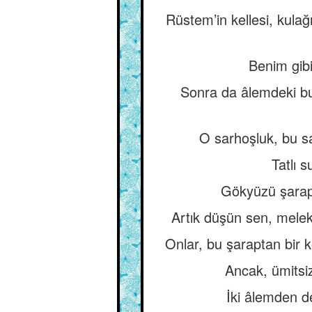
Rüstem’in kellesi, kulağ
Benim gib
Sonra da âlemdeki bu 
O sarhoşluk, bu sa
Tatlı 
Gökyüzü şarapla
Artık düşün sen, melekl
Onlar, bu şaraptan bir k
Ancak, ümitsiz
İki âlemden d