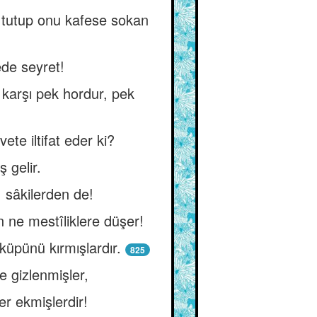
nı tutup onu kafese sokan
de seyret!
 karşı pek hordur, pek
te iltifat eder ki?
 gelir.
, sâkilerden de!
n ne mestîliklere düşer!
küpünü kırmışlardır.
825
e gizlenmişler,
r ekmişlerdir!