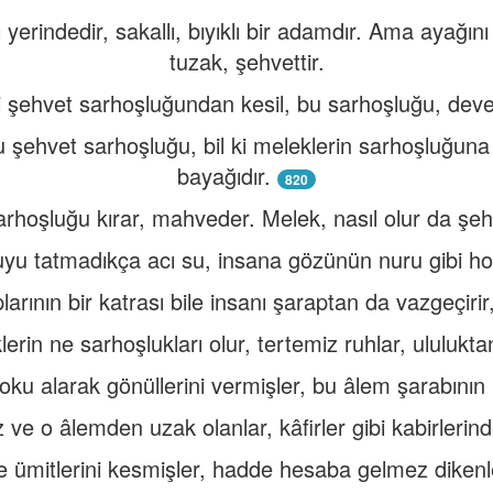
ı yerindedir, sakallı, bıyıklı bir adamdır. Ama ayağı
tuzak, şehvettir.
i şehvet sarhoşluğundan kesil, bu sarhoşluğu, deve
şehvet sarhoşluğu, bil ki meleklerin sarhoşluğuna
bayağıdır.
820
rhoşluğu kırar, mahveder. Melek, nasıl olur da şehve
suyu tatmadıkça acı su, insana gözünün nuru gibi hoş
rının bir katrası bile insanı şaraptan da vazgeçirir
erin ne sarhoşlukları olur, tertemiz ruhlar, ululukta
oku alarak gönüllerini vermişler, bu âlem şarabının 
 ve o âlemden uzak olanlar, kâfirler gibi kabirlerind
e ümitlerini kesmişler, hadde hesaba gelmez dikenle