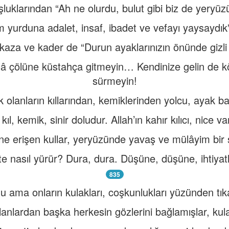
şluklarından “Ah ne olurdu, bulut gibi biz de yeryü
 yurduna adalet, insaf, ibadet ve vefayı yaysaydık”
aza ve kader de “Durun ayaklarınızın önünde gizli 
lâ çölüne küstahça gitmeyin… Kendinize gelin de k
sürmeyin!
 olanların kıllarından, kemiklerinden yolcu, ayak 
ıl, kemik, sinir doludur. Allah’ın kahır kılıcı, nice var
tine erişen kullar, yeryüzünde yavaş ve mülâyim bir 
kte nasıl yürür? Dura, dura. Düşüne, düşüne, ihtiyat
835
 ama onların kulakları, coşkunlukları yüzünden tık
lanlardan başka herkesin gözlerini bağlamışlar, kulak