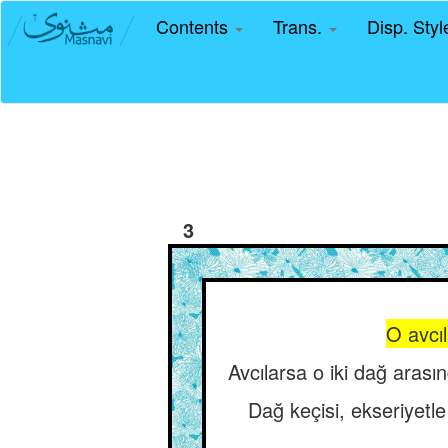
Contents
Trans.
Disp. Sty
3
O avcıl
Avcılarsa o iki dağ aras
Dağ keçisi, ekseriyetl