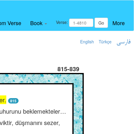
om Verse
Book
More
Verse:
Go
English
Türkçe
فارسی
815-839
er.
815
n zuhurunu beklemekteler…
iktir, düşmanını sezer,