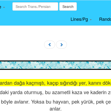
le
Search
Lines/Pg
Rand
ardan dağa kaçmıştı, kaçıp sığındığı yer, kanını dök
ındaki yarda oturmuş, bu azametli kaza ve kaderi
e böyle avlanır. Yoksa bu hayvan, pek yürük, pek çev
anlar.