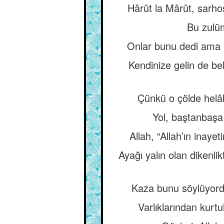
Hârût la Mârût, sarho
Bu zulüm
Onlar bunu dedi ama k
Kendinize gelin de be
Çünkü o çölde helâk
Yol, baştanbaşa k
Allah, “Allah’ın inaye
Ayağı yalın olan dikenli
Kaza bunu söylüyordu
Varlıklarından kurtu