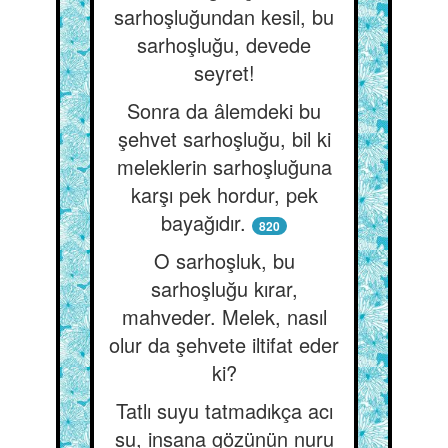
sarhoşluğundan kesil, bu
sarhoşluğu, devede
seyret!
Sonra da âlemdeki bu
şehvet sarhoşluğu, bil ki
meleklerin sarhoşluğuna
karşı pek hordur, pek
bayağıdır.
820
O sarhoşluk, bu
sarhoşluğu kırar,
mahveder. Melek, nasıl
olur da şehvete iltifat eder
ki?
Tatlı suyu tatmadıkça acı
su, insana gözünün nuru