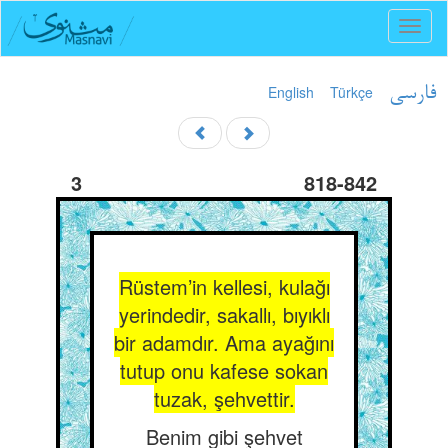
Toggl
naviga
English
Türkçe
فارسی
3
818-842
Rüstem’in kellesi, kulağı
yerindedir, sakallı, bıyıklı
bir adamdır. Ama ayağını
tutup onu kafese sokan
tuzak, şehvettir.
Benim gibi şehvet