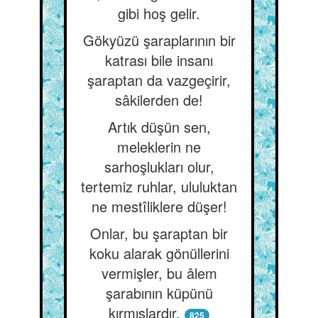
gibi hoş gelir.
Gökyüzü şaraplarının bir
katrası bile insanı
şaraptan da vazgeçirir,
sâkilerden de!
Artık düşün sen,
meleklerin ne
sarhoşlukları olur,
tertemiz ruhlar, ululuktan
ne mestîliklere düşer!
Onlar, bu şaraptan bir
koku alarak gönüllerini
vermişler, bu âlem
şarabının küpünü
kırmışlardır.
825