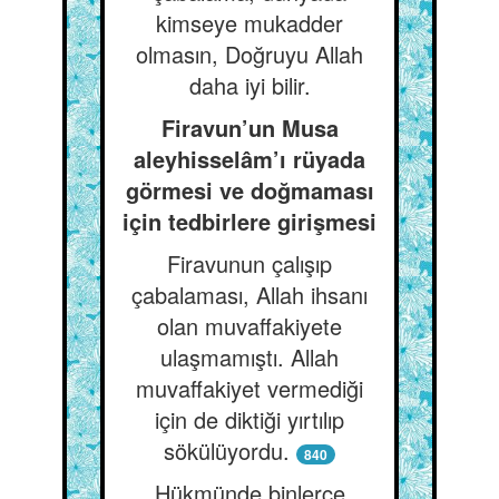
kimseye mukadder
olmasın, Doğruyu Allah
daha iyi bilir.
Firavun’un Musa
aleyhisselâm’ı rüyada
görmesi ve doğmaması
için tedbirlere girişmesi
Firavunun çalışıp
çabalaması, Allah ihsanı
olan muvaffakiyete
ulaşmamıştı. Allah
muvaffakiyet vermediği
için de diktiği yırtılıp
sökülüyordu.
840
Hükmünde binlerce