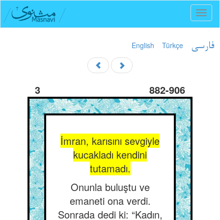
Toggl
naviga
English
Türkçe
فارسی
3
882-906
İmran, karısını sevgiyle
kucakladı kendini
tutamadı.
Onunla buluştu ve
emaneti ona verdi.
Sonrada dedi ki: “Kadın,