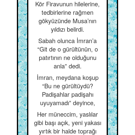
Kör Firavunun hilelerine,
tedbirlerine rağmen
gökyüzünde Musa’nın
yıldızı belirdi.
Sabah olunca İmran’a
“Git de o gürültünün, o
patırtının ne olduğunu
anla” dedi.
İmran, meydana koşup
“Bu ne gürültüydü?
Padişahlar padişahı
uyuyamadı” deyince,
Her müneccim, yaslılar
gibi başı açık, yeni yakası
yırtık bir halde toprağı