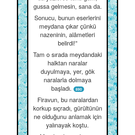
gussa gelmesin, sana da.
Sonucu, bunun eserlerini
meydana çıkar çünkü
nazeninin, alâmetleri
belirdi!”
Tam o sırada meydandaki
halktan naralar
duyulmaya, yer, gök
naralarla dolmaya
başladı.
890
Firavun, bu naralardan
korkup sıçradı, gürültünün
ne olduğunu anlamak için
yalınayak koştu.