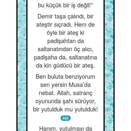
bu küçük bir iş değil!”
Demir taşa çalındı, bir
ateştir sıçradı. Hem de
öyle bir ateş ki
padişahtan da
saltanatından öç alıcı,
padişaha da, saltanatına
da kin güdücü bir ateş.
Ben buluta benziyorum
sen yersin Musa’da
nebat. Allah, satranç
oyununda şahı sürüyor,
bir yutulduk mu yutulduk!
885
Hanım, yutulmayı da