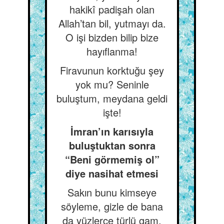
hakikî padişah olan
Allah’tan bil, yutmayı da.
O işi bizden bilip bize
hayıflanma!
Firavunun korktuğu şey
yok mu? Seninle
buluştum, meydana geldi
işte!
İmran’ın karısıyla
buluştuktan sonra
“Beni görmemiş ol”
diye nasihat etmesi
Sakın bunu kimseye
söyleme, gizle de bana
da yüzlerce türlü gam,