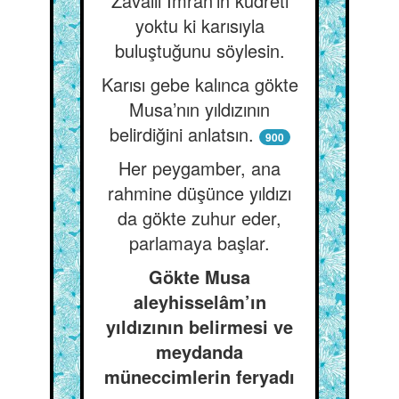
Zavallı İmran’ın kudreti
yoktu ki karısıyla
buluştuğunu söylesin.
Karısı gebe kalınca gökte
Musa’nın yıldızının
belirdiğini anlatsın.
900
Her peygamber, ana
rahmine düşünce yıldızı
da gökte zuhur eder,
parlamaya başlar.
Gökte Musa
aleyhisselâm’ın
yıldızının belirmesi ve
meydanda
müneccimlerin feryadı