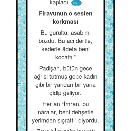
kapladı.
895
Firavunun o sesten
korkması
Bu gürültü, asabımı
bozdu. Bu acı dertle,
kederle âdeta beni
kocattı.”
Padişah, bütün gece
ağrısı tutmuş gebe kadın
gibi bir yandan bir yana
gidip geliyor.
Her an “İmran, bu
nâralar, beni dehşetle
yerimden sıçrattı” diyordu.