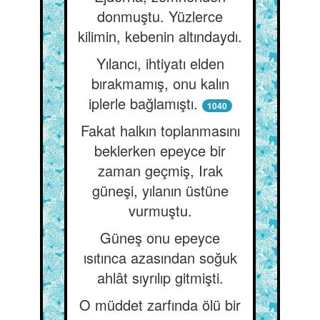
donmuştu. Yüzlerce
kilimin, kebenin altındaydı.
Yılancı, ihtiyatı elden
bırakmamış, onu kalın
iplerle bağlamıştı.
1040
Fakat halkın toplanmasını
beklerken epeyce bir
zaman geçmiş, Irak
güneşi, yılanın üstüne
vurmuştu.
Güneş onu epeyce
ısıtınca azasından soğuk
ahlât sıyrılıp gitmişti.
O müddet zarfında ölü bir