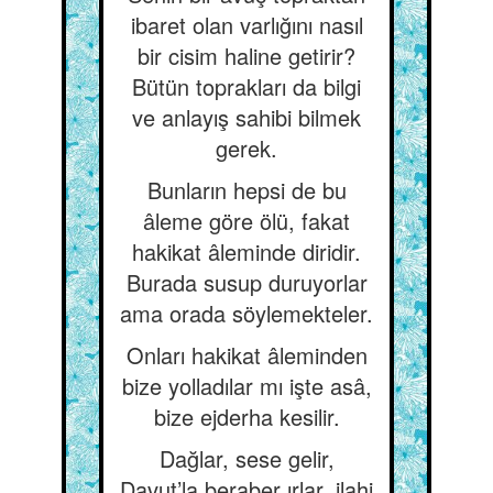
ibaret olan varlığını nasıl
bir cisim haline getirir?
Bütün toprakları da bilgi
ve anlayış sahibi bilmek
gerek.
Bunların hepsi de bu
âleme göre ölü, fakat
hakikat âleminde diridir.
Burada susup duruyorlar
ama orada söylemekteler.
Onları hakikat âleminden
bize yolladılar mı işte asâ,
bize ejderha kesilir.
Dağlar, sese gelir,
Davut’la beraber ırlar, ilahi