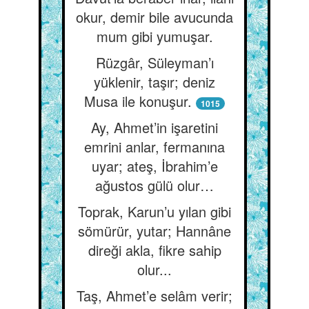
okur, demir bile avucunda
mum gibi yumuşar.
Rüzgâr, Süleyman’ı
yüklenir, taşır; deniz
Musa ile konuşur.
1015
Ay, Ahmet’in işaretini
emrini anlar, fermanına
uyar; ateş, İbrahim’e
ağustos gülü olur…
Toprak, Karun’u yılan gibi
sömürür, yutar; Hannâne
direği akla, fikre sahip
olur...
Taş, Ahmet’e selâm verir;