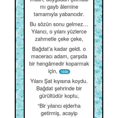
mı gayb âlemine
tamamıyla yabancıdır.
Bu sözün sonu gelmez…
Yılancı, o yılanı yüzlerce
zahmetle çeke çeke,
Bağdat’a kadar geldi. o
maceracı adam, çarşıda
bir hengâmedir koparmak
için,
1030
Yılanı Şat kıyısına koydu.
Bağdat şehrinde bir
gürültüdür koptu,
“Bir yılancı ejderha
getirmiş, acayip