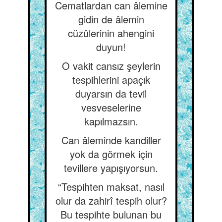
Cematlardan can âlemine
gidin de âlemin
cüzülerinin ahengini
duyun!
O vakit cansız şeylerin
tespihlerini apaçık
duyarsın da tevil
vesveselerine
kapılmazsın.
Can âleminde kandiller
yok da görmek için
tevillere yapışıyorsun.
“Tespihten maksat, nasıl
olur da zahirî tespih olur?
Bu tespihte bulunan bu