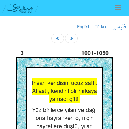
Toggl
naviga
English
Türkçe
فارسی
3
1001-1050
İnsan kendisini ucuz sattı.
Atlastı, kendini bir hırkaya
yamadı gitti!
Yüz binlerce yılan ve dağ,
ona hayranken o, niçin
hayretlere düştü, yılan