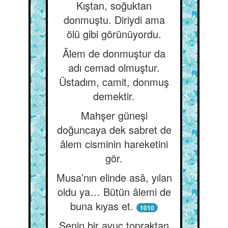
Kıştan, soğuktan
donmuştu. Diriydi ama
ölü gibi görünüyordu.
Âlem de donmuştur da
adı cemad olmuştur.
Üstadım, camit, donmuş
demektir.
Mahşer güneşi
doğuncaya dek sabret de
âlem cisminin hareketini
gör.
Musa’nın elinde asâ, yılan
oldu ya… Bütün âlemi de
buna kıyas et.
1010
Senin bir avuç topraktan