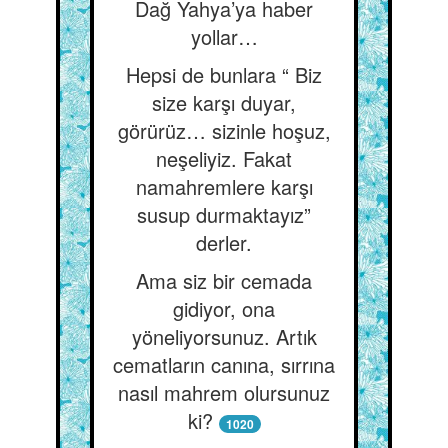
Dağ Yahya’ya haber
yollar…
Hepsi de bunlara “ Biz
size karşı duyar,
görürüz… sizinle hoşuz,
neşeliyiz. Fakat
namahremlere karşı
susup durmaktayız”
derler.
Ama siz bir cemada
gidiyor, ona
yöneliyorsunuz. Artık
cematların canına, sırrına
nasıl mahrem olursunuz
ki?
1020