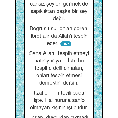
cansız şeyleri görmek de
sapıklıktan başka bir şey
değil.
Doğrusu şu: onları gören,
ibret alır da Allah’ı tespih
eder.
1025
Sana Allah’ı tespih etmeyi
hatırlıyor ya… İşte bu
tespihe delil olmaları,
onları tespih etmesi
demektir” dersin.
İtizal ehlinin tevili budur
işte. Hal nuruna sahip
olmayan kişinin işi budur.
İnsan, duygudan çıkmadı