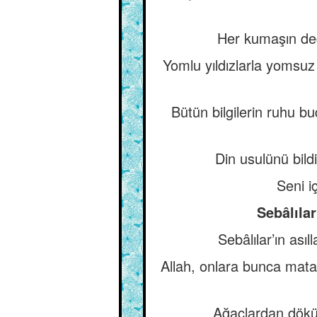
Her kumaşın değe
Yomlu yıldızlarla yomsuz
Bütün bilgilerin ruhu
Din usulünü bild
Seni iç
Sebâlılar
Sebâlılar’ın ası
Allah, onlara bunca mata
Ağaçlardan dökül