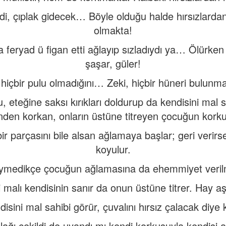
di, çıplak gidecek… Böyle olduğu halde hırsızlard
olmakta!
feryad ü figan etti ağlayıp sızladıydı ya… Ölürke
şaşar, güler!
içbir pulu olmadığını… Zeki, hiçbir hüneri bulunmad
, eteğine saksı kırıkları doldurup da kendisini mal s
den korkan, onların üstüne titreyen çocuğun kork
bir parçasını bile alsan ağlamaya başlar; geri verir
koyulur.
 giymedikçe çocuğun ağlamasına da ehemmiyet veri
malı kendisinin sanır da onun üstüne titrer. Hay a
sini mal sahibi görür, çuvalını hırsız çalacak diye 
lağı çekildi de uyandı mı kendi korkusuyla kendisi a