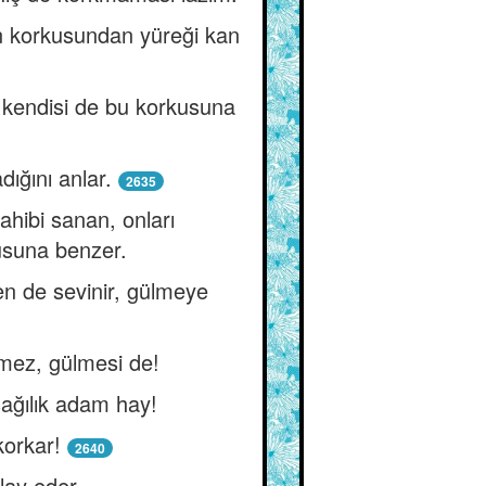
an korkusundan yüreği kan
n kendisi de bu korkusuna
ığını anlar.
2635
ahibi sanan, onları
usuna benzer.
sen de sevinir, gülmeye
lmez, gülmesi de!
şağılık adam hay!
korkar!
2640
lay eder.