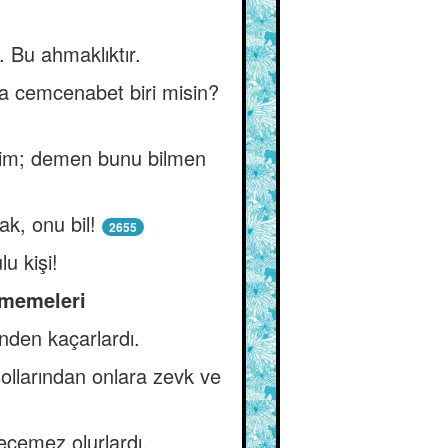
. Bu ahmaklıktır.
sa cemcenabet biri misin?
ğim; demen bunu bilmen
ak, onu bil!
2655
lu kişi!
etmemeleri
inden kaçarlardı.
ollarından onlara zevk ve
eçemez olurlardı.