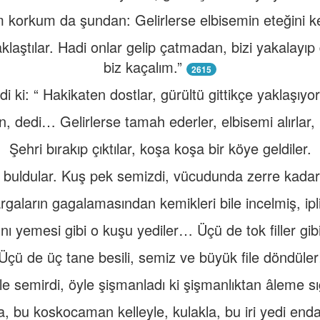
 korkum da şundan: Gelirlerse elbisemin eteğini ke
yaklaştılar. Hadi onlar gelip çatmadan, bizi yakal
biz kaçalım.”
2615
di ki: “ Hakikaten dostlar, gürültü gittikçe yaklaşıyor
n, dedi… Gelirlerse tamah ederler, elbisemi alırlar,
Şehri bırakıp çıktılar, koşa koşa bir köye geldiler.
buldular. Kuş pek semizdi, vücudunda zerre kadar et
rgaların gagalamasından kemikleri bile incelmiş, ip
ını yemesi gibi o kuşu yediler… Üçü de tok filler gibi 
Üçü de üç tane besili, semiz ve büyük file döndüler
e semirdi, öyle şişmanladı ki şişmanlıktan âleme s
a, bu koskocaman kelleyle, kulakla, bu iri yedi end