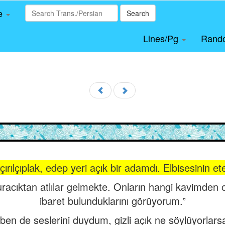
le
Search
Lines/Pg
Rand
rılçıplak, edep yeri açık bir adamdı. Elbisesinin et
şuracıktan atlılar gelmekte. Onların hangi kavimden o
ibaret bulunduklarını görüyorum.”
 ben de seslerini duydum, gizli açık ne söylüyorlarsa 