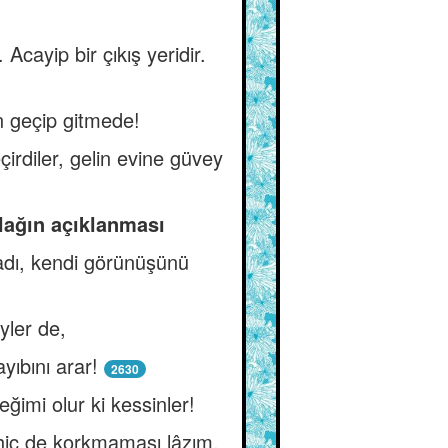
ayip bir çıkış yeridir.
an geçip gitmede!
irdiler, gelin evine güvey
plağın açıklanması
adı, kendi görünüşünü
öyler de,
yıbını arar!
2630
ğimi olur ki kessinler!
hiç de korkmaması lâzım.