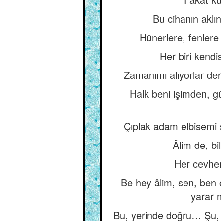
Bu cihanın aklı
Hünerlere, fenlere 
Her biri kendi
Zamanımı alıyorlar der
Halk beni işimden, g
Çıplak adam elbisemi 
Âlim de, bil
Her cevheri
Be hey âlim, sen, ben c
yarar 
Bu, yerinde doğru… Şu, 