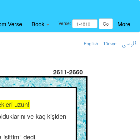
om Verse
Book
More
Verse:
Go
English
Türkçe
فارسی
2611-2660
ekleri uzun!
lduklarını ve kaç kişiden
işittim” dedi.