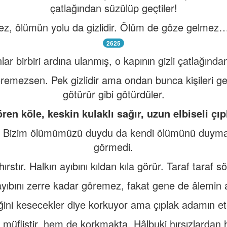
çatlağından süzülüp geçtiler!
, ölümün yolu da gizlidir. Ölüm de göze gelmez… Ac
2625
lar birbiri ardına ulanmış, o kapının gizli çatlağınd
remezsen. Pek gizlidir ama ondan bunca kişileri geç
götürür gibi götürdüler.
ören köle, keskin kulaklı sağır, uzun elbiseli çı
ektir. Bizim ölümümüzü duydu da kendi ölümünü duym
görmedi.
ırstır. Halkın ayıbını kıldan kıla görür. Taraf taraf s
yıbını zerre kadar göremez, fakat gene de âlemin a
eğini kesecekler diye korkuyor ama çıplak adamın ete
müflistir, hem de korkmakta. Hâlbuki hırsızlardan 