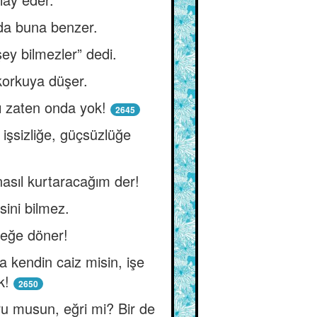
 da buna benzer.
şey bilmezler” dedi.
 korkuya düşer.
nı zaten onda yok!
2645
işsizliğe, güçsüzlüğe
asıl kurtaracağım der!
isini bilmez.
eşeğe döner!
a kendin caiz misin, işe
k!
2650
u musun, eğri mi? Bir de