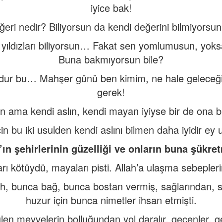
iyice bak!
ri nedir? Biliyorsun da kendi değerini bilmiyorsun
 yıldızları biliyorsun… Fakat sen yomlumusun, yok
Buna bakmıyorsun bile?
 budur bu… Mahşer günü ben kimim, ne hale gelece
gerek!
in ama kendi aslın, kendi mayan iyiyse bir de ona b
in bu iki usulden kendi aslını bilmen daha iyidir ey u
’ın şehirlerinin güzelliği ve onların buna şükr
lları kötüydü, mayaları pisti. Allah’a ulaşma sebepler
h, bunca bağ, bunca bostan vermiş, sağlarından, s
huzur için bunca nimetler ihsan etmişti.
en meyvelerin bolluğundan yol daralır, geçenler, g