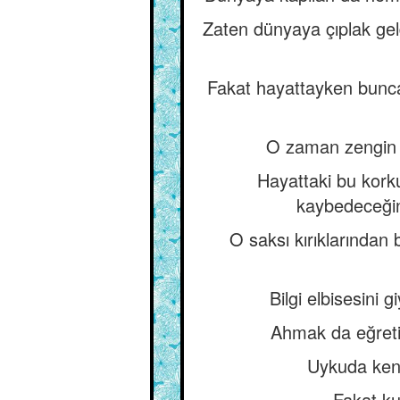
Zaten dünyaya çıplak gel
Fakat hayattayken bunca 
O zaman zengin h
Hayattaki bu korku
kaybedeceğin
O saksı kırıklarından 
Bilgi elbisesini
Ahmak da eğreti 
Uykuda kendi
Fakat ku