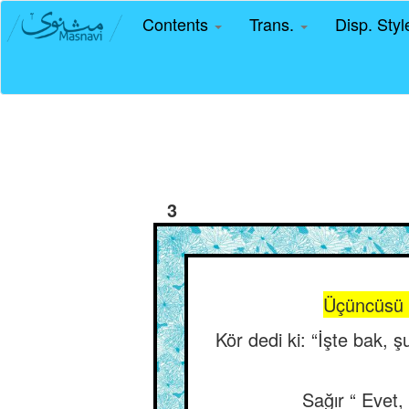
Contents
Trans.
Disp. Sty
3
Üçüncüsü çı
Kör dedi ki: “İşte bak, 
Sağır “ Evet,