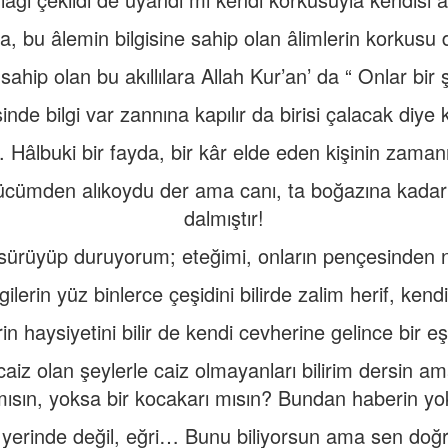
na, bu âlemin bilgisine sahip olan âlimlerin korkusu
sahip olan bu akıllılara Allah Kur’an’ da “ Onlar bir 
sinde bilgi var zannına kapılır da birisi çalacak diye
. Hâlbuki bir fayda, bir kâr elde eden kişinin zama
ücümden alıkoydu der ama canı, ta boğazına kadar 
dalmıştır!
sürüyüp duruyorum; eteğimi, onların pençesinden n
gilerin yüz binlerce çeşidini bilirde zalim herif, kend
n haysiyetini bilir de kendi cevherine gelince bir 
aiz olan şeylerle caiz olmayanları bilirim dersin am
mısın, yoksa bir kocakarı mısın? Bundan haberin yo
yerinde değil, eğri… Bunu biliyorsun ama sen doğr