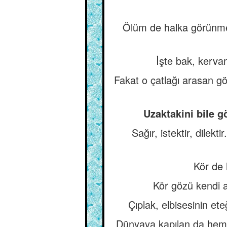
Ölüm de halka görünmez
İşte bak, kervan
Fakat o çatlağı arasan gö
Uzaktakini bile g
Sağır, istektir, dil
Kör de h
Kör gözü kendi a
Çıplak, elbisesinin et
Dünyaya kapılan da hem 