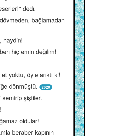
serler!” dedi.
ayıp dövmeden, bağlamadan
, haydin!
 ben hiç emin değilim!
 yoktu, öyle arıktı ki!
liğe dönmüştü.
2620
semirip şiştiler.
!
ığamaz oldular!
amla beraber kapının