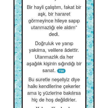
Bir hayli çalıştım, fakat bir
aşk, bir hararet
görmeyince hileye sapıp
utanmazlığı ele aldım”
dedi.
Doğruluk ve yanıp
yakılma, velilere âdettir.
Utanmazlık da her
aşağılık kişinin sığındığı bir
sanat.
730
Bu suretle neşeliyiz diye
halkı kendilerine çekerler
ama iç yüzlerine bakılırsa
hiç de hoş değildirler.