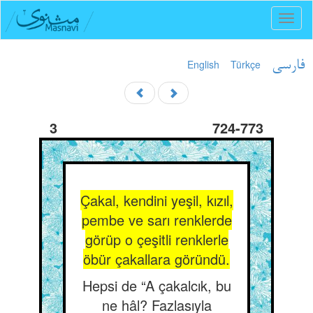
Toggl
naviga
English
Türkçe
فارسی
3
724-773
Çakal, kendini yeşil, kızıl,
pembe ve sarı renklerde
görüp o çeşitli renklerle
öbür çakallara göründü.
Hepsi de “A çakalcık, bu
ne hâl? Fazlasıyla