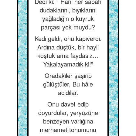
Dedi ki: “ Hani her sabah
dudaklarını, bıyıklarını
yağladığın o kuyruk
parçası yok muydu?
Kedi geldi, onu kapıverdi.
Ardına düştük, bir hayli
koştuk ama faydasız…
Yakalayamadık ki!”
Oradakiler şaşırıp
gülüştüler, Bu hâle
acıdılar.
Onu davet edip
doyurdular, yeryüzüne
benzeyen varlığına
merhamet tohumunu