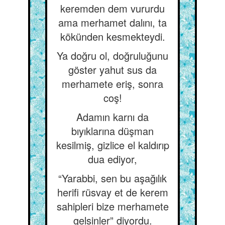
keremden dem vururdu
ama merhamet dalını, ta
kökünden kesmekteydi.
Ya doğru ol, doğruluğunu
göster yahut sus da
merhamete eriş, sonra
coş!
Adamın karnı da
bıyıklarına düşman
kesilmiş, gizlice el kaldırıp
dua ediyor,
“Yarabbi, sen bu aşağılık
herifi rüsvay et de kerem
sahipleri bize merhamete
gelsinler” diyordu.