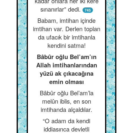
kadar onlara her iki kere
sınanırlar” dedi.
745
Babam, imtihan içinde
imtihan var. Derlen toplan
da ufacık bir imtihanla
kendini satma!
Bâbûr oğlu Bel’am’ın
Allah imtihanlarından
yüzü ak çıkacağına
emin olması
Bâbûr oğlu Bel’am’la
melûn iblis, en son
imtihanda alçaldılar.
“O adam da kendi
iddiasınca devletli