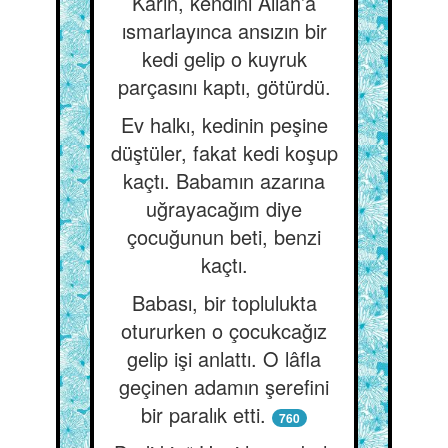
Karın, kendini Allah’a
ısmarlayınca ansızın bir
kedi gelip o kuyruk
parçasını kaptı, götürdü.
Ev halkı, kedinin peşine
düştüler, fakat kedi koşup
kaçtı. Babamın azarına
uğrayacağım diye
çocuğunun beti, benzi
kaçtı.
Babası, bir toplulukta
otururken o çocukcağız
gelip işi anlattı. O lâfla
geçinen adamın şerefini
bir paralık etti.
760