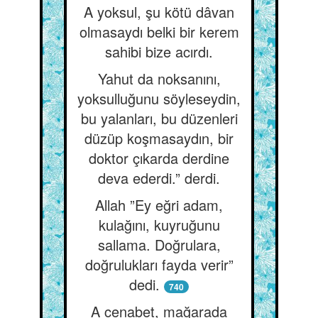
A yoksul, şu kötü dâvan
olmasaydı belki bir kerem
sahibi bize acırdı.
Yahut da noksanını,
yoksulluğunu söyleseydin,
bu yalanları, bu düzenleri
düzüp koşmasaydın, bir
doktor çıkarda derdine
deva ederdi.” derdi.
Allah ”Ey eğri adam,
kulağını, kuyruğunu
sallama. Doğrulara,
doğrulukları fayda verir”
dedi.
740
A cenabet, mağarada