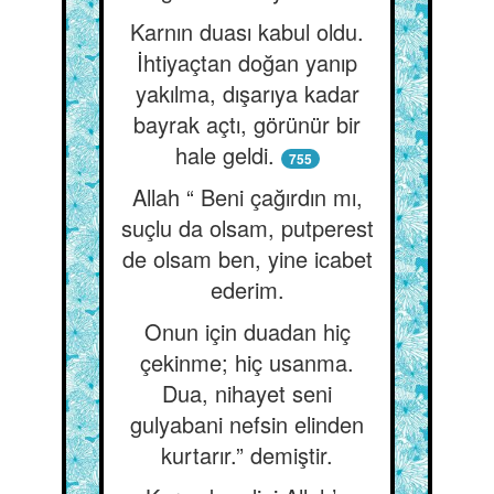
Karnın duası kabul oldu.
İhtiyaçtan doğan yanıp
yakılma, dışarıya kadar
bayrak açtı, görünür bir
hale geldi.
755
Allah “ Beni çağırdın mı,
suçlu da olsam, putperest
de olsam ben, yine icabet
ederim.
Onun için duadan hiç
çekinme; hiç usanma.
Dua, nihayet seni
gulyabani nefsin elinden
kurtarır.” demiştir.