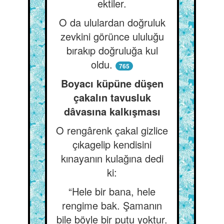
ektiler.
O da ululardan doğruluk
zevkini görünce ululuğu
bırakıp doğruluğa kul
oldu.
765
Boyacı küpüne düşen
çakalın tavusluk
dâvasına kalkışması
O rengârenk çakal gizlice
çıkagelip kendisini
kınayanın kulağına dedi
ki:
“Hele bir bana, hele
rengime bak. Şamanın
bile böyle bir putu yoktur.