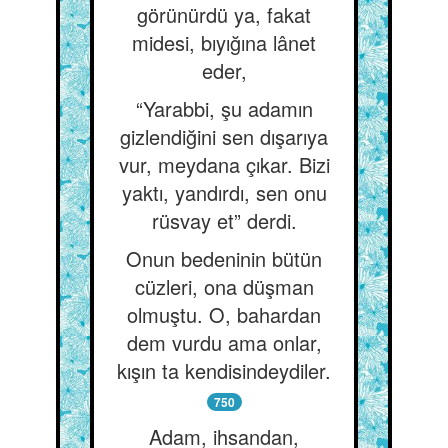
görünürdü ya, fakat
midesi, bıyığına lânet
eder,
“Yarabbi, şu adamın
gizlendiğini sen dışarıya
vur, meydana çıkar. Bizi
yaktı, yandırdı, sen onu
rüsvay et” derdi.
Onun bedeninin bütün
cüzleri, ona düşman
olmuştu. O, bahardan
dem vurdu ama onlar,
kışın ta kendisindeydiler.
750
Adam, ihsandan,