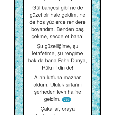
Gül bahçesi gibi ne de
güzel bir hale geldim, ne
de hoş yüzlerce renklere
boyandım. Benden baş
çekme, secde et bana!
Şu güzelliğime, şu
letafetime, şu rengime
bak da bana Fahri Dünya,
Rükn-i din de!
Allah lütfuna mazhar
oldum. Ululuk sırlarını
şerheden levh haline
geldim.
770
Çakallar, oraya