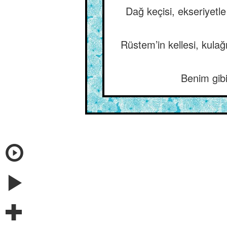
Dağ keçisi, ekseriyetl
Rüstem’in kellesi, kulağ
Benim gib