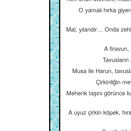
O yamalı hırka giye
Mal, yılandır… Onda zehi
A firavun,
Tavusların 
Musa ile Harun, tavuslar
Çirkinliğin me
Mehenk taşını görünce ka
A uyuz çirkin köpek, hır