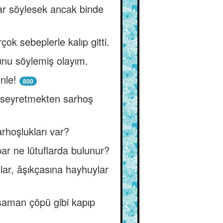
ar söylesek ancak binde
ok sebeplerle kalıp gitti.
unu söylemiş olayım.
nle!
800
ını seyretmekten sarhoş
arhoşlukları var?
ar ne lütuflarda bulunur?
lar, âşıkçasına hayhuylar
e saman çöpü gibi kapıp