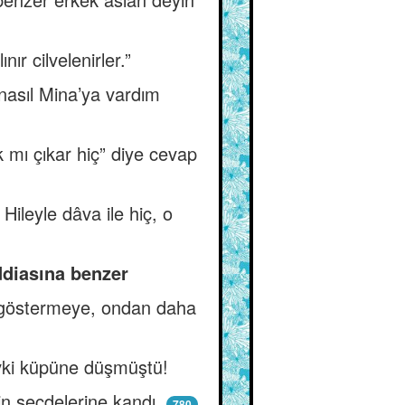
ır cilvelenirler.”
nasıl Mina’ya vardım
k mı çıkar hiç” diye cevap
Hileyle dâva ile hiç, o
ddiasına benzer
e göstermeye, ondan daha
vki küpüne düşmüştü!
in secdelerine kandı.
780