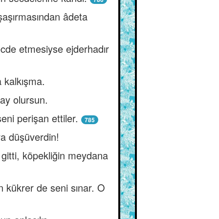
 şaşırmasından âdeta
ecde etmesiyse ejderhadır
a kalkışma.
vay olursun.
eni perişan ettiler.
785
ara düşüverdin!
gitti, köpekliğin meydana
n kükrer de seni sınar. O