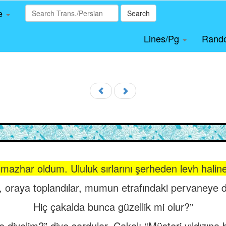
le
Search
Lines/Pg
Rand
 mazhar oldum. Ululuk sırlarını şerheden levh halin
, oraya toplandılar, mumun etrafındaki pervaneye 
Hiç çakalda bunca güzellik mi olur?”
 diyelim?” diye sordular. Çakal: “Müşteri yıldızına