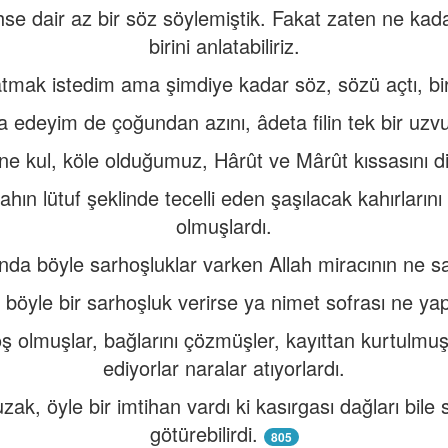
e dair az bir söz söylemiştik. Fakat zaten ne kad
birini anlatabiliriz.
tmak istedim ama şimdiye kadar söz, sözü açtı, birç
a edeyim de çoğundan azını, âdeta filin tek bir uzv
e kul, köle olduğumuz, Hârût ve Mârût kıssasını di
işahın lütuf şeklinde tecelli eden şaşılacak kahırlar
olmuşlardı.
rında böyle sarhoşluklar varken Allah miracının ne s
 böyle bir sarhoşluk verirse ya nimet sofrası ne yap
 olmuşlar, bağlarını çözmüşler, kayıttan kurtulmuş
ediyorlar naralar atıyorlardı.
uzak, öyle bir imtihan vardı ki kasırgası dağları bil
götürebilirdi.
805