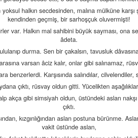
n yoksul halkın secdesinden, malına mülküne karşı
kendinden geçmiş, bir sarhoşçuk oluvermişti!
rler var. Halkın mal sahibini büyük sayması, ona s
âdeta.
 ululanıp durma. Sen bir çakalsın, tavusluk dâvasın
arasına varsan âciz kalır, onlar gibi salınamaz, rüs
a benzerlerdi. Karşısında salındılar, cilvelendiler, s
ydana çıktı, rüsvay oldun gitti. Yücelikten aşağılıkl
lp akça gibi simsiyah oldun, üstündeki aslan nakşı 
çıktı.
sından, kızgınlığından aslan postuna bürünme. Asla
vakit üstünde aslan,