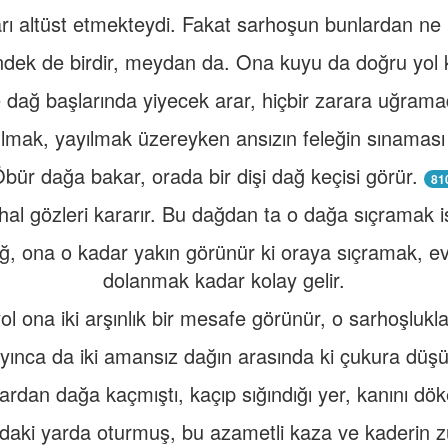
ı altüst etmekteydi. Fakat sarhoşun bunlardan ne ha
ek de birdir, meydan da. Ona kuyu da doğru yol ke
 dağ başlarında yiyecek arar, hiçbir zarara uğram
lmak, yayılmak üzereyken ansızın feleğin sınaması g
bür dağa bakar, orada bir dişi dağ keçisi görür.
81
hal gözleri kararır. Bu dağdan ta o dağa sıçramak is
ğ, ona o kadar yakın görünür ki oraya sıçramak, ev
dolanmak kadar kolay gelir.
ol ona iki arşınlık bir mesafe görünür, o sarhoşlukl
yınca da iki amansız dağın arasında ki çukura düşü
ardan dağa kaçmıştı, kaçıp sığındığı yer, kanını dök
ındaki yarda oturmuş, bu azametli kaza ve kaderi