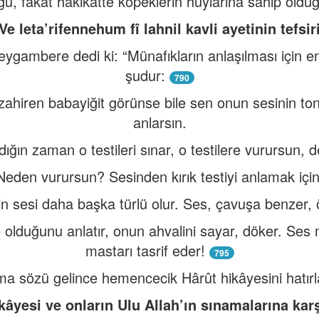
ğu, fakat hakikatte köpeklerin huylarına sahip olduğu
Ve leta’rifennehum fî lahnil kavli ayetinin tefsir
eygambere dedi ki: “Münafıkların anlaşılması için en
şudur:
790
, zahiren babayiğit görünse bile sen onun sesinin t
anlarsın.
ldığın zaman o testileri sınar, o testilere vurursun, d
Neden vurursun? Sesinden kırık testiyi anlamak için
nin sesi daha başka türlü olur. Ses, çavuşa benzer,
 olduğunu anlatır, onun ahvalini sayar, döker. Ses 
mastarı tasrif eder!
795
a sözü gelince hemencecik Hârût hikâyesini hatır
kâyesi ve onların Ulu Allah’ın sınamalarına karşı