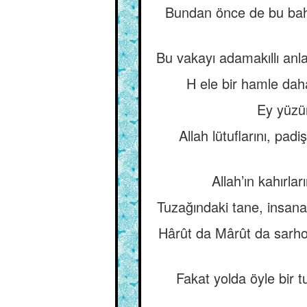
Bundan önce de bu bahs
Bu vakayı adamakıllı anla
H ele bir hamle dah
Ey yüzün
Allah lütuflarını, pad
Allah’ın kahırla
Tuzağındaki tane, insana
Hârût da Mârût da sarhoş
Fakat yolda öyle bir t