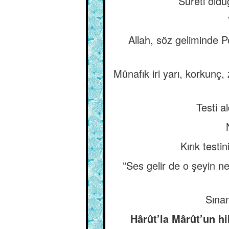
Sureti oldu
Allah, söz geliminde P
Münafık iri yarı, korkunç
Testi a
Kırık testi
”Ses gelir de o şeyin ne
Sınam
Hârût’la Mârût’un hi