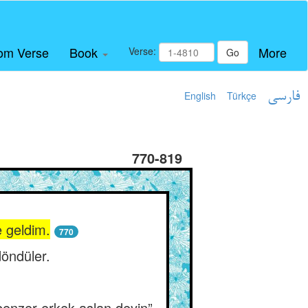
om Verse
Book
More
Verse:
Go
English
Türkçe
فارسی
770-819
e geldim.
770
döndüler.
 benzer erkek aslan deyin”