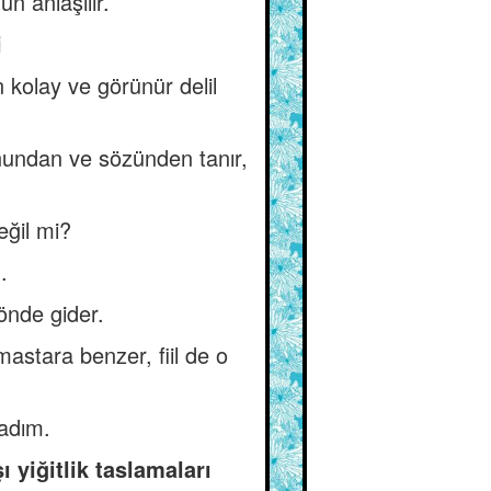
n anlaşılır.
i
 kolay ve görünür delil
onundan ve sözünden tanır,
eğil mi?
.
 önde gider.
mastara benzer, fiil de o
ladım.
 yiğitlik taslamaları