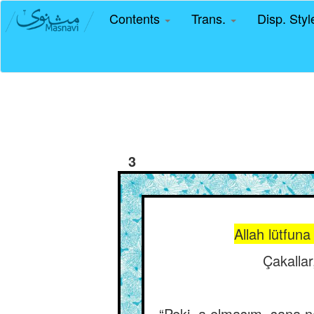
Contents
Trans.
Disp. Sty
3
Allah lütfuna
Çakallar
“Peki, a elmasım, sana ne