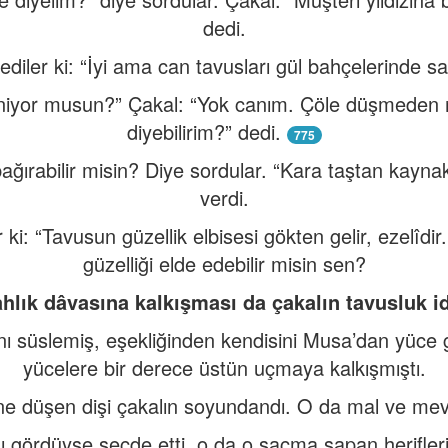
dedi.
iler ki: “İyi ama can tavusları gül bahçelerinde salın
eniyor musun?” Çakal: “Yok canım. Çöle düşmeden 
diyebilirim?” dedi.
775
 bağırabilir misin? Diye sordular. “Kara taştan kayna
verdi.
ki: “Tavusun güzellik elbisesi gökten gelir, ezelîdir. 
güzelliği elde edebilir misin sen?
ahlık dâvasına kalkışması da çakalın tavusluk i
lını süslemiş, eşekliğinden kendisini Musa’dan yüc
yücelere bir derece üstün uçmaya kalkışmıştı.
ne düşen dişi çakalın soyundandı. O da mal ve me
ı gördüyse secde etti, o da o saçma sapan herifler