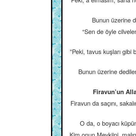
Bunun üzerine ded
“Sen de öyle cilvel
”Peki, tavus kuşları gibi
Bunun üzerine dediler 
Firavun’un All
Firavun da saçını, saka
O da, o boyacı küpü
Kim onun Mevkiini, malın