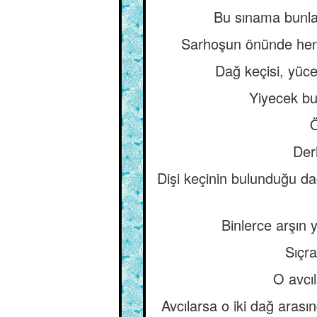
Bu sınama bunlar
Sarhoşun önünde hend
Dağ keçisi, yüce
Yiyecek bu
Ö
Der
Dişi keçinin bulunduğu da
Binlerce arşın y
Sıçra
O avcıl
Avcılarsa o iki dağ aras