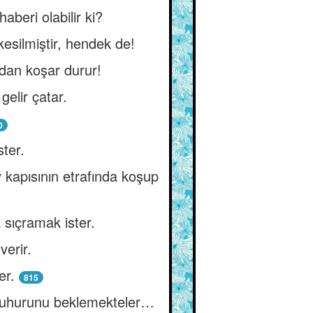
beri olabilir ki?
silmiştir, hendek de!
adan koşar durur!
elir çatar.
0
ter.
 kapısının etrafında koşup
a sıçramak ister.
verir.
er.
815
n zuhurunu beklemekteler…