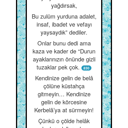
yağdırsak,
Bu zulüm yurduna adalet,
insaf, ibadet ve vefayı
yaysaydık” dediler.
Onlar bunu dedi ama
kaza ve kader de “Durun
ayaklarınızın önünde gizli
tuzaklar pek çok.
830
Kendinize gelin de belâ
çölüne küstahça
gitmeyin… Kendinize
gelin de körcesine
Kerbelâ’ya at sürmeyin!
Çünkü o çölde helâk