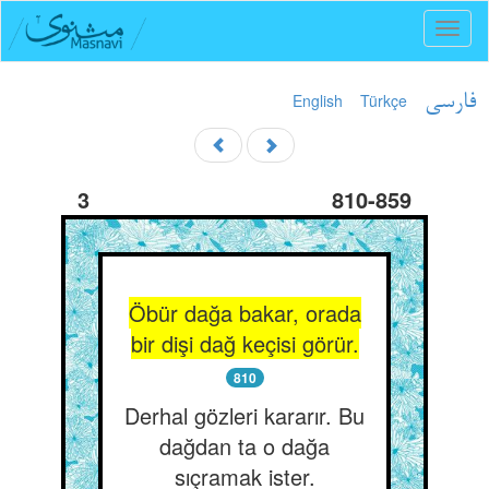
Toggl
naviga
English
Türkçe
فارسی
3
810-859
Öbür dağa bakar, orada
bir dişi dağ keçisi görür.
810
Derhal gözleri kararır. Bu
dağdan ta o dağa
sıçramak ister.