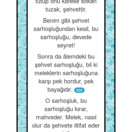
tutup onu kafese sokan
tuzak, şehvettir.
Benim gibi şehvet
sarhoşluğundan kesil, bu
sarhoşluğu, devede
seyret!
Sonra da âlemdeki bu
şehvet sarhoşluğu, bil ki
meleklerin sarhoşluğuna
karşı pek hordur, pek
bayağıdır.
820
O sarhoşluk, bu
sarhoşluğu kırar,
mahveder. Melek, nasıl
olur da şehvete iltifat eder