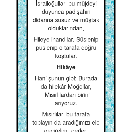
İsrailoğulları bu müjdeyi
duyunca padişahın
didarına susuz ve müştak
olduklarından,
Hileye inandılar. Süslenip
püslenip o tarafa doğru
koştular.
Hikâye
Hani şunun gibi: Burada
da hilekâr Moğollar,
“Mısırlılardan birini
arıyoruz.
Mısırlıları bu tarafa
toplayın da aradığımızı ele
geçirelim” derler.