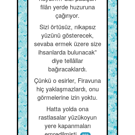
filân yerde huzuruna
çağırıyor.
Sizi örtüsüz, nikapsız
yüzünü gösterecek,
sevaba ermek üzere size
ihsanlarda bulunacak”
diye tellâllar
bağıracaklardı.
Çünkü o esirler, Firavuna
hiç yaklaşmazlardı, onu
görmelerine izin yoktu.
Hatta yolda ona
rastlasalar yüzükoyun
yere kapanmaları
emredilmişti.