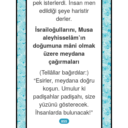
pek isterlerdi. İnsan men
edildiği şeye haristir
derler.
İsrailoğullarını, Musa
aleyhisselâm’ın
doğumuna mâni olmak
üzere meydana
çağırmaları
(Tellâllar bağırdılar:)
“Esirler, meydana doğru
koşun. Umulur ki
padişahlar padişahı, size
yüzünü gösterecek.
İhsanlarda bulunacak!”
855