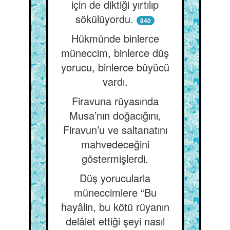
için de diktiği yırtılıp
sökülüyordu.
840
Hükmünde binlerce
müneccim, binlerce düş
yorucu, binlerce büyücü
vardı.
Firavuna rüyasında
Musa’nın doğacığını,
Firavun’u ve saltanatını
mahvedeceğini
göstermişlerdi.
Düş yorucularla
müneccimlere “Bu
hayâlin, bu kötü rüyanın
delâlet ettiği şeyi nasıl