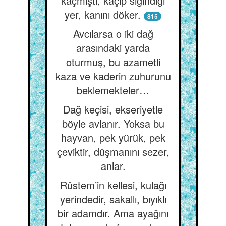
kaçmıştı, kaçıp sığındığı
yer, kanını döker.
815
Avcılarsa o iki dağ
arasındaki yarda
oturmuş, bu azametli
kaza ve kaderin zuhurunu
beklemekteler…
Dağ keçisi, ekseriyetle
böyle avlanır. Yoksa bu
hayvan, pek yürük, pek
çeviktir, düşmanını sezer,
anlar.
Rüstem’in kellesi, kulağı
yerindedir, sakallı, bıyıklı
bir adamdır. Ama ayağını