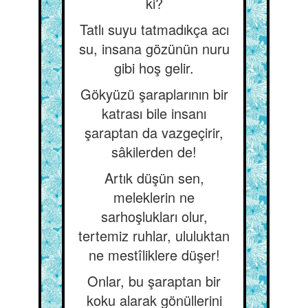
ki?
Tatlı suyu tatmadıkça acı
su, insana gözünün nuru
gibi hoş gelir.
Gökyüzü şaraplarının bir
katrası bile insanı
şaraptan da vazgeçirir,
sâkilerden de!
Artık düşün sen,
meleklerin ne
sarhoşlukları olur,
tertemiz ruhlar, ululuktan
ne mestîliklere düşer!
Onlar, bu şaraptan bir
koku alarak gönüllerini