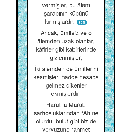
vermişler, bu âlem
şarabının küpünü
kırmışlardır.
825
Ancak, ümitsiz ve o
âlemden uzak olanlar,
kâfirler gibi kabirlerinde
gizlenmişler,
İki âlemden de ümitlerini
kesmişler, hadde hesaba
gelmez dikenler
ekmişlerdir!
Hârût la Mârût,
sarhoşluklarından “Ah ne
olurdu, bulut gibi biz de
yeryüzüne rahmet