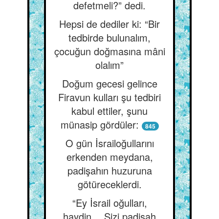
defetmeli?” dedi.
Hepsi de dediler ki: “Bir
tedbirde bulunalım,
çocuğun doğmasına mâni
olalım”
Doğum gecesi gelince
Firavun kulları şu tedbiri
kabul ettiler, şunu
münasip gördüler:
845
O gün İsrailoğullarını
erkenden meydana,
padişahın huzuruna
götüreceklerdi.
“Ey İsrail oğulları,
haydin… Sizi padişah