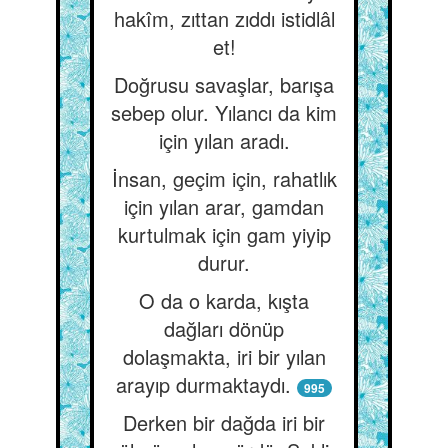
hakîm, zıttan zıddı istidlâl
et!
Doğrusu savaşlar, barışa
sebep olur. Yılancı da kim
için yılan aradı.
İnsan, geçim için, rahatlık
için yılan arar, gamdan
kurtulmak için gam yiyip
durur.
O da o karda, kışta
dağları dönüp
dolaşmakta, iri bir yılan
arayıp durmaktaydı.
995
Derken bir dağda iri bir