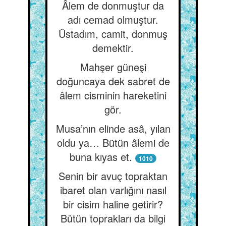
Âlem de donmuştur da
adı cemad olmuştur.
Üstadım, camit, donmuş
demektir.
Mahşer güneşi
doğuncaya dek sabret de
âlem cisminin hareketini
gör.
Musa’nın elinde asâ, yılan
oldu ya… Bütün âlemi de
buna kıyas et.
1010
Senin bir avuç topraktan
ibaret olan varlığını nasıl
bir cisim haline getirir?
Bütün toprakları da bilgi