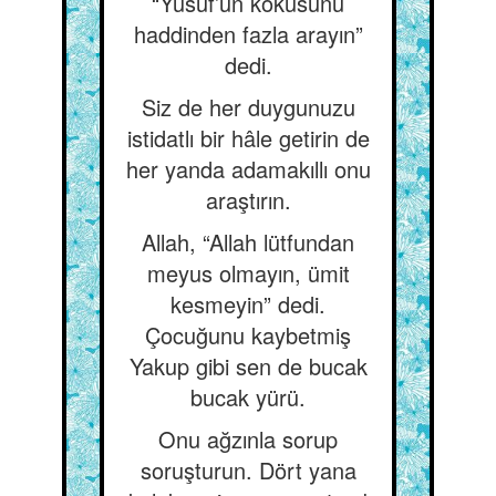
“Yusuf’un kokusunu
haddinden fazla arayın”
dedi.
Siz de her duygunuzu
istidatlı bir hâle getirin de
her yanda adamakıllı onu
araştırın.
Allah, “Allah lütfundan
meyus olmayın, ümit
kesmeyin” dedi.
Çocuğunu kaybetmiş
Yakup gibi sen de bucak
bucak yürü.
Onu ağzınla sorup
soruşturun. Dört yana