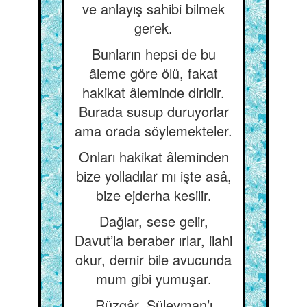
ve anlayış sahibi bilmek
gerek.
Bunların hepsi de bu
âleme göre ölü, fakat
hakikat âleminde diridir.
Burada susup duruyorlar
ama orada söylemekteler.
Onları hakikat âleminden
bize yolladılar mı işte asâ,
bize ejderha kesilir.
Dağlar, sese gelir,
Davut’la beraber ırlar, ilahi
okur, demir bile avucunda
mum gibi yumuşar.
Rüzgâr, Süleyman’ı