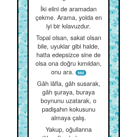
İki elini de aramadan
çekme. Arama, yolda en
iyi bir kılavuzdur.
Topal olsan, sakat olsan
bile, uyuklar gibi halde,
hatta edepsizce sine de
olsa ona doğru kımıldan,
onu ara.
980
Gâh lâfla, gâh susarak,
gâh şuraya, buraya
boynunu uzatarak, o
padişahın kokusunu
almaya çalış.
Yakup, oğullarına