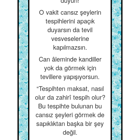
duyun!
O vakit cansız şeylerin
tespihlerini apaçık
duyarsın da tevil
vesveselerine
kapılmazsın.
Can âleminde kandiller
yok da görmek için
tevillere yapışıyorsun.
“Tespihten maksat, nasıl
olur da zahirî tespih olur?
Bu tespihte bulunan bu
cansız şeyleri görmek de
sapıklıktan başka bir şey
değil.