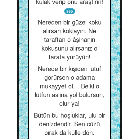
kulak verip onu araştırın!
985
Nereden bir güzel koku
alırsan koklayın. Ne
taraftan o âşinanın
kokusunu alırsanız o
tarafa yürüyün!
Nerede bir kişiden lütuf
görürsen o adama
mukayyet ol… Belki o
lütfun aslına yol bulursun,
olur ya!
Bütün bu hoşluklar, ulu bir
denizdendir. Sen cüzü
bırak da külle dön.