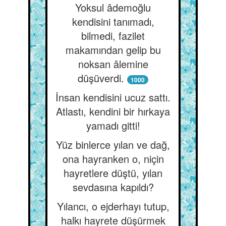
Yoksul âdemoğlu
kendisini tanımadı,
bilmedi, fazilet
makamından gelip bu
noksan âlemine
düşüverdi.
1000
İnsan kendisini ucuz sattı.
Atlastı, kendini bir hırkaya
yamadı gitti!
Yüz binlerce yılan ve dağ,
ona hayranken o, niçin
hayretlere düştü, yılan
sevdasına kapıldı?
Yılancı, o ejderhayı tutup,
halkı hayrete düşürmek