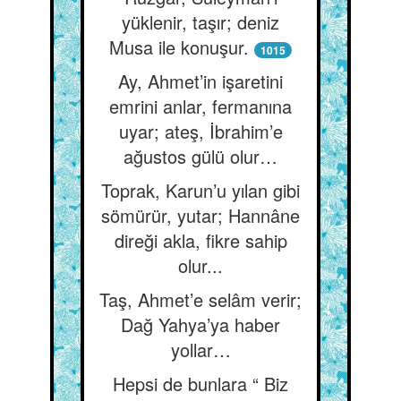
yüklenir, taşır; deniz
Musa ile konuşur.
1015
Ay, Ahmet’in işaretini
emrini anlar, fermanına
uyar; ateş, İbrahim’e
ağustos gülü olur…
Toprak, Karun’u yılan gibi
sömürür, yutar; Hannâne
direği akla, fikre sahip
olur...
Taş, Ahmet’e selâm verir;
Dağ Yahya’ya haber
yollar…
Hepsi de bunlara “ Biz