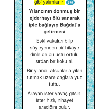
gibi yalımlanır!
975
Yılancının donmuş bir
ejderhayı ölü sanarak
iple bağlayıp Bağdat’a
getirmesi
Eski vakaları bilip
söyleyenden bir hikâye
dinle de bu üstü örtülü
sırdan bir koku al.
Bir yılancı, afsunlarla yılan
tutmak üzere dağlara yüz
tuttu.
Arayan ister yavaş gitsin,
ister hızlı, nihayet
aradığını bulur.