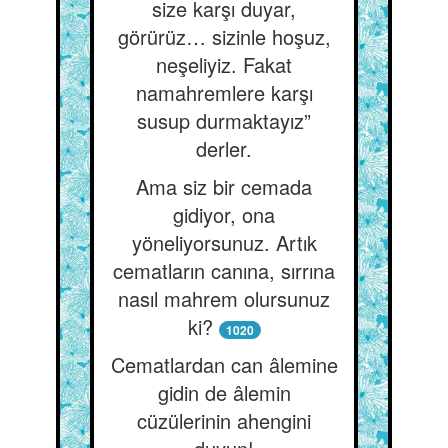
size karşı duyar,
görürüz… sizinle hoşuz,
neşeliyiz. Fakat
namahremlere karşı
susup durmaktayız”
derler.
Ama siz bir cemada
gidiyor, ona
yöneliyorsunuz. Artık
cematların canına, sırrına
nasıl mahrem olursunuz
ki?
1020
Cematlardan can âlemine
gidin de âlemin
cüzülerinin ahengini