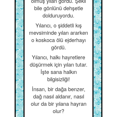
ölmüş yılan gördü. Şekli
bile gönlünü dehşetle
dolduruyordu.
Yılancı, o şiddetli kış
mevsiminde yılan ararken
o koskoca ölü ejderhayı
gördü.
Yılancı, halkı hayretlere
düşürmek için yılan tutar.
İşte sana halkın
bilgisizliği!
İnsan, bir dağa benzer,
dağ nasıl aldanır, nasıl
olur da bir yılana hayran
olur?