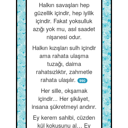
Halkın savaşları hep
güzellik içindir, hep iyilik
içindir. Fakat yoksulluk
azığı yok mu, asıl saadet
nişanesi odur.
Halkın kızışları sulh içindir
ama rahata ulaşma
tuzağı, daima
rahatsızlıktır, zahmetle
rahata ulaşılır.
990
Her sille, okşamak
içindir... Her şikâyet,
insana şükretmeyi andırır.
Ey kerem sahibi, cüzden
kül kokusunu al… Ey