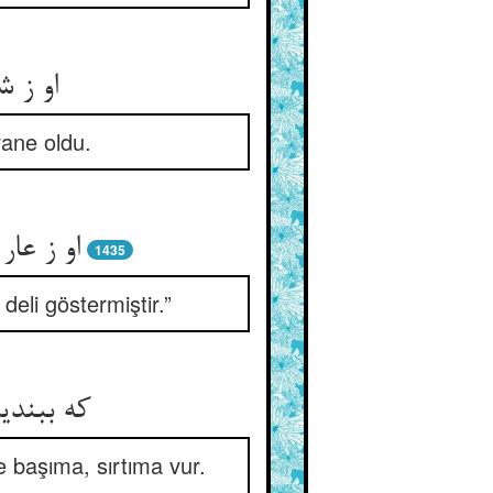
او ز ش
vane oldu.
او ز عا
1435
eli göstermiştir.”
که ببندی
 başıma, sırtıma vur.