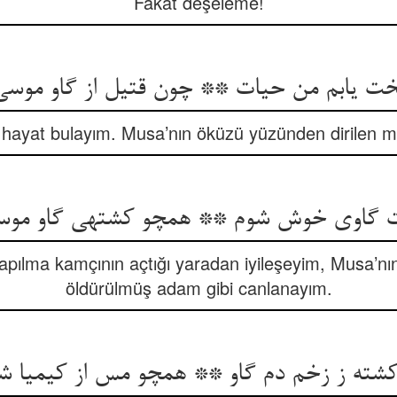
Fakat deşeleme!
لخت یابم من حیات ** چون قتیل از گاو موسی 
ayat bulayım. Musa’nın öküzü yüzünden dirilen mak
ت گاوی خوش شوم ** همچو کشته‏ی گاو مو
ılma kamçının açtığı yaradan iyileşeyim, Musa’nın 
öldürülmüş adam gibi canlanayım.
کشته ز زخم دم گاو ** همچو مس از کیمیا شد