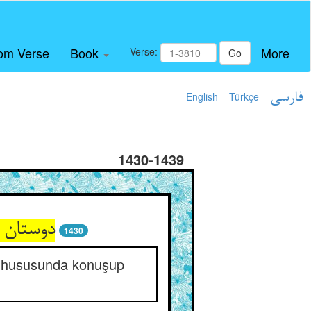
om Verse
Book
More
Verse:
Go
English
Türkçe
فارسی
1430-1439
دوستان د
1430
al hususunda konuşup