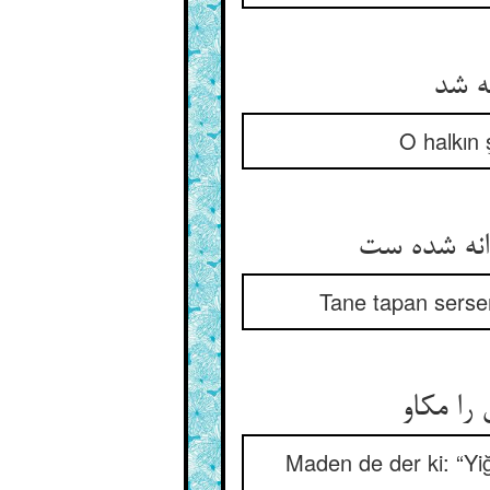
نه شد
O halkın 
نه شده ست‏
Tane tapan sersem
را مکاو
Maden de der ki: “Yi