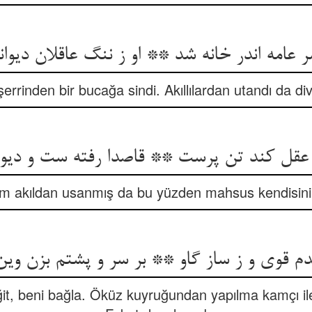
ر عامه اندر خانه شد ** او ز ننگ عاقلان دیوا
şerrinden bir bucağa sindi. Akıllılardan utandı da di
ر عقل کند تن پرست ** قاصدا رفته ست و دیوا
 akıldan usanmış da bu yüzden mahsus kendisini d
دم قوی و ز ساز گاو ** بر سر و پشتم بزن وین 
ğit, beni bağla. Öküz kuyruğundan yapılma kamçı ile