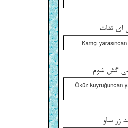
ای ثقات‏
Kamçı yarasından h
سی گش شوم‏
Öküz kuyruğundan yap
 زر ساو