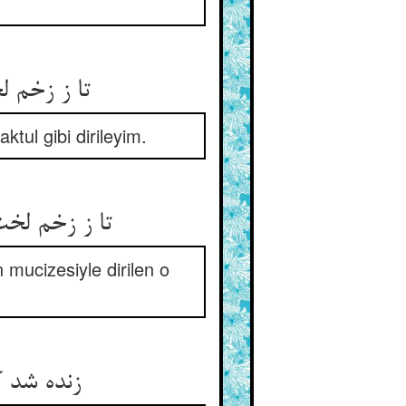
تا ز زخم 
tul gibi dirileyim.
تا ز زخم لخ
mucizesiyle dirilen o
زنده شد 