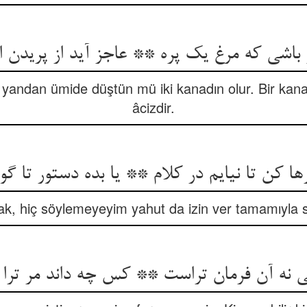
ر باشی که مرغ یک پره ** عاجز آید از پریدن ا
 yandan ümide düştün mü iki kanadın olur. Bir kana
âcizdir.
رها کن تا نیایم در کلام ** یا بده دستور تا گوی
rak, hiç söylemeyeyim yahut da izin ver tamamıyla 
هی نه آن فرمان تراست ** کس چه داند مر ترا