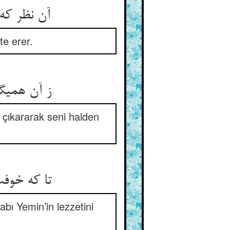
آن نظر که
te erer.
ز آن همی‏گ
 çıkararak seni halden
تا که خوفت
bı Yemin’in lezzetini