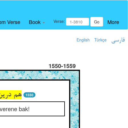
om Verse
Book
More
Verse:
Go
English
Türkçe
فارسی
1550-1559
هم درین
1550
verene bak!