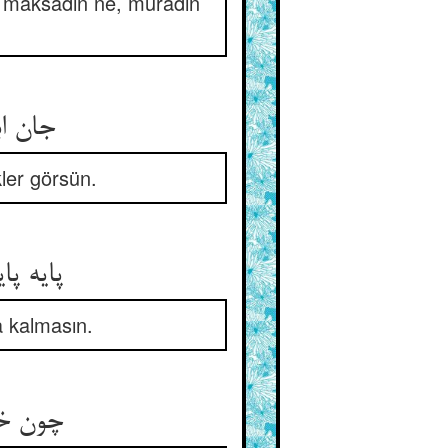
ki maksadın ne, muradın
جان اب
kler görsün.
پایه پا
a kalmasın.
چون خل