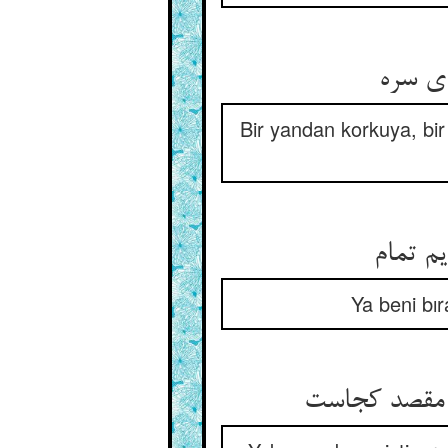
ی سره‏
Bir yandan korkuya, bir
م تمام‏
Ya beni bı
 مقصد کجاست‏