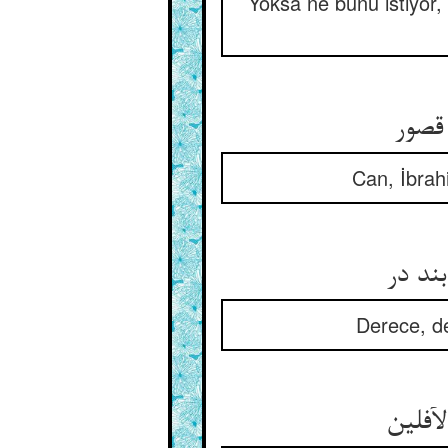
Yoksa ne bunu istiyor,
 قصور
Can, İbrahi
بند در
Derece, de
فلین‏