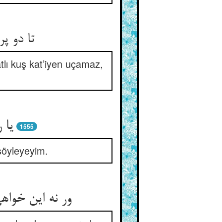
تا دو پ
tlı kuş kat’iyen uçamaz,
یا 
1555
söyleyeyim.
ور نه این خوا