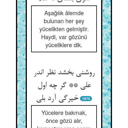
Aşağılık âlemde
bulunan her şey
yücelikten gelmiştir.
Haydi, var gözünü
yüceliklere dik.
روشنی بخشد نظر اندر
علی ** گر چه اول
خیرگی آرد بلی‏
1975
Yücelere bakmak,
önce gözü alır,