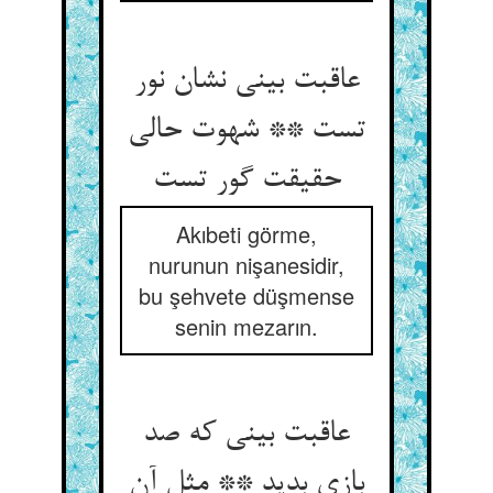
عاقبت بینی نشان نور
تست ** شهوت حالی
حقیقت گور تست‏
Akıbeti görme,
nurunun nişanesidir,
bu şehvete düşmense
senin mezarın.
عاقبت بینی که صد
بازی بدید ** مثل آن