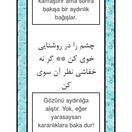
kamaştırır ama sonra
bakışa bir aydınlık
bağışlar.
چشم را در روشنایی
خوی کن ** گر نه
خفاشی نظر آن سوی
کن‏
Gözünü aydınlığa
alıştır. Yok, eğer
yarasaysan
karanlıklara baka dur!