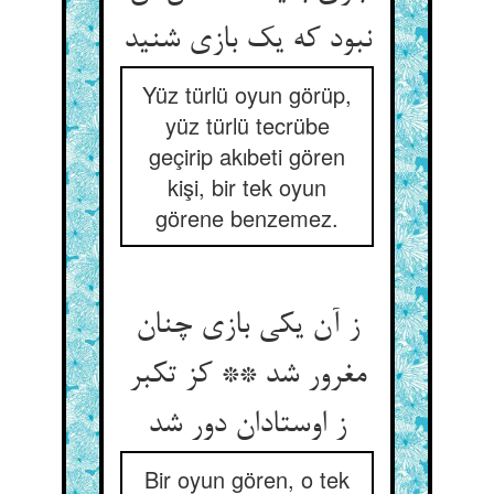
نبود که یک بازی شنید
Yüz türlü oyun görüp,
yüz türlü tecrübe
geçirip akıbeti gören
kişi, bir tek oyun
görene benzemez.
ز آن یکی بازی چنان
مغرور شد ** کز تکبر
ز اوستادان دور شد
Bir oyun gören, o tek