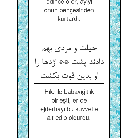
edince o er, ayıyı
onun pençesinden
kurtardı.
حیلت و مردی بهم
دادند پشت ** اژدها را
او بدین قوت بکشت‏
Hile ile babayiğitlik
birleşti, er de
ejderhayı bu kuvvetle
alt edip öldürdü.