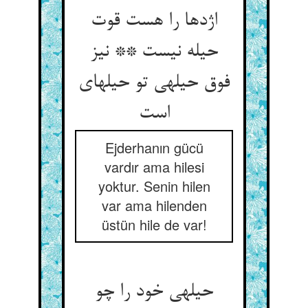
اژدها را هست قوت
حیله نیست ** نیز
فوق حیله‏ی تو حیله‏ای
است‏
Ejderhanın gücü
vardır ama hilesi
yoktur. Senin hilen
var ama hilenden
üstün hile de var!
حیله‏ی خود را چو