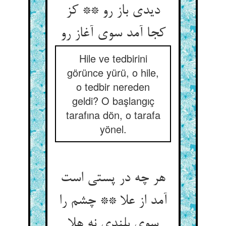
دیدی باز رو ** کز
کجا آمد سوی آغاز رو
Hile ve tedbirini
görünce yürü, o hile,
o tedbir nereden
geldi? O başlangıç
tarafına dön, o tarafa
yönel.
هر چه در پستی است
آمد از علا ** چشم را
سوی بلندی نه هلا