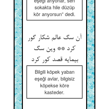
eşeği arıyorlar, sen
sokakta hile düzüp
kör arıyorsun” dedi.
آن سگ عالم شکار گور
کرد ** وین سگ
بی‏مایه قصد کور کرد
Bilgili köpek yaban
eşeği avlar, bilgisiz
köpekse köre
kasteder.