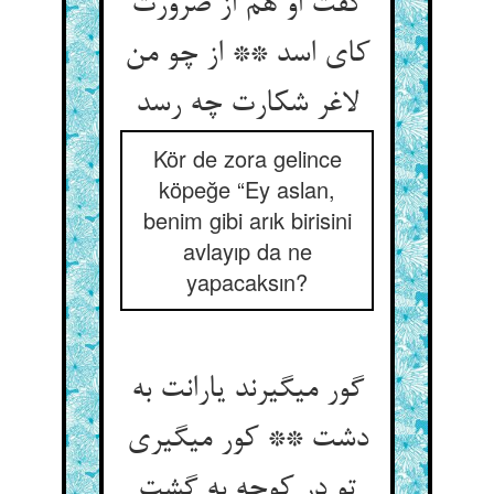
گفت او هم از ضرورت
کای اسد ** از چو من
لاغر شکارت چه رسد
Kör de zora gelince
köpeğe “Ey aslan,
benim gibi arık birisini
avlayıp da ne
yapacaksın?
گور می‏گیرند یارانت به
دشت ** کور می‏گیری
تو در کوچه به گشت‏