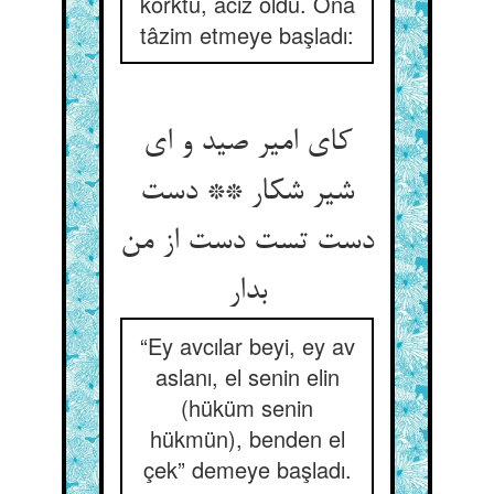
korktu, âciz oldu. Ona
tâzim etmeye başladı:
کای امیر صید و ای
شیر شکار ** دست
دست تست دست از من
بدار
“Ey avcılar beyi, ey av
aslanı, el senin elin
(hüküm senin
hükmün), benden el
çek” demeye başladı.