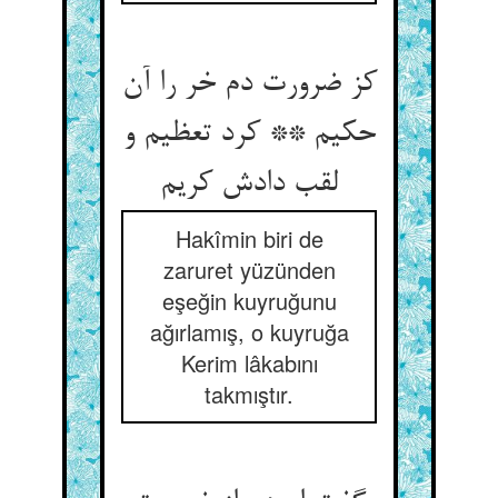
کز ضرورت دم خر را آن
حکیم ** کرد تعظیم و
لقب دادش کریم‏
Hakîmin biri de
zaruret yüzünden
eşeğin kuyruğunu
ağırlamış, o kuyruğa
Kerim lâkabını
takmıştır.