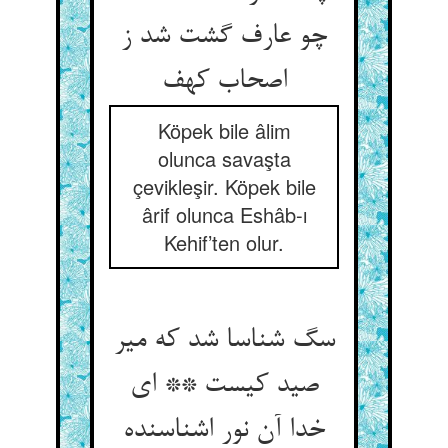
چو عارف گشت شد ز
اصحاب کهف‏
Köpek bile âlim
olunca savaşta
çevikleşir. Köpek bile
ârif olunca Eshâb-ı
Kehif’ten olur.
سگ شناسا شد که میر
صید کیست ** ای
خدا آن نور اشناسنده