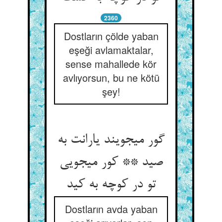
2360
Dostların çölde yaban
eşeği avlamaktalar,
sense mahallede kör
avlıyorsun, bu ne kötü
şey!
گور می‏جویند یارانت به
صید ** کور می‏جویی
تو در کوچه به کید
Dostların avda yaban