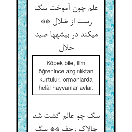
علم چون آموخت سگ
رست از ضلال **
می‏کند در بیشه‏ها صید
حلال‏
Köpek bile, ilim
öğrenince azgınlıktan
kurtulur, ormanlarda
helâl hayvanlar avlar.
سگ چو عالم گشت شد
چالاک زحف ** سگ