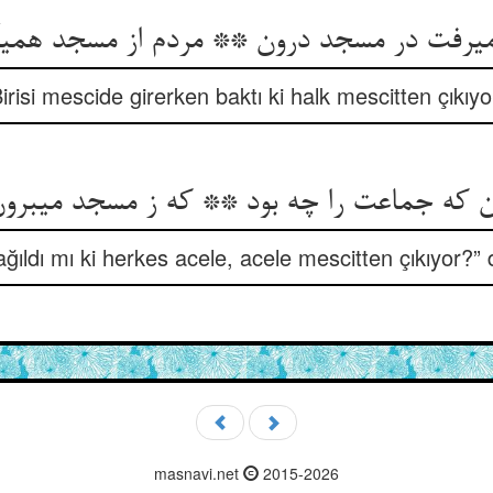
ی‏رفت در مسجد درون ** مردم از مسجد همی‏آم
irisi mescide girerken baktı ki halk mescitten çıkıyo
که جماعت را چه بود ** که ز مسجد می‏برون
ıldı mı ki herkes acele, acele mescitten çıkıyor?” 
masnavi.net
2015-2026