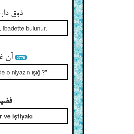
ذوق دار
 ibadette bulunur.
آن غب
2770
 o niyazın ışığı?”
فضیل
 ve iştiyakı