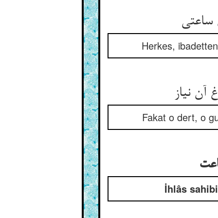
ساعتی‏
Herkes, ibadetten
 آن نیاز
Fakat o dert, o g
عت‏
İhlâs sahib