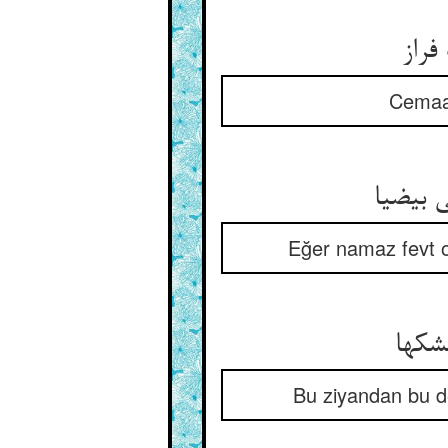
فراز
Cemaat
بی‏ضیا
Eğer namaz fevt ol
شکها
Bu ziyandan bu de