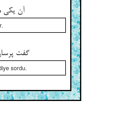
آن یکی م
r.
گفت پرسان 
diye sordu.