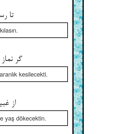
تا رس
ılasın.
گر نماز
ranlık kesilecekti.
از غب
le yaş dökecektin.