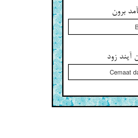
د برون‏
B
 آیند زود
Cemaat dağ