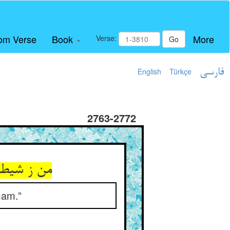
om Verse
Book
More
Verse:
Go
English
Türkçe
فارسی
2763-2772
من ز شیطان
mam.”