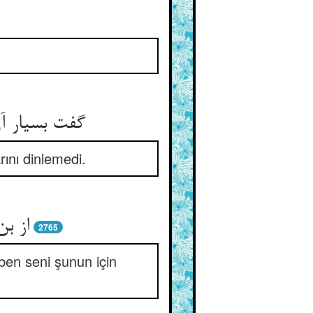
گفت بسیار آن
rını dinlemedi.
از ب
2765
ben seni şunun için