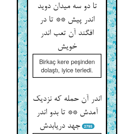
تا دو سه میدان دوید
اندر پیش ** تا در
افگند آن تعب اندر
خویش‏
Birkaç kere peşinden
dolaştı, iyice terledi.
اندر آن حمله که نزدیک
آمدش ** تا بدو اندر
جهد دریابدش‏
2795