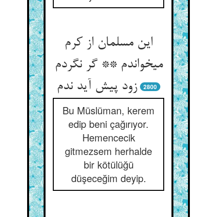
این مسلمان از کرم
می‏خواندم ** گر نگردم
زود پیش آید ندم‏
2800
Bu Müslüman, kerem
edip beni çağırıyor.
Hemencecik
gitmezsem herhalde
bir kötülüğü
düşeceğim deyip.