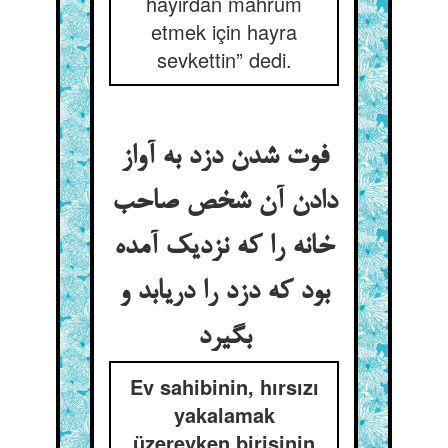
hayırdan mahrum
etmek için hayra
sevkettin” dedi.
فوت شدن دزد به آواز
دادن آن شخص صاحب
خانه را که نزدیک آمده
بود که دزد را دریابد و
بگیرد
Ev sahibinin, hırsızı
yakalamak
üzereyken birisinin