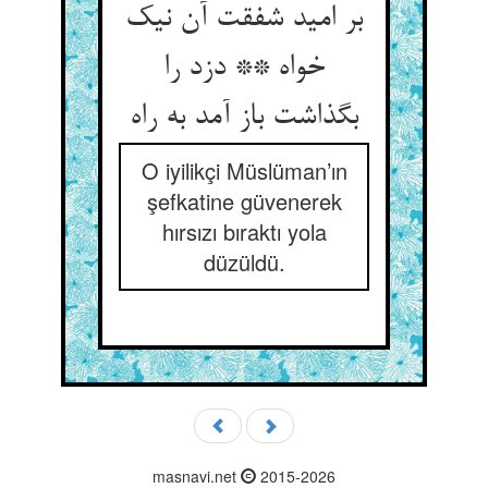
بر امید شفقت آن نیک
خواه ** دزد را
بگذاشت باز آمد به راه‏
O iyilikçi Müslüman’ın
şefkatine güvenerek
hırsızı bıraktı yola
düzüldü.
masnavi.net
2015-2026