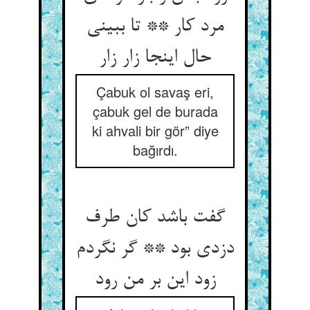
مرد کار ** تا ببینی
حال اینجا زار زار
Çabuk ol savaş eri,
çabuk gel de burada
ki ahvali bir gör” diye
bağırdı.
گفت باشد کان طرف
دزدی بود ** گر نگردم
زود این بر من رود