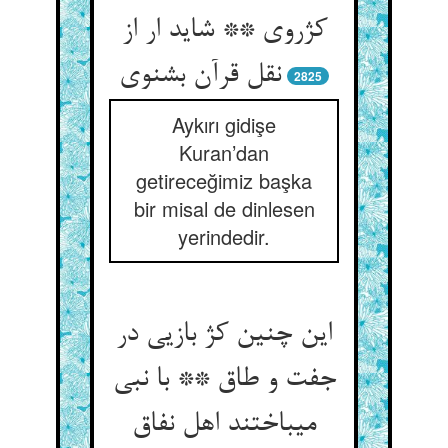
کژروی ** شاید ار از
نقل قرآن بشنوی‏
2825
Aykırı gidişe
Kuran’dan
getireceğimiz başka
bir misal de dinlesen
yerindedir.
این چنین کژ بازیی در
جفت و طاق ** با نبی
می‏باختند اهل نفاق‏