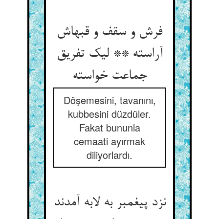
فرش و سقف و قبه‏اش
آراسته ** لیک تفریق
جماعت خواسته‏
Döşemesini, tavanını,
kubbesini düzdüler.
Fakat bununla
cemaati ayırmak
diliyorlardı.
نزد پیغمبر به لابه آمدند