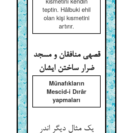
kısmetini kendin
teptin. Hâlbuki ehil
olan kişi kısmetini
artırır.
قصه‏ی منافقان و مسجد
ضرار ساختن ایشان‏
Münafıkların
Mescid-i Dırâr
yapmaları
یک مثال دیگر اندر