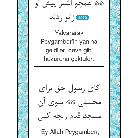
** همچو اشتر پیش او
زانو زدند
2830
Yalvararak
Peygamber’in yanına
geldiler, deve gibi
huzuruna çöktüler.
کای رسول حق برای
محسنی ** سوی آن
مسجد قدم رنجه کنی‏
“Ey Allah Peygamberi,