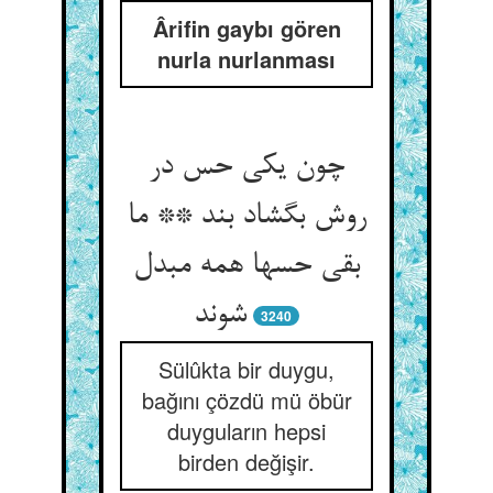
Ârifin gaybı gören
nurla nurlanması
چون یکی حس در
روش بگشاد بند ** ما
بقی حسها همه مبدل
شوند
3240
Sülûkta bir duygu,
bağını çözdü mü öbür
duyguların hepsi
birden değişir.