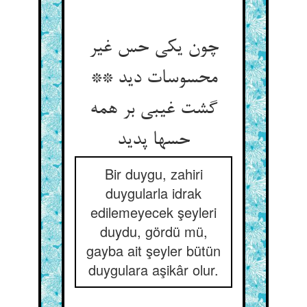
چون یکی حس غیر
محسوسات دید **
گشت غیبی بر همه
حسها پدید
Bir duygu, zahiri
duygularla idrak
edilemeyecek şeyleri
duydu, gördü mü,
gayba ait şeyler bütün
duygulara aşikâr olur.