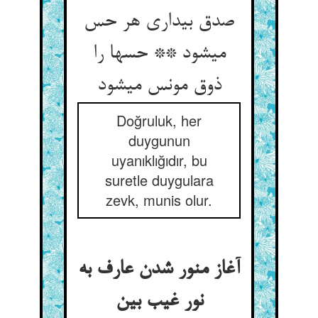
صدق بیداری هر حس
می‏شود ** حسها را
ذوق مونس می‏شود
Doğruluk, her
duygunun
uyanıklığıdır, bu
suretle duygulara
zevk, munis olur.
آغاز منور شدن عارف به
نور غیب بین‏