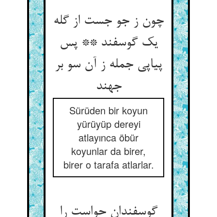
چون ز جو جست از گله
یک گوسفند ** پس
پیاپی جمله ز آن سو بر
جهند
Sürüden bir koyun
yürüyüp dereyi
atlayınca öbür
koyunlar da birer,
birer o tarafa atlarlar.
گوسفندان حواست را