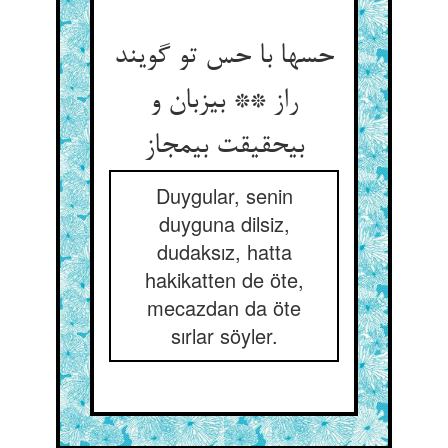
حسها با حس تو گویند
راز ** بی‏زبان و
بی‏حقیقت بی‏مجاز
Duygular, senin
duyguna dilsiz,
dudaksız, hatta
hakikatten de öte,
mecazdan da öte
sırlar söyler.