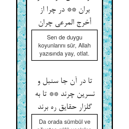
بران ** در چرا از
أخرج المرعی‏ چران‏
Sen de duygu
koyunlarını sür, Allah
yazısında yay, otlat.
تا در آن جا سنبل و
نسرین چرند ** تا به
گلزار حقایق ره برند
Da orada sümbül ve