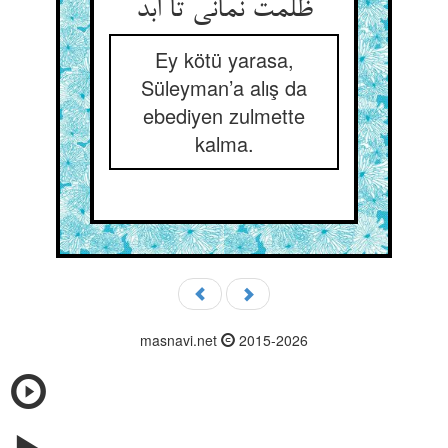
ظلمت نمانی تا ابد
Ey kötü yarasa,
Süleyman’a alış da
ebediyen zulmette
kalma.
masnavi.net
2015-2026