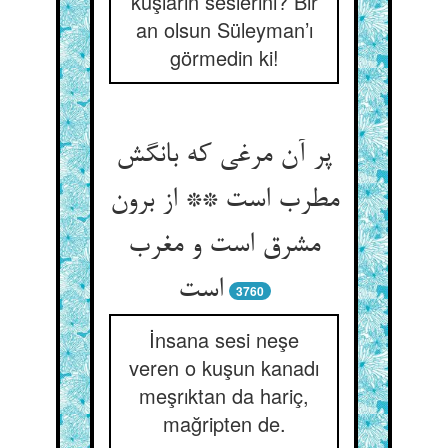
kuşların seslerini? Bir
an olsun Süleyman’ı
görmedin ki!
پر آن مرغی که بانگش
مطرب است ** از برون
مشرق است و مغرب
است‏
3760
İnsana sesi neşe
veren o kuşun kanadı
meşrıktan da hariç,
mağripten de.