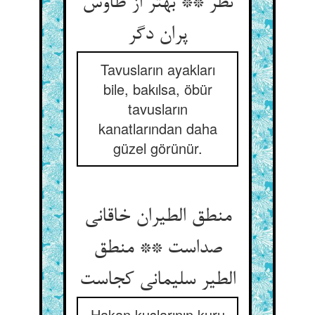
نظر ** بهتر از طاوس
پران دگر
Tavusların ayakları
bile, bakılsa, öbür
tavusların
kanatlarından daha
güzel görünür.
منطق الطیران خاقانی
صداست ** منطق
الطیر سلیمانی کجاست‏
Hakan kuşlarının kuru