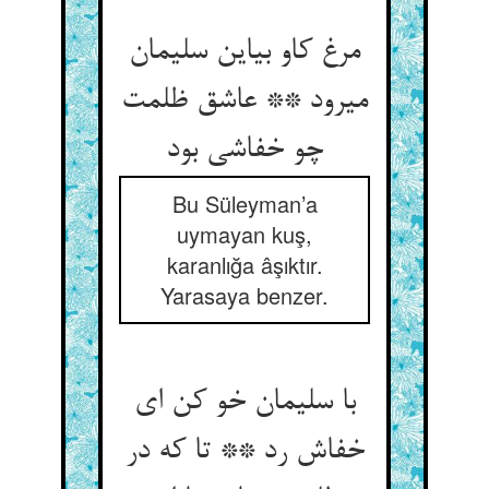
مرغ کاو بی‏این سلیمان
می‏رود ** عاشق ظلمت
چو خفاشی بود
Bu Süleyman’a
uymayan kuş,
karanlığa âşıktır.
Yarasaya benzer.
با سلیمان خو کن ای
خفاش رد ** تا که در