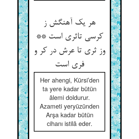
هر یک آهنگش ز
کرسی تاثری است **
وز ثری تا عرش در کر و
فری است‏
Her ahengi, Kürsi’den
ta yere kadar bütün
âlemi doldurur.
Azameti yeryüzünden
Arşa kadar bütün
cihanı istilâ eder.