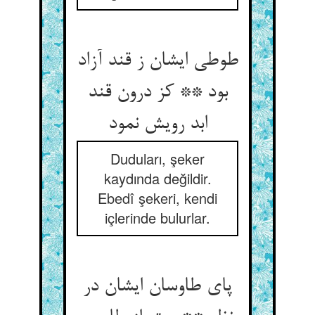
طوطی ایشان ز قند آزاد
بود ** کز درون قند
ابد رویش نمود
Duduları, şeker
kaydında değildir.
Ebedî şekeri, kendi
içlerinde bulurlar.
پای طاوسان ایشان در