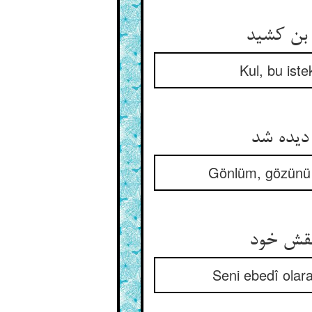
 بن کشید
Kul, bu ist
 دیده شد
Gönlüm, gözünü g
 نقش خود
Seni ebedî olar