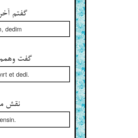
گفتم آخر
m, dedim
گفت وهمم 
ırt et dedi.
نقش من
ensin.