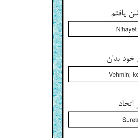
 یافتم‏
Nihayet
ود بدان‏
Vehmin; ken
 اتحاد
Suret