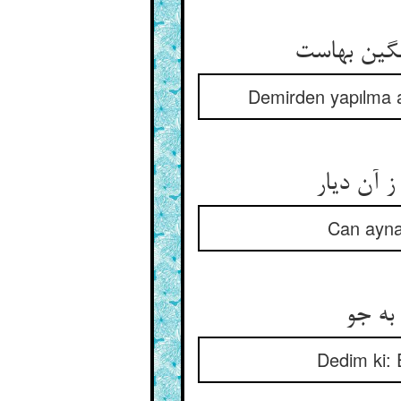
گین بهاست‏
Demirden yapılma ay
 آن دیار
Can aynas
 به جو
Dedim ki: 