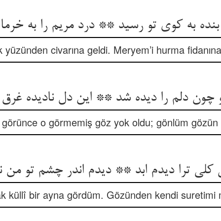
نده به کوی تو رسید ** درد مریم را به خرما
ek yüzünden civarına geldi. Meryem’i hurma fidanına 
 چون دلم را دیده شد ** این دل نادیده غرق
örünce o görmemiş göz yok oldu; gönlüm gözün ta
ی کلی ترا دیدم ابد ** دیدم اندر چشم تو من
ak küllî bir ayna gördüm. Gözünden kendi suretimi