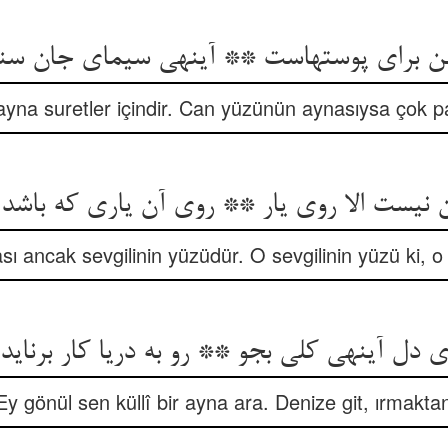
هن برای پوستهاست ** آینه‏ی سیمای جان سن
na suretler içindir. Can yüzünün aynasıysa çok pah
ن نیست الا روی یار ** روی آن یاری که باشد ز
ı ancak sevgilinin yüzüdür. O sevgilinin yüzü ki, o
 دل آینه‏ی کلی بجو ** رو به دریا کار برناید
Ey gönül sen küllî bir ayna ara. Denize git, ırmaktan