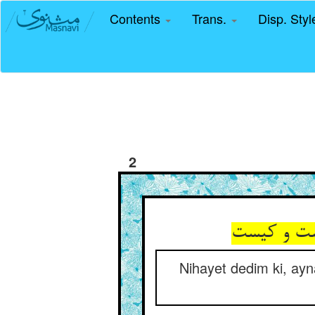
Contents
Trans.
Disp. Sty
2
ست و کیست‏
Nihayet dedim ki, ayna