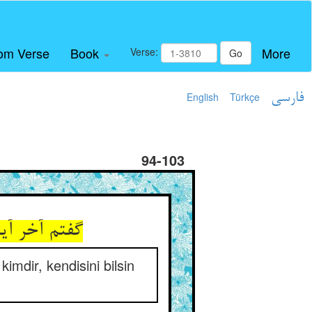
om Verse
Book
More
Verse:
Go
English
Türkçe
فارسی
94-103
گفتم آخر آی
imdir, kendisini bilsin