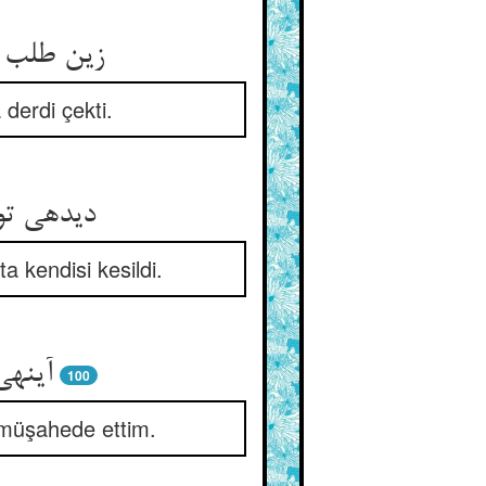
زین طلب ب
derdi çekti.
دیده‏ی تو
 kendisi kesildi.
آینه‏
100
 müşahede ettim.