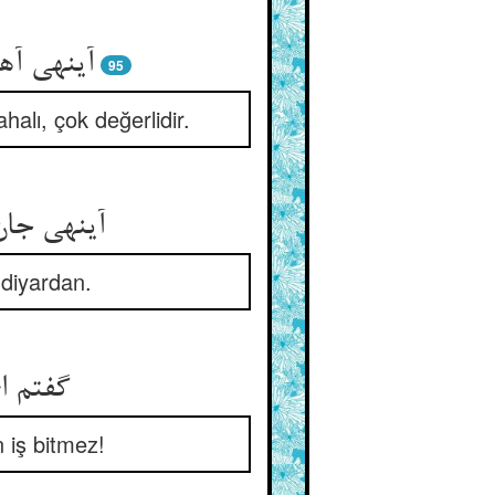
آینه‏ی آ
95
alı, çok değerlidir.
آینه‏ی جا
 diyardan.
گفتم ای
 iş bitmez!