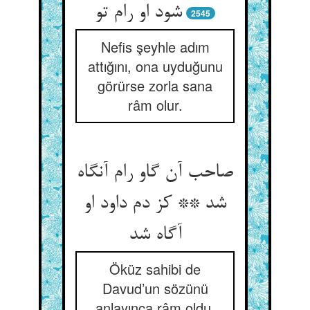
شود او رام تو
2545
Nefis şeyhle adım
attığını, ona uyduğunu
görürse zorla sana
râm olur.
صاحب آن گاو رام آنگاه
شد ** کز دم داود او
آگاه شد
Öküz sahibi de
Davud’un sözünü
anlayınca râm oldu.