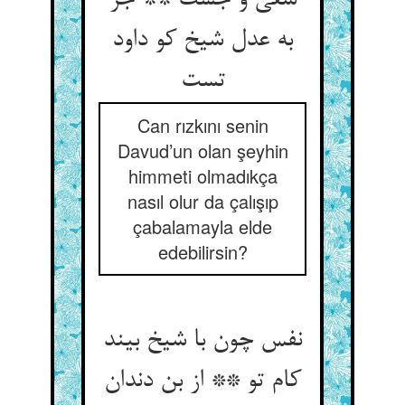
سعی و جست ** جز
به عدل شیخ کو داود
تست
Can rızkını senin
Davud’un olan şeyhin
himmeti olmadıkça
nasıl olur da çalışıp
çabalamayla elde
edebilirsin?
نفس چون با شیخ بیند
کام تو ** از بن دندان