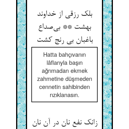
بلک رزقی از خداوند
بهشت ** بی‌صداع
باغبان بی رنج کشت
Hatta bahçıvanın
lâflarıyla başın
ağrımadan ekmek
zahmetine düşmeden
cennetin sahibinden
rızıklanasın.
زانک نفع نان در آن نان