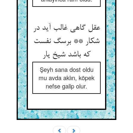
عقل گاهی غالب آید در
شکار ** برسگ نفست
که باشد شیخ یار
Şeyh sana dost oldu
mu avda aklın, köpek
nefse galip olur.