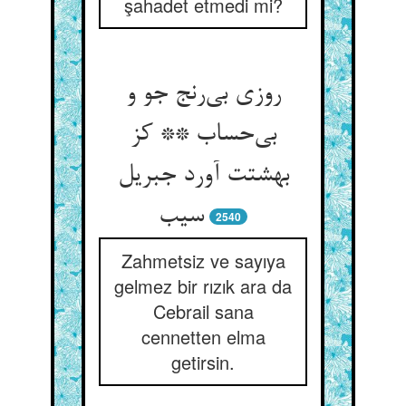
şahadet etmedi mi?
روزی بی‌رنج جو و
بی‌حساب ** کز
بهشتت آورد جبریل
سیب
2540
Zahmetsiz ve sayıya
gelmez bir rızık ara da
Cebrail sana
cennetten elma
getirsin.