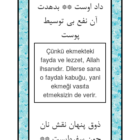
داد اوست ** بدهدت
آن نفع بی توسیط
پوست
Çünkü ekmekteki
fayda ve lezzet, Allah
ihsanıdır. Dilerse sana
o faydalı kabuğu, yani
ekmeği vasıta
etmeksizin de verir.
ذوق پنهان نقش نان
چون سفره‌ایست **