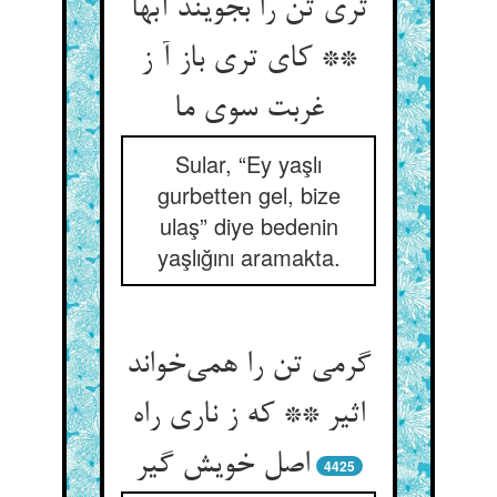
تری تن را بجویند آبها
** کای تری باز آ ز
غربت سوی ما
Sular, “Ey yaşlı
gurbetten gel, bize
ulaş” diye bedenin
yaşlığını aramakta.
گرمی تن را همی‌خواند
اثیر ** که ز ناری راه
اصل خویش گیر
4425