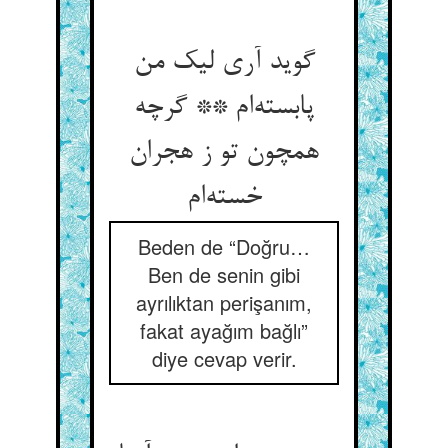
گوید آری لیک من
پابسته‌ام ** گرچه
همچون تو ز هجران
خسته‌ام
Beden de “Doğru…
Ben de senin gibi
ayrılıktan perişanım,
fakat ayağım bağlı”
diye cevap verir.