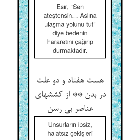
Esir, “Sen
ateştensin… Aslına
ulaşma yolunu tut”
diye bedenin
hararetini çağırıp
durmaktadır.
هست هفتاد و دو علت
در بدن ** از کششهای
عناصر بی رسن
Unsurların ipsiz,
halatsız çekişleri