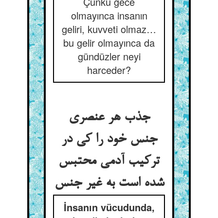
Çünkü gece
olmayınca insanın
geliri, kuvveti olmaz…
bu gelir olmayınca da
gündüzler neyi
harceder?
جذب هر عنصری
جنس خود را کی در
ترکیب آدمی محتبس
شده است به غیر جنس
İnsanın vücudunda,