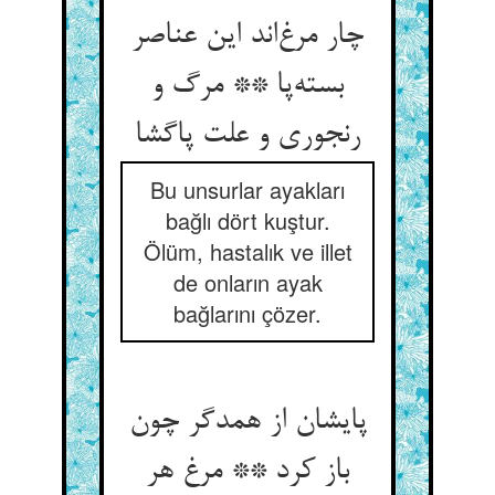
چار مرغ‌اند این عناصر
بسته‌پا ** مرگ و
رنجوری و علت پاگشا
Bu unsurlar ayakları
bağlı dört kuştur.
Ölüm, hastalık ve illet
de onların ayak
bağlarını çözer.
پایشان از همدگر چون
باز کرد ** مرغ هر