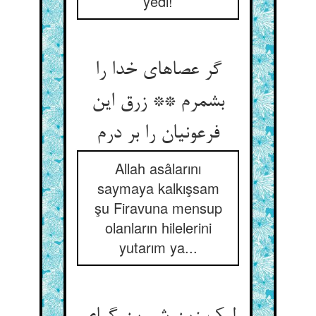
yedi!
گر عصاهای خدا را
بشمرم ** زرق این
فرعونیان را بر درم
Allah asâlarını
saymaya kalkışsam
şu Firavuna mensup
olanların hilelerini
yutarım ya...