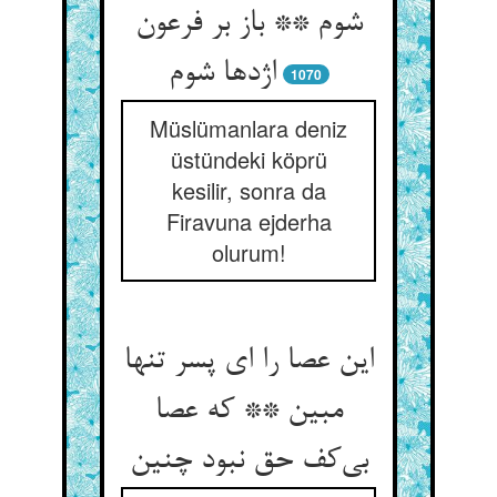
شوم ** باز بر فرعون
اژدها شوم
1070
Müslümanlara deniz
üstündeki köprü
kesilir, sonra da
Firavuna ejderha
olurum!
این عصا را ای پسر تنها
مبین ** که عصا
بی‌کف حق نبود چنین