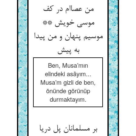
من عصاام در کف
موسی خویش **
موسیم پنهان و من پیدا
به پیش
Ben, Musa’mın
elindeki asâyım...
Musa’m gizli de ben,
önünde görünüp
durmaktayım.
بر مسلمانان پل دریا