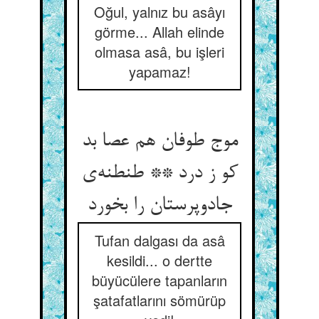
Oğul, yalnız bu asâyı
görme... Allah elinde
olmasa asâ, bu işleri
yapamaz!
موج طوفان هم عصا بد
کو ز درد ** طنطنه‌ی
جادوپرستان را بخورد
Tufan dalgası da asâ
kesildi... o dertte
büyücülere tapanların
şatafatlarını sömürüp