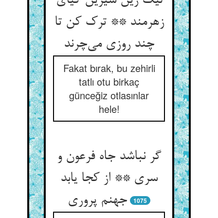
لیک زین شیرین گیای
زهرمند ** ترک کن تا
چند روزی می‌چرند
Fakat bırak, bu zehirli
tatlı otu birkaç
günceğiz otlasınlar
hele!
گر نباشد جاه فرعون و
سری ** از کجا یابد
جهنم پروری
1075