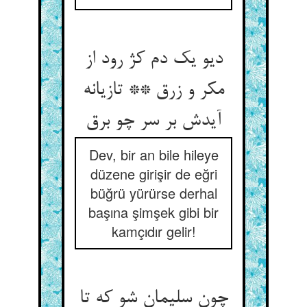
دیو یک دم کژ رود از
مکر و زرق ** تازیانه
آیدش بر سر چو برق
Dev, bir an bile hileye
düzene girişir de eğri
büğrü yürürse derhal
başına şimşek gibi bir
kamçıdır gelir!
چون سلیمان شو که تا