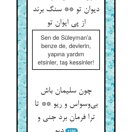
دیوان تو ** سنگ برند
از پی ایوان تو
Sen de Süleyman’a
benze de, devlerin,
yapına yardım
etsinler, taş kessinler!
چون سلیمان باش
بی‌وسواس و ریو ** تا
ترا فرمان برد جنی و
دیو
1150