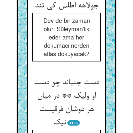
جولاهه اطلس کی تند
Dev de bir zaman
olur, Süleyman’lık
eder ama her
dokumacı nerden
atlas dokuyacak?
دست جنباند چو دست
او ولیک ** در میان
هر دوشان فرقیست
نیک
1155