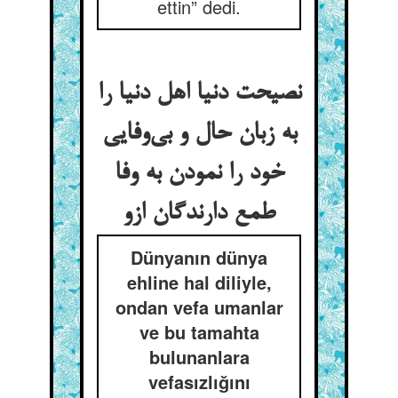
ettin” dedi.
نصیحت دنیا اهل دنیا را
به زبان حال و بی‌وفایی
خود را نمودن به وفا
طمع دارندگان ازو
Dünyanın dünya
ehline hal diliyle,
ondan vefa umanlar
ve bu tamahta
bulunanlara
vefasızlığını