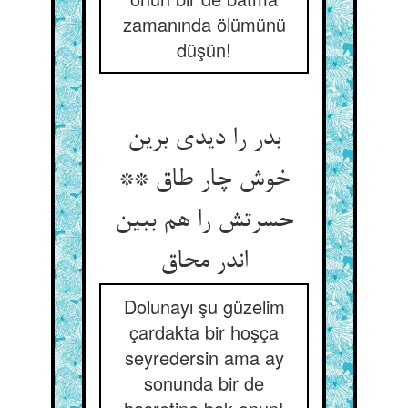
zamanında ölümünü
düşün!
بدر را دیدی برین
خوش چار طاق **
حسرتش را هم ببین
اندر محاق
Dolunayı şu güzelim
çardakta bir hoşça
seyredersin ama ay
sonunda bir de