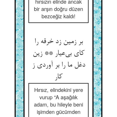
hırsızın elinde ancak
bir arşın doğru düzen
bezceğiz kaldı!
بر زمین زد خرقه را
کای بی‌عیار ** زین
دغل ما را بر آوردی ز
کار
Hırsız, elindekini yere
vurup “A aşağılık
adam, bu hileyle beni
işimden gücümden