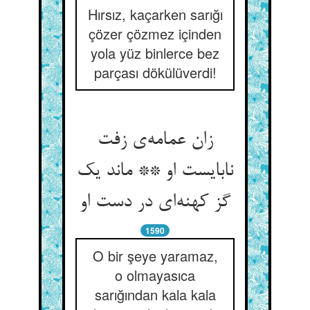
Hırsız, kaçarken sarığı
çözer çözmez içinden
yola yüz binlerce bez
parçası dökülüverdi!
زان عمامه‌ی زفت
نابایست او ** ماند یک
گز کهنه‌ای در دست او
1590
O bir şeye yaramaz,
o olmayasıca
sarığından kala kala