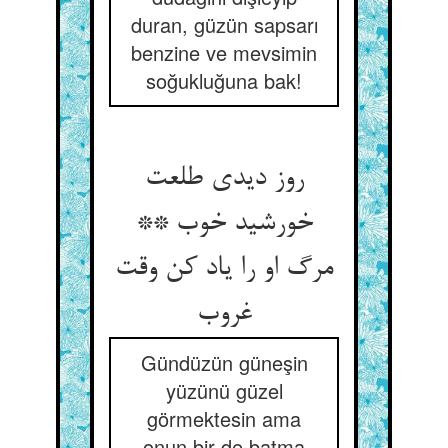
duran, güzün sapsarı
benzine ve mevsimin
soğukluğuna bak!
روز دیدی طلعت
خورشید خوب **
مرگ او را یاد کن وقت
غروب
Gündüzün güneşin
yüzünü güzel
görmektesin ama
onun bir de batma