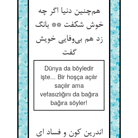
هم‌چنین دنیا اگر چه
خوش شکفت ** بانگ
زد هم بی‌وفایی خویش
گفت
Dünya da böyledir
işte... Bir hoşça açılır
saçılır ama
vefasızlığını da bağıra
bağıra söyler!
اندرین کون و فساد ای