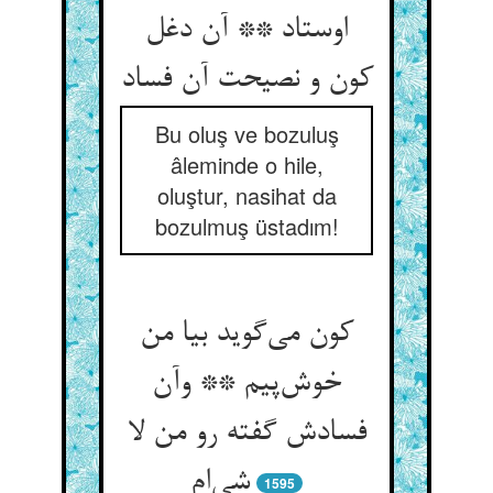
اوستاد ** آن دغل
کون و نصیحت آن فساد
Bu oluş ve bozuluş
âleminde o hile,
oluştur, nasihat da
bozulmuş üstadım!
کون می‌گوید بیا من
خوش‌پیم ** وآن
فسادش گفته رو من لا
شی‌ام
1595