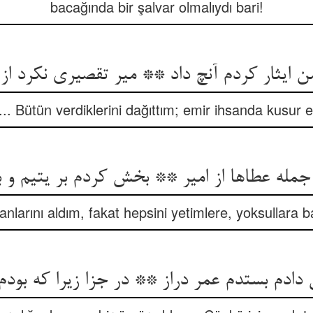
bacağında bir şalvar olmalıydı bari!
 ایثار کردم آنچ داد ** میر تقصیری نکرد از ا
... Bütün verdiklerini dağıttım; emir ihsanda kusur e
مله عطاها از امیر ** بخش کردم بر یتیم و ب
anlarını aldım, fakat hepsini yetimlere, yoksullara b
 دادم بستدم عمر دراز ** در جزا زیرا که بودم 