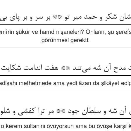
شان شکر و حمد میر تو ** بر سر و بر پای بی 
mîrin şükür ve hamd nişaneleri? Onların, şu şeref
görünmesi gerekti.
ت مدح آن شه می‌تند ** هفت اندامت شکایت 
 padişahı methetmede ama yedi âzan da şikâyet edip
آن شه و سلطان جود ** مر ترا کفشی و شلوا
, o kerem sultanını övüyorsun ama bu övüşe karşılık