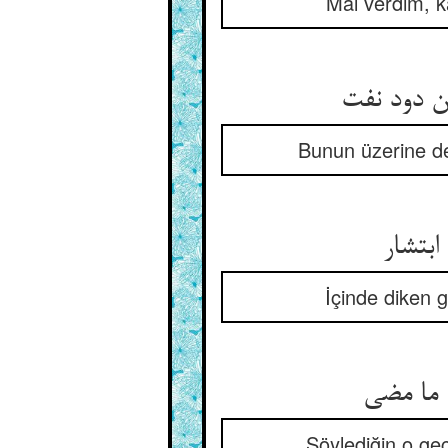
Mal verdim, k
 دود نفت
Bunun üzerine ded
بتشار
İçinde diken g
 ما مضی
Söylediğin o ge