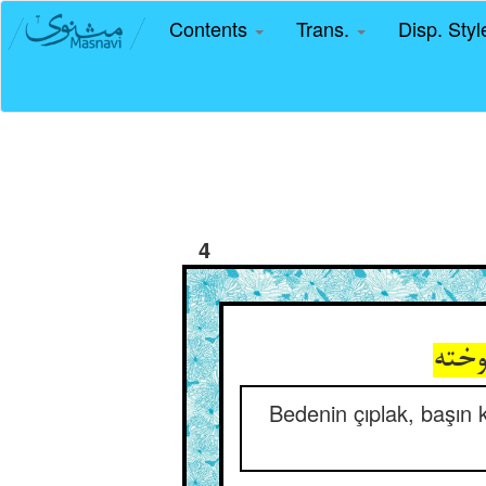
Contents
Trans.
Disp. Sty
4
وخته
Bedenin çıplak, başın k