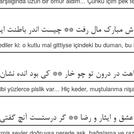
arşılığında uzun bir ömür aldım... Çünkü içim pek t
ش مبارک مال رفت ** چیست اندر باطنت این
iler ki: o kutlu mal gittiyse içindeki bu duman, bu
هت در درون تو چو خار ** کی بود انده نشان ا
ibi yüzlerce pislik var... Hiç keder, muştulanma ni
عشق و ایثار و رضا ** گر درستست آنچ گفتی
çmiş şeyler doğruysa nerede aşk, bağışlama ve raz