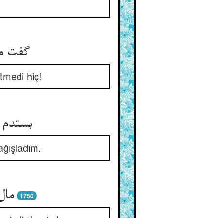
گفت من
tmedi hiç!
بستدم ج
ağışladım.
مال
1750