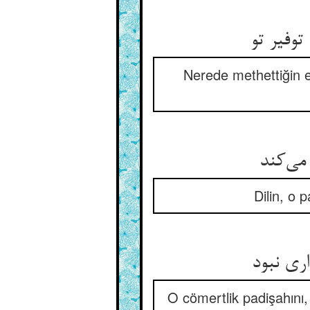
توفیر تو
Nerede methettiğin e
می‌کند
Dilin, o
ری نبود
O cömertlik padişahını