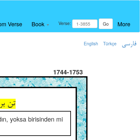
om Verse
Book
More
Verse:
Go
English
Türkçe
فارسی
1744-1753
تن بر
dın, yoksa birisinden mi