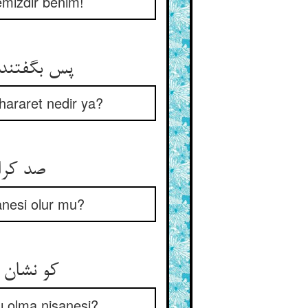
emizdir benim!
پس بگفتند
 hararet nedir ya?
صد کرا
şanesi olur mu?
کو نشان 
ı olma nişanesi?