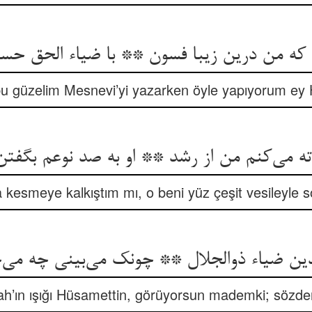
ه من درین زیبا فسون ** با ضیاء الحق حسام
bu güzelim Mesnevi’yi yazarken öyle yapıyorum ey 
 می‌کنم من از رشد ** او به صد نوعم بگفت
sa kesmeye kalkıştım mı, o beni yüz çeşit vesileyle s
دین ضیاء ذوالجلال ** چونک می‌بینی چه می‌
llah’ın ışığı Hüsamettin, görüyorsun mademki; sözden