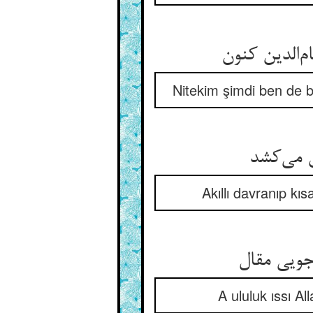
‌الدین کنون
Nitekim şimdi ben de 
ن می‌کشد
Akıllı davranıp kı
جویی مقال
A ululuk ıssı A