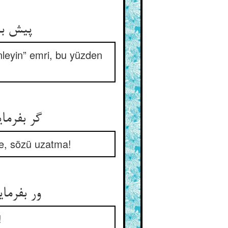
پیش بی
leyin” emri, bu yüzden
گر بفرما
le, sözü uzatma!
ور بفرما
!