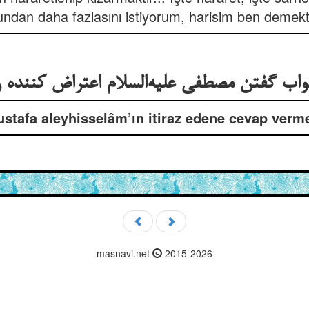
undan daha fazlasını istiyorum, harisim ben demekt
اب گفتن مصطفی علیه‌السلام اعتراض کننده ر
stafa aleyhisselâm’ın itiraz edene cevap verm
masnavi.net
2015-2026