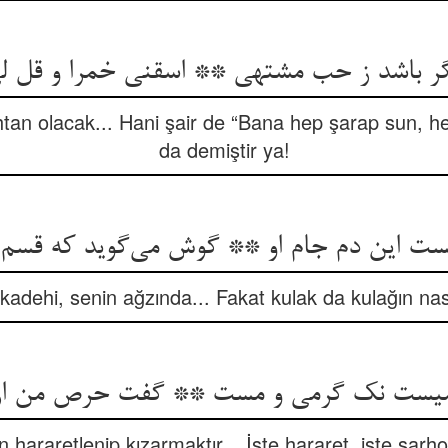
ر باشد ز حب مشتهی ** اسقنی خمرا و قل لی
htan olacak... Hani şair de “Bana hep şarap sun, he
da demiştir ya!
تست این دم جام او ** گوش می‌گوید که قسم
adehi, senin ağzında... Fakat kulak da kulağın nasib
میست نک گرمی و مست ** گفت حرص من ازی
n hararetlenip kızarmaktır... İşte hararet, işte sarh