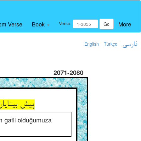
om Verse
Book
More
Verse:
Go
English
Türkçe
فارسی
2071-2080
پیش بینایا
m gafil olduğumuza