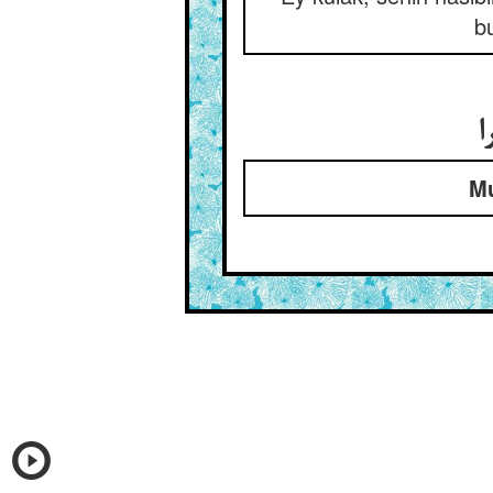
b
ا
Mu