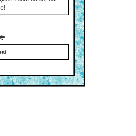
e!
جو
esi