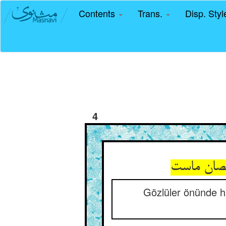
Contents
Trans.
Disp. Sty
4
قصان ماست
Gözlüler önünde h