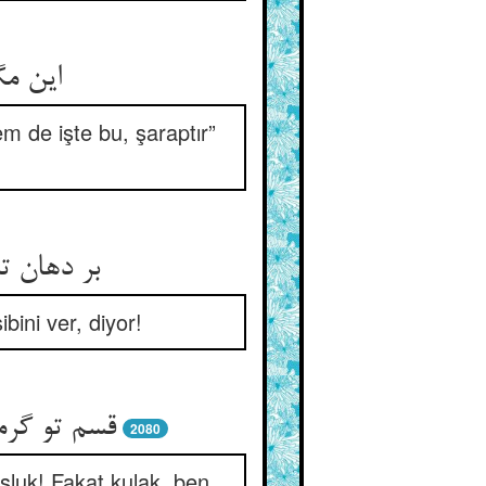
این مگ
m de işte bu, şaraptır”
بر دهان 
ini ver, diyor!
قسم تو گر
2080
oşluk! Fakat kulak, ben