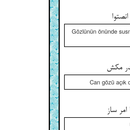
نصتوا
Gözlünün önünde susma
ندر مکش
Can gözü açık o
امر ساز