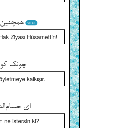
همچنین ک
2075
Hak Ziyası Hüsamettin!
چونک کوته
öyletmeye kalkışır.
ای حسام‌ال
 ne istersin ki?