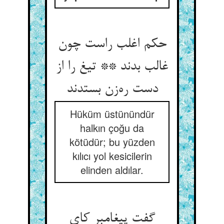
حکم اغلب راست چون
غالب بدند ** تیغ را از
دست ره‌زن بستدند
Hüküm üstünündür
halkın çoğu da
kötüdür; bu yüzden
kılıcı yol kesicilerin
elinden aldılar.
گفت پیغامبر کای