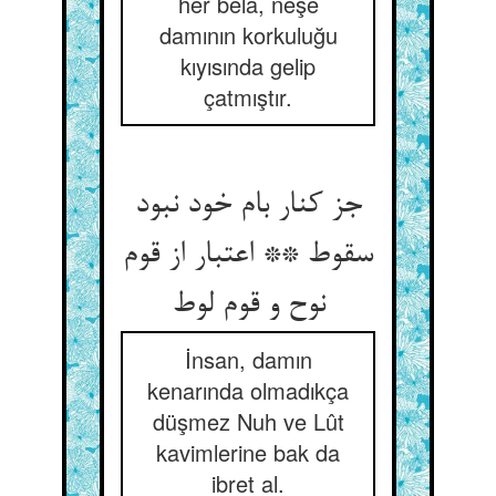
her belâ, neşe
damının korkuluğu
kıyısında gelip
çatmıştır.
جز کنار بام خود نبود
سقوط ** اعتبار از قوم
نوح و قوم لوط
İnsan, damın
kenarında olmadıkça
düşmez Nuh ve Lût
kavimlerine bak da
ibret al.