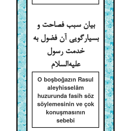
بیان سبب فصاحت و
بسیارگویی آن فضول به
خدمت رسول
علیه‌السلام
O boşboğazın Rasul
aleyhisselâm
huzurunda fasih söz
söylemesinin ve çok
konuşmasının
sebebi