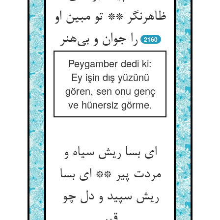
ظاهرنگر ** تو مبین او
را جوان و بی‌هنر
2160
Peygamber dedi ki:
Ey işin dış yüzünü
gören, sen onu genç
ve hünersiz görme.
ای بسا ریش سیاه و
مردت پیر ** ای بسا
ریش سپید و دل چو
قیر