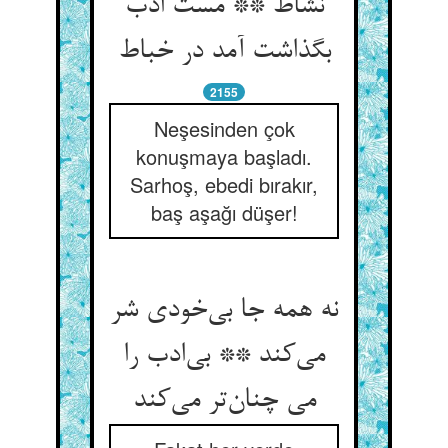
نشاط ** مست ادب
بگذاشت آمد در خباط
2155
Neşesinden çok
konuşmaya başladı.
Sarhoş, ebedi bırakır,
baş aşağı düşer!
نه همه جا بی‌خودی شر
می‌کند ** بی‌ادب را
می چنان‌تر می‌کند