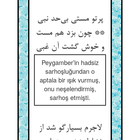
پرتو مستی بی‌حد نبی
** چون بزد هم مست
و خوش گشت آن غبی
Peygamber’in hadsiz
sarhoşluğundan o
aptala bir ışık vurmuş,
onu neşelendirmiş,
sarhoş etmişti.
لاجرم بسیارگو شد از