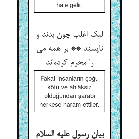
hale gelir.
لیک اغلب چون بدند و
ناپسند ** بر همه می
را محرم کرده‌اند
Fakat insanların çoğu
kötü ve ahlâksız
olduğundan şarabı
herkese haram ettiler.
بیان رسول علیه السلام