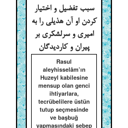
سبب تفضیل و اختیار
کردن او آن هذیلی را به
امیری و سرلشکری بر
پیران و کاردیدگان
Rasul
aleyhisselâm’ın
Huzeyl kabilesine
mensup olan genci
ihtiyarlara,
tecrübelilere üstün
tutup seçmesinde
ve başbuğ
yapmasındaki sebep