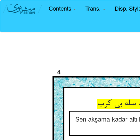
Contents
Trans.
Disp. Sty
4
 سله بی کرب
Sen akşama kadar altı 