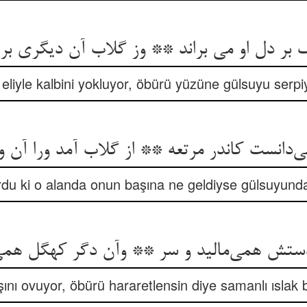
بر دل او می براند ** وز گلاب آن دیگری بر
, eliyle kalbini yokluyor, öbürü yüzüne gülsuyu serp
ی‌دانست کاندر مرتعه ** از گلاب آمد ورا آن و
rdu ki o alanda onun başına ne geldiyse gülsuyunda
ستش همی‌مالید و سر ** وآن دگر کهگل همی 
başını ovuyor, öbürü hararetlensin diye samanlı ıslak b