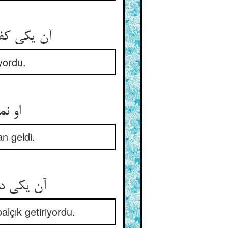
آن یکی کف 
iyordu.
او نم
n geldi.
آن یکی د
alçık getiriyordu.