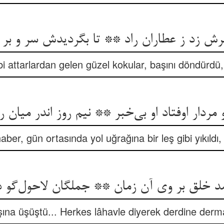
ش زد ز عطاران راد ** تا بگردیدش سر و بر ج
i attarlardan gelen güzel kokular, başını döndürdü,
مردار اوفتاد او بی‌خبر ** نیم روز اندر میان ر
aber, gün ortasında yol uğrağına bir leş gibi yıkıldı, 
د خلق بر وی آن زمان ** جملگان لاحول‌گو د
şına üşüştü... Herkes lâhavle diyerek derdine der