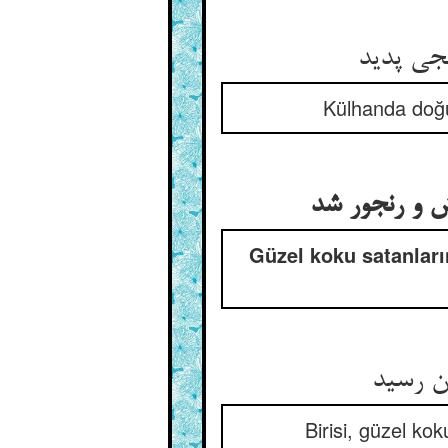
نجی پدید
Külhanda doğup
ش و رنجور شد
Güzel koku satanlar
ن رسید
Birisi, güzel kok