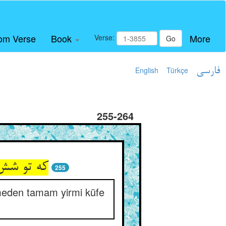
om Verse
Book
More
Verse:
Go
English
Türkçe
فارسی
255-264
که تو شش
255
kmeden tamam yirmi küfe