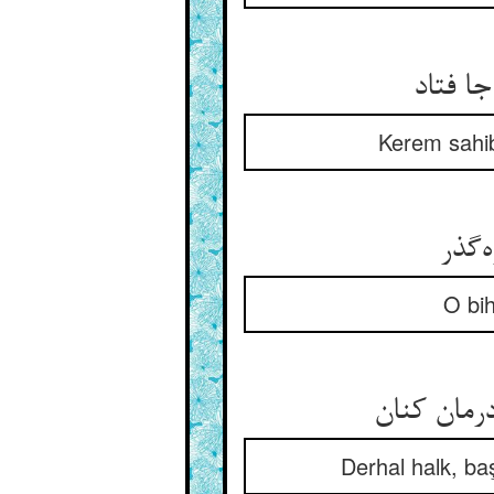
ا فتاد
Kerem sahib
ه‌گذر
O bih
رمان کنان
Derhal halk, ba