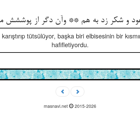
ود و شکر زد به هم ** وآن دگر از پوششش م
 karıştırıp tütsülüyor, başka biri elbisesinin bir kısm
hafifletiyordu.
masnavi.net
2015-2026