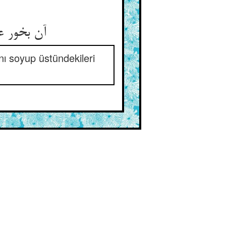
آن بخور ع
ını soyup üstündekileri