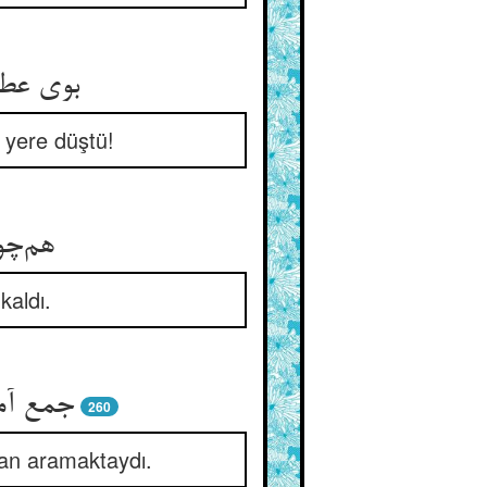
بوی عطر
 yere düştü!
هم‌چو 
kaldı.
جمع آم
260
man aramaktaydı.