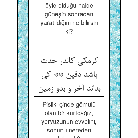
öyle olduğu halde
güneşin sonradan
yaratıldığını ne bilirsin
ki?
کرمکی کاندر حدث
باشد دفین ** کی
بداند آخر و بدو زمین
Pislik içinde gömülü
olan bir kurtcağız,
yeryüzünün evvelini,
sonunu nereden