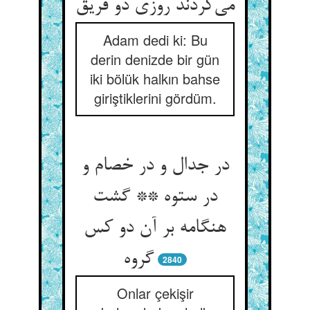
می‌کردند روزی دو فریق
Adam dedi ki: Bu
derin denizde bir gün
iki bölük halkın bahse
giriştiklerini gördüm.
در جدال و در خصام و
در ستوه ** گشت
هنگامه بر آن دو کس
گروه
2840
Onlar çekişir