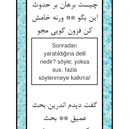
چیست برهان بر حدوث
این بگو ** ورنه خامش
کن فزون گویی مجو
Sonradan
yaratıldığına delil
nedir? söyle; yoksa
sus, fazla
söylenmeye kalkma!
گفت دیدم اندرین بحث
عمیق ** بحث