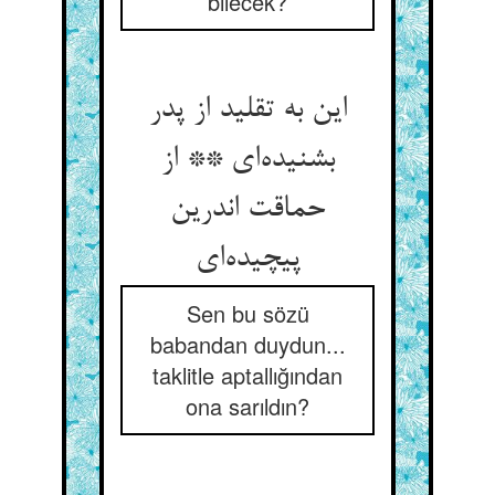
bilecek?
این به تقلید از پدر
بشنیده‌ای ** از
حماقت اندرین
پیچیده‌ای
Sen bu sözü
babandan duydun...
taklitle aptallığından
ona sarıldın?