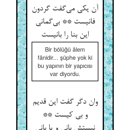
آن یکی می‌گفت گردون
فانیست ** بی‌گمانی
این بنا را بانیست
Bir bölüğü âlem
fânidir... şüphe yok ki
bu yapının bir yapıcısı
var diyordu.
وان دگر گفت این قدیم
و بی کیست **
نیستش بانی و یا بانی