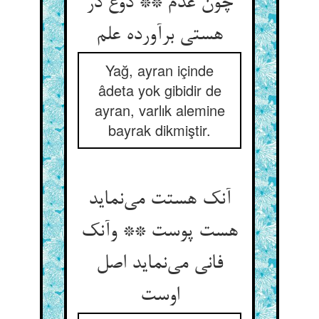
چون عدم ** دوغ در
هستی برآورده علم
Yağ, ayran içinde
âdeta yok gibidir de
ayran, varlık alemine
bayrak dikmiştir.
آنک هستت می‌نماید
هست پوست ** وآنک
فانی می‌نماید اصل
اوست