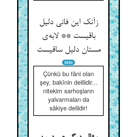
زآنک این فانی دلیل
باقیست ** لابه‌ی
مستان دلیل ساقیست
3050
Çünkü bu fâni olan
şey, bakînin delilidir...
nitekim sarhoşların
yalvarmaları da
sâkiye delildir!