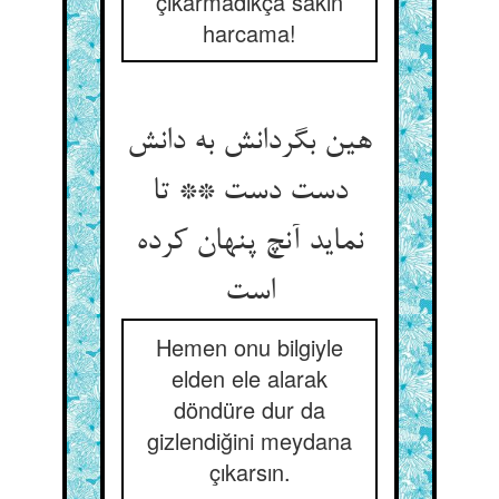
çıkarmadıkça sakın
harcama!
هین بگردانش به دانش
دست دست ** تا
نماید آنچ پنهان کرده
است
Hemen onu bilgiyle
elden ele alarak
döndüre dur da
gizlendiğini meydana
çıkarsın.