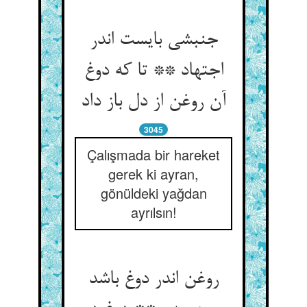
جنبشی بایست اندر
اجتهاد ** تا که دوغ
آن روغن از دل باز داد
3045
Çalışmada bir hareket
gerek ki ayran,
gönüldeki yağdan
ayrılsın!
روغن اندر دوغ باشد