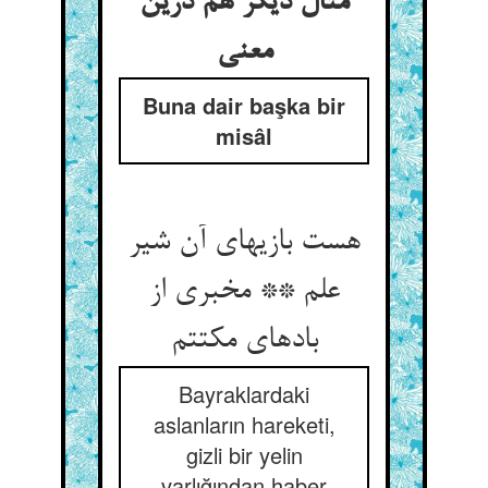
مثال دیگر هم درین
معنی
Buna dair başka bir
misâl
هست بازیهای آن شیر
علم ** مخبری از
بادهای مکتتم
Bayraklardaki
aslanların hareketi,
gizli bir yelin
varlığından haber