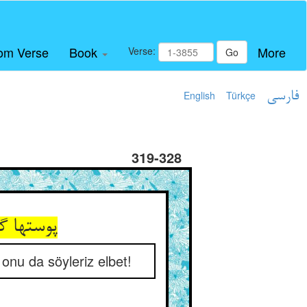
om Verse
Book
More
Verse:
Go
English
Türkçe
فارسی
319-328
د همچنین
 onu da söyleriz elbet!