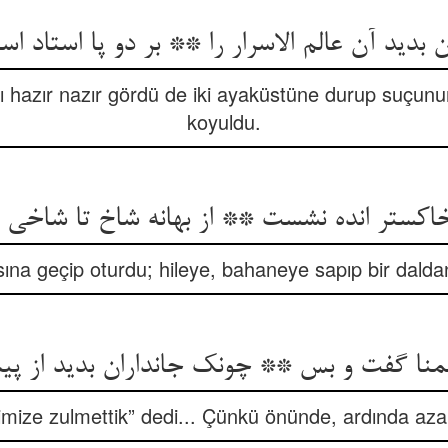
د آن عالم الاسرار را ** بر دو پا استاد استغفا
lah’ı hazır nazır gördü de iki ayaküstüne durup suçun
koyuldu.
 خاکستر انده نشست ** از بهانه شاخ تا شاخ
ına geçip oturdu; hileye, bahaneye sapıp bir daldan
 ظلمنا گفت و بس ** چونک جانداران بدید از
imize zulmettik” dedi... Çünkü önünde, ardında aza