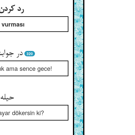
و مالیدن
e vurması
 تست شب
320
ınlık ama sence gece!
‌آوری
ayar dökersin ki?