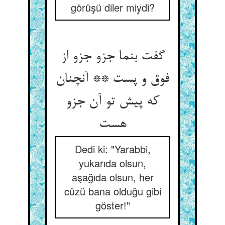
görüşü diler miydi?
گفت بنما جزو جزو از
فوق و پست ** آنچنان
که پیش تو آن جزو
هست
Dedi ki: "Yarabbi,
yukarıda olsun,
aşağıda olsun, her
cüzü bana olduğu gibi
göster!"