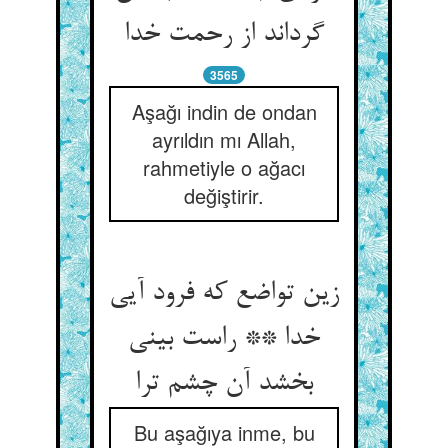
گرداند از رحمت خدا
3565
Aşağı indin de ondan
ayrıldın mı Allah,
rahmetiyle o ağacı
değiştirir.
زین تواضع که فرود آیی
خدا ** راست بینی
بخشد آن چشم ترا
Bu aşağıya inme, bu