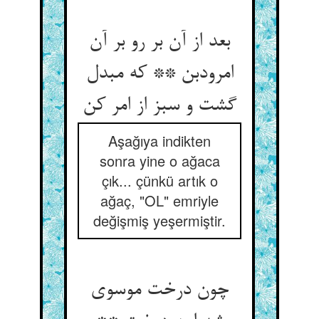
بعد از آن بر رو بر آن
امرودبن ** که مبدل
گشت و سبز از امر کن
Aşağıya indikten
sonra yine o ağaca
çık... çünkü artık o
ağaç, "OL" emriyle
değişmiş yeşermiştir.
چون درخت موسوی