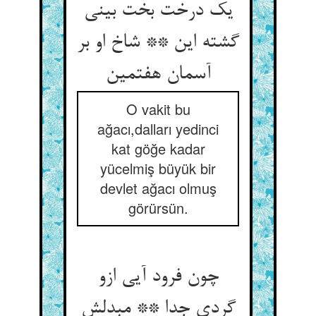
یک درخت بخت بینی
گشته این ** شاخ او بر
آسمان هفتمین
O vakit bu
ağacı,dalları yedinci
kat göğe kadar
yücelmiş büyük bir
devlet ağacı olmuş
görürsün.
چون فرود آیی ازو
گردی جدا ** مبدلش